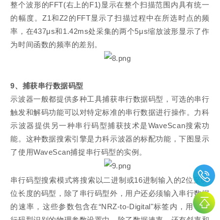
整个波形的FFT(右上的F1)显示在整个扫描范围内具有统一
的幅度。Z1和Z2的FFT显示了扫描过程中在所选时点的频
率，在437μs和1.42ms处采集的两个5μs缩放波形显示了作
为时间函数的频率的差别。
9、捕获串行数据码型
示波器一般都提供多种工具捕获串行数据码型，可选的串行
触发和解码功能可以对特定标准的串行数据进行操作。力科
示波器提供另一种串行码型捕获技术是WaveScan搜索功
能。这种数据搜索引擎是力科示波器的标配功能，下图显示
了使用WaveScan捕捉串行码型的实例。
串行码型搜索模式将搜索以二进制或16进制输入的2位至64
位长度的码型，除了串行码型外，用户还必须输入串行数据
的速率，这些参数包含在“NRZ-to-Digital"标签内，用于串
行码型识别的物理参数设置中，除了数据速率，还有斜率和