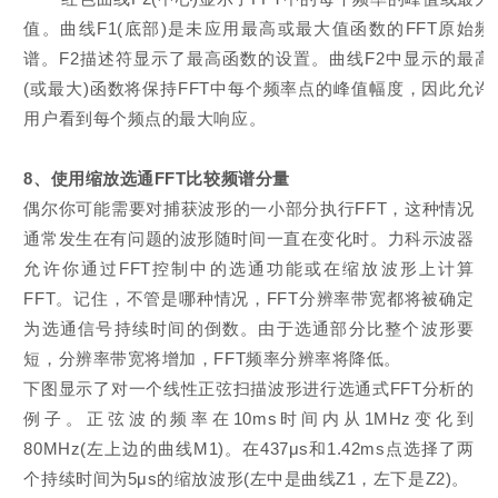
值。曲线F1(底部)是未应用最高或最大值函数的FFT原始频
谱。F2描述符显示了最高函数的设置。曲线F2中显示的最高
(或最大)函数将保持FFT中每个频率点的峰值幅度，因此允许
用户看到每个频点的最大响应。
8、使用缩放选通FFT比较频谱分量
偶尔你可能需要对捕获波形的一小部分执行FFT，这种情况
通常发生在有问题的波形随时间一直在变化时。力科示波器
允许你通过FFT控制中的选通功能或在缩放波形上计算
FFT。记住，不管是哪种情况，FFT分辨率带宽都将被确定
为选通信号持续时间的倒数。由于选通部分比整个波形要
短，分辨率带宽将增加，FFT频率分辨率将降低。
下图显示了对一个线性正弦扫描波形进行选通式FFT分析的
例子。正弦波的频率在10ms时间内从1MHz变化到
80MHz(左上边的曲线M1)。在437μs和1.42ms点选择了两
个持续时间为5μs的缩放波形(左中是曲线Z1，左下是Z2)。