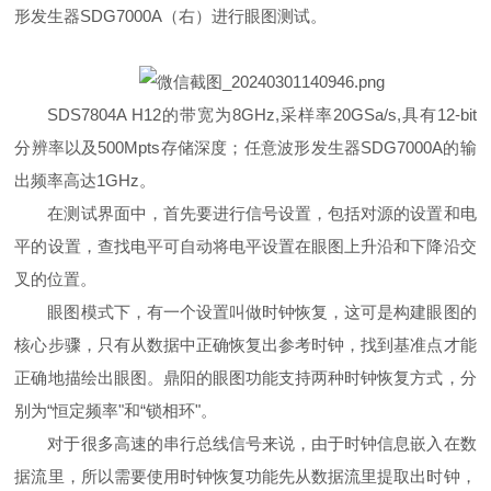
形发生器
SDG7000A
（右）进行眼图测试。
SDS7804A H12的带宽为8GHz,采样率20GSa/s,具有12-bit
分辨率以及500Mpts存储深度；任意波形发生器SDG7000A的输
出频率高达1GHz。
在测试界面中，首先要进行信号设置，包括对源的设置和电
平的设置，查找电平可自动将电平设置在眼图上升沿和下降沿交
叉的位置。
眼图模式下，有一个设置叫做时钟恢复，这可是构建眼图的
核心步骤，只有从数据中正确恢复出参考时钟，找到基准点才能
正确地描绘出眼图。鼎阳的眼图功能支持两种时钟恢复方式，分
别为
“
恒定频率
"
和
“
锁相环
"
。
对于很多高速的串行总线信号来说，由于时钟信息嵌入在数
据流里，所以需要使用时钟恢复功能先从数据流里提取出时钟，