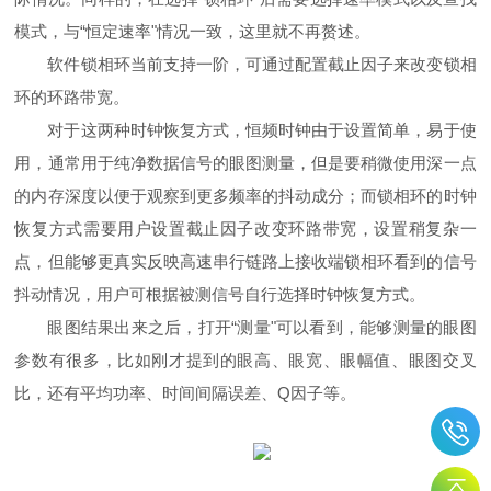
模式，与
“
恒定速率
"
情况一致，这里就不再赘述。
软件锁相环当前支持一阶，可通过配置截止因子来改变锁相
环的环路带宽。
对于这两种时钟恢复方式，恒频时钟由于设置简单，易于使
用，通常用于纯净数据信号的眼图测量，但是要稍微使用深一点
的内存深度以便于观察到更多频率的抖动成分；而锁相环的时钟
恢复方式需要用户设置截止因子改变环路带宽，设置稍复杂一
点，但能够更真实反映高速串行链路上接收端锁相环看到的信号
抖动情况，用户可根据被测信号自行选择时钟恢复方式。
眼图结果出来之后，打开
“
测量
"
可以看到，能够测量的眼图
参数有很多，比如刚才提到的眼高、眼宽、眼幅值、眼图交叉
比，还有平均功率、时间间隔误差、
Q
因子等。