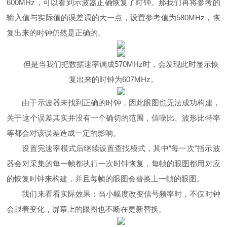
600MHz
，可以看到示波器正确恢复了时钟。那我们再将参考的
输入值与实际值的误差调的大一点，设置参考值为
580MHz
，恢
复出来的时钟仍然是正确的。
但是当我们把数据速率调成
570MHz
时，会发现此时显示恢
复出来的时钟为
607MHz
。
由于示波器未找到正确的时钟，因此眼图也无法成功构建，
关于这个误差其实并没有一个确切的范围，信噪比、波形比特率
等都会对该误差造成一定的影响。
设置完速率模式后继续设置查找模式，其中
“
每一次
"
指示波
器会对采集的每一帧都执行一次时钟恢复，每帧的眼图都用对应
的恢复时钟来构建，并且每帧的眼图会替换上一帧的眼图。
我们来看看实际效果：当小幅度改变信号频率时，不仅时钟
会跟着变化，屏幕上的眼图也不断在更新替换。