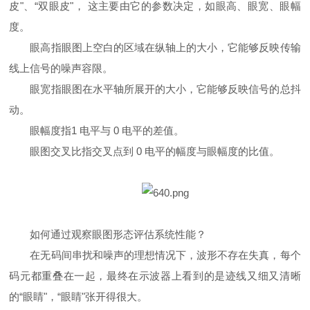
皮
"
、
“
双眼皮
"
， 这主要由它的参数决定，如眼高、眼宽、眼幅
度。
眼高指眼图上空白的区域在纵轴上的大小，它能够反映传输
线上信号的噪声容限。
眼宽指眼图在水平轴所展开的大小，它能够反映信号的总抖
动。
眼幅度指
1
电平与
0
电平的差值。
眼图交叉比指交叉点到
0
电平的幅度与眼幅度的比值。
如何通过观察眼图形态评估系统性能？
在无码间串扰和噪声的理想情况下，波形不存在失真，每个
码元都重叠在一起，最终在示波器上看到的是迹线又细又清晰
的
“
眼睛
"
，
“
眼睛
"
张开得很大。