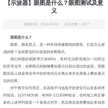
【示波器】眼图是什么？眼图测试及意
义
更新时间：2024-03-01 点击次数：2877
眼图是什么？
眼图，顾名思义，是一种长得很像眼睛的图形。它是怎么形
成的呢？这就要说到示波器的余辉模式。
我们肉眼的刷新率只有
60Hz
，有时无法察觉偶尔一闪而过
的异常信号，余辉模式则能够叠加显示以前出现过的波形。而眼
图实际上就是将信号中的所有码元分离出来并在屏幕上叠加显示
后的结果。
对于数字信号而言，其高电平与低电平的变化可以有多种序
列组合。以
3
个
bit
为例，有
000~111
共
8
种组合，在时域上将足够
多的上述序列按某一个基准点对齐，然后将其波形叠加起来就形