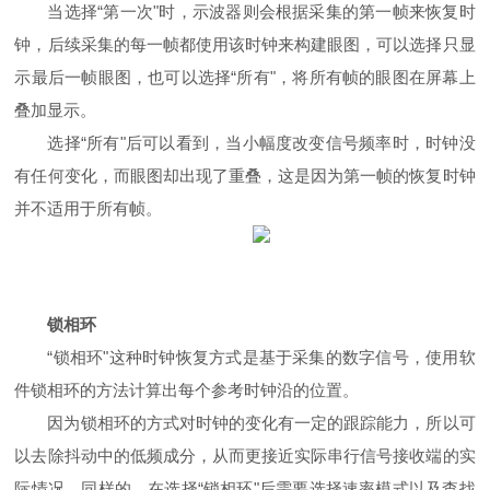
当选择
“
第一次
"
时，示波器则会根据采集的第一帧来恢复时
钟，后续采集的每一帧都使用该时钟来构建眼图，可以选择只显
示最后一帧眼图，也可以选择
“
所有
"
，将所有帧的眼图在屏幕上
叠加显示。
选择
“
所有
"
后可以看到，当小幅度改变信号频率时，时钟没
有任何变化，而眼图却出现了重叠，这是因为第一帧的恢复时钟
并不适用于所有帧。
锁相环
“
锁相环
"
这种时钟恢复方式是基于采集的数字信号，使用软
件锁相环的方法计算出每个参考时钟沿的位置。
因为锁相环的方式对时钟的变化有一定的跟踪能力，所以可
以去除抖动中的低频成分，从而更接近实际串行信号接收端的实
际情况。同样的，在选择
“
锁相环
"
后需要选择速率模式以及查找