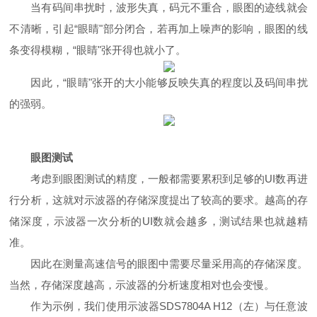
当有码间串扰时，波形失真，码元不重合，眼图的迹线就会
不清晰，引起
“
眼睛
"
部分闭合，若再加上噪声的影响，眼图的线
条变得模糊，
“
眼睛
"
张开得也就小了。
因此，
“
眼睛
"
张开的大小能够反映失真的程度以及码间串扰
的强弱。
眼图测试
考虑到眼图测试的精度，一般都需要累积到足够的
UI
数再进
行分析，这就对示波器的存储深度提出了较高的要求。越高的存
储深度，示波器一次分析的
UI
数就会越多，测试结果也就越精
准。
因此在测量高速信号的眼图中需要尽量采用高的存储深度。
当然，存储深度越高，示波器的分析速度相对也会变慢。
作为示例，我们使用示波器
SDS7804A H12
（左）与任意波