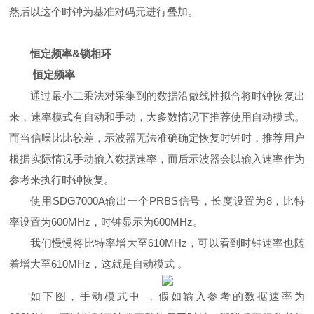
然后以这个时钟为基准对码元进行叠加。
恒定频率&锁相环
恒定频率
通过最小二乘法对采集到的数据沿做线性拟合将时钟恢复出
来，速率模式有自动和手动，大多数情况下推荐使用自动模式。
而当信噪比比较差，示波器无法准确确定恢复时钟时，推荐用户
根据实际情况手动输入数据速率，而后示波器会以输入速率作为
参考来执行时钟恢复。
使用
SDG7000A
输出一个
PRBS
信号，长度设置为
8
，比特
率设置为
600MHz
，时钟显示为
600MHz
。
我们慢慢将比特率增大至
610MHz
，可以看到时钟速率也随
着增大至
610MHz
，这就是自动模式 。
如下图，手动模式中 ，假如输入参考的数据速率为