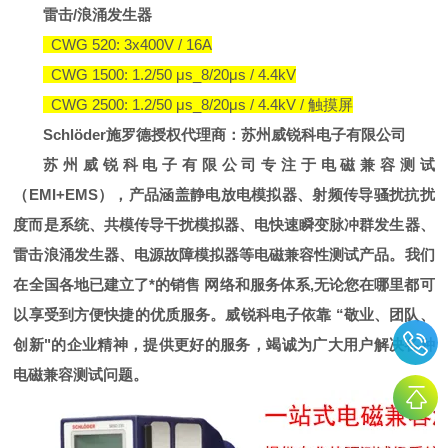
雷击
/
浪涌发生器
CWG 520: 3x400V / 16A
CWG 1500: 1.2/50 μs_8/20μs / 4.4kV
CWG 2500: 1.2/50 μs_8/20μs / 4.4kV /
触摸屏
Schlöder施罗德授权代理商：苏州威锐科电子有限公司
苏州威锐科电子有限公司专注于电磁兼容测试
（EMI+EMS），产品涵盖静电放电模拟器、射频传导骚扰抗扰
度而是系统、共模传导干扰模拟器、电快速瞬变脉冲群发生器、
雷击浪涌发生器、电源故障模拟器等电磁兼容性测试产品。我们
在全国各地已建立了*的销售 网络和服务体系,无论您在哪里都可
以享受到方便快捷的优质服务。威锐科电子依靠 “敬业、团队、
创新"的企业精神，提供更好的服务，竭诚为广大用户解决各种
电磁兼容测试问题。