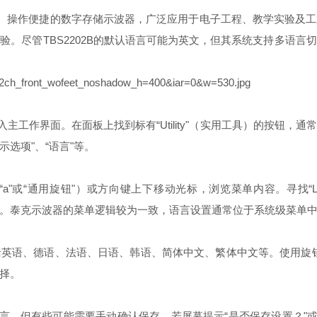
一款性能稳定、操作便捷的数字存储示波器，广泛应用于电子工程、教学实
。尽管TBS2202B的默认语言可能为英文，但其系统支持多语
进入主工作界面。在面板上找到标有“Utility"（实用工具）的按钮
选项"、“语言"等。
记为“a"或“通用旋钮"）或方向键上下移动光标，浏览菜单内容。寻找“
uage"。泰克示波器的菜单逻辑较为一致，语言设置通常位于系统级菜单
英语、德语、法语、日语、韩语、简体中文、繁体中文等。使用旋钮将
选择。
面语言，但有些可能需要手动确认保存。若屏幕提示“是否保存设置？"