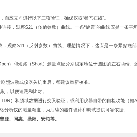
，而应立即进行以下三项验证，确保仪器“状态在线"。
件连接，观察S21（传输参数）曲线。一条“健康"的曲线应是一条平
密负载，观察S11（反射参数）曲线。理想情况下，这应是一条紧贴底部
（Open）和短路（Short）测量点应分别稳定地位于圆图的左右两
生剧烈波动或仪器关机重启，都建议重新校准。
机制，以便追溯和比对。
DR）和频域数据进行交叉验证，或利用仪器自带的自检功能（如Aut
络分析仪的测量精度，为后续的器件设计和调试提供可靠依据。
普源、同惠、鼎阳、安柏等。