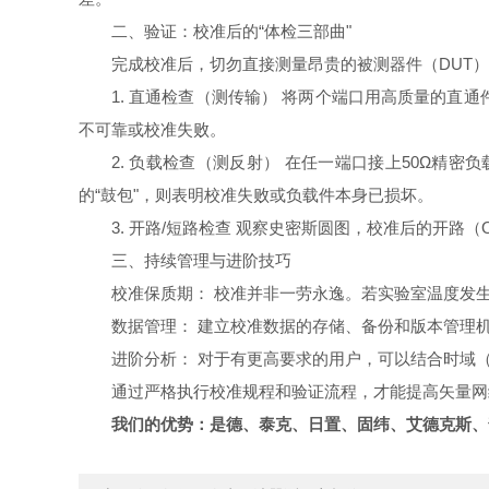
二、验证：校准后的“体检三部曲"
完成校准后，切勿直接测量昂贵的被测器件（DUT）
1. 直通检查（测传输） 将两个端口用高质量的直通
不可靠或校准失败。
2. 负载检查（测反射） 在任一端口接上50Ω精
的“鼓包"，则表明校准失败或负载件本身已损坏。
3. 开路/短路检查 观察史密斯圆图，校准后的开路
三、持续管理与进阶技巧
校准保质期： 校准并非一劳永逸。若实验室温度发
数据管理： 建立校准数据的存储、备份和版本管理
进阶分析： 对于有更高要求的用户，可以结合时域（T
通过严格执行校准规程和验证流程，才能提高矢量网
我们的优势：是德、泰克、日置、固纬、艾德克斯、