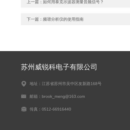
上一篇：
如何用泰克示波器测量音频信号？
下一篇：
频谱分析仪的使用指南
苏州威锐科电子有限公司
地址：江苏省苏州市吴中区友新路168号
邮箱：brook_meng@163.com
传真：0512-66916440