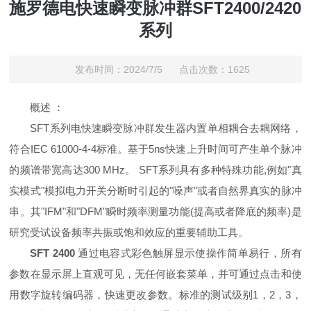
施罗德电快速瞬变脉冲群SFT2400/2420
系列
发布时间：2024/7/5 点击次数：1625
概述 ：
SFT系列电快速瞬变脉冲群发生器内置单相耦合去耦网络，
符合IEC 61000-4-4标准。基于5ns快速上升时间可产生单个脉冲
的频谱带宽高达300 MHz。 SFT系列具有多种特殊功能,例如"真
实模式"模拟电力开关分断时引起的"噪声"或者自然界真实的脉冲
串。其"IFM"和"DFM"瞬时频率测量功能(提高或者降底的频率)是
研究受试设备频率共振或饱和效应的重要辅助工具。
SFT 2400
通过电容式彩色触屏显示使操作简单易行，所有
参数在显示屏上直观可见，无任何嵌套菜单，并可通过点击和使
用数字旋转编码器，快速更改参数。标准的测试级别1，2，3，