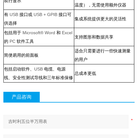
双行显示
温度），无需使用额外仪器
有
USB
接口或
USB + GPIB
接口可
集成系统提供更大的灵活性
供选择
包括用于
Microsoft® Word
和
Excel
支持图形和数据共享
的
PC
软件工具
适合只需要进行一些快速测量
简便易用的前面板
的用户
包括启动软件、
USB
电缆、电源
总成本更低
线、安全性测试导线和三年标准保修
产品咨询