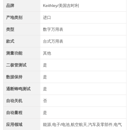
品牌
Keithley/美国吉时利
产地类别
进口
类型
数字万用表
款式
台式万用表
测量功能
其他
二极管测试
是
数据保持
是
通断蜂鸣测试
是
自动关机
否
自动量程
是
应用领域
能源,电子/电池,航空航天,汽车及零部件,电气