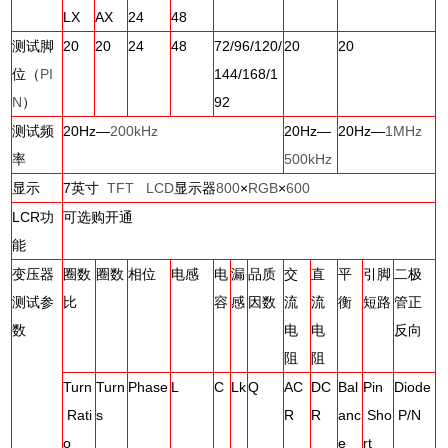
LX
AX
24
48
测试脚
20
20
24
48
72/96/120/
20
20
位（
PI
144/168/1
N
）
92
测试频
20Hz
—
200kHz
20Hz
—
20Hz
—
1MHz
率
500kHz
显示
7
英寸
TFT LCD
显示器
800
×
RGB
×
600
LCR
功
可选购开通
能
变压器
圈数
圈数
相位
电感
电
漏
品质
交
直
平
引脚
二极
测试参
比
容
感
因数
流
流
衡
短路
管正
数
电
电
反向
阻
阻
Turn
Turn
Phase
L
C
Lk
Q
AC
DC
Bal
Pin
Diode
Rati
s
R
R
anc
Sho
P/N
o
e
rt