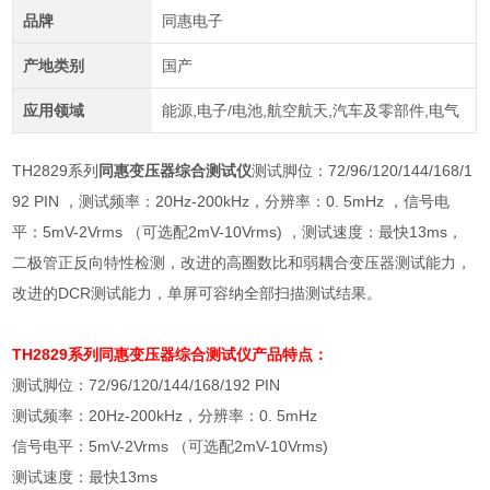
品牌
同惠电子
产地类别
国产
应用领域
能源,电子/电池,航空航天,汽车及零部件,电气
TH2829系列
同惠变压器综合测试仪
测试脚位：72/96/120/144/168/1
92 PIN ，测试频率：20Hz-200kHz，分辨率：0. 5mHz ，信号电
平：5mV-2Vrms （可选配2mV-10Vrms) ，测试速度：最快13ms，
二极管正反向特性检测，改进的高圈数比和弱耦合变压器测试能力，
改进的DCR测试能力，单屏可容纳全部扫描测试结果。
TH2829系列
同惠变压器综合测试仪
产品特点：
测试脚位：72/96/120/144/168/192 PIN
测试频率：
20Hz-200kHz
，分辨率：
0. 5mHz
信号电平：
5mV-2Vrms
（可选配
2mV-10Vrms)
测试速度：最快
13ms