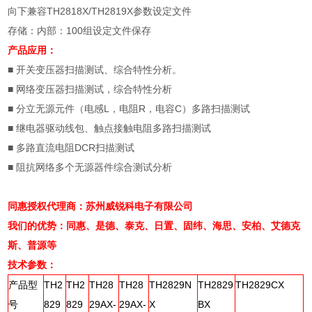
向下兼容
TH2818X/TH2819X
参数设定文件
存储：内部：
100
组设定文件保存
产品应用：
■
开关变压器扫描测试、综合特性分析。
■
网络变压器扫描测试，综合特性分析
■
分立无源元件（电感
L
，电阻
R
，电容
C
）多路扫描测试
■
继电器驱动线包、触点接触电阻多路扫描测试
■
多路直流电阻
DCR
扫描测试
■
阻抗网络多个无源器件综合测试分析
同惠授权代理商：苏州威锐科电子有限公司
我们的优势：同惠、是德、泰克、日置、固纬、海思、安柏、艾德克
斯、普源等
技术参数：
产品型
TH2
TH2
TH28
TH28
TH2829N
TH2829
TH2829CX
号
829
829
29AX-
29AX-
X
BX