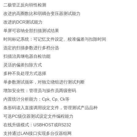
二极管正反向特性检测
改进的高圈数比和弱耦合变压器测试能力
改进的
DCR
测试能力
单屏可容纳全部扫描测试结果
时间标记系统：可记忆文件设定、校准偏差与扣除时间
选定的扫描参数进行多档分选
扫描治具继电器自检功能
灵活的偏差扣除方式
多种不良处理方式选择
单参数测试循坏，对独立绕组进行测试判断
增加安全性：管理员与操作员两级密码
内置统计分析能力：
Cpk, Cp, Ck
等
条形码读入直接调用设定文件，管理测试产品品种
可选
PC
级仪器测试设定文件编程能力
在线升级模式：
USBHOST
或
RS232
支持通过
LAN
接口实现多台仪器组网