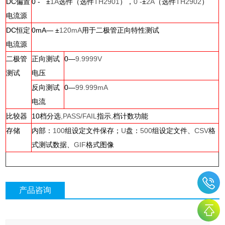
DC
偏置
0 -
±
1A
选件（选件
TH2901
），
0 -
±
2A
（选件
TH2902
）
电流源
DC
恒定
0mA
—
±
120mA
用于二极管正向特性测试
电流源
二极管
正向测试
0
—
9.9999V
测试
电压
反向测试
0
—
99.999mA
电流
比较器
10
档分选
,PASS/FAIL
指示
,
档计数功能
存储
内部：
100
组设定文件保存；
U
盘：
500
组设定文件、
CSV
格
式测试数据、
GIF
格式图像
产品咨询