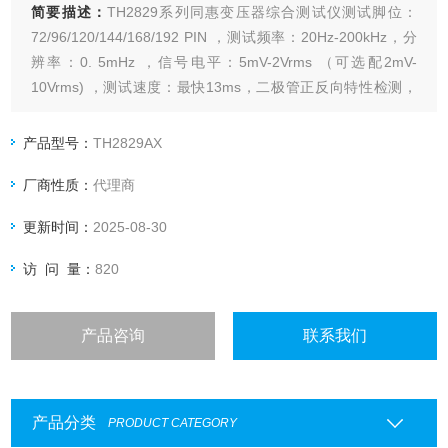
简要描述：
TH2829系列同惠变压器综合测试仪测试脚位：
72/96/120/144/168/192 PIN ，测试频率：20Hz-200kHz，分
辨率：0. 5mHz ，信号电平：5mV-2Vrms （可选配2mV-
10Vrms) ，测试速度：最快13ms，二极管正反向特性检测，
改进的高圈数比和弱耦合变压器测试能力，改进的DCR测试能
力，单屏可容纳全部扫描测试结果。
产品型号：
TH2829AX
厂商性质：
代理商
更新时间：
2025-08-30
访 问 量：
820
产品咨询
联系我们
产品分类
PRODUCT CATEGORY