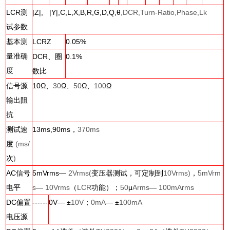
LCR
测
|Z|, |Y|,C,L,X,B,R,G,D,Q,
θ
,DCR,Turn-Ratio,Phase,Lk
试参数
基本测
LCRZ
0.05%
量准确
DCR
、圈
0.1%
度
数比
信号源
10
Ω、
30
Ω、
50
Ω、
100
Ω
输出阻
抗
测试速
13ms,90ms
，
370ms
度
(ms/
次
)
AC
信号
5mVrms
—
2Vrms(
变压器测试，可定制到
10Vrms)
，
5mVrm
电平
s
—
10Vrms
（
LCR
功能）；
50
μ
Arms
—
100mArms
DC
偏置
------
0V
—
±
10V
；
0mA
—
±
100mA
电压源