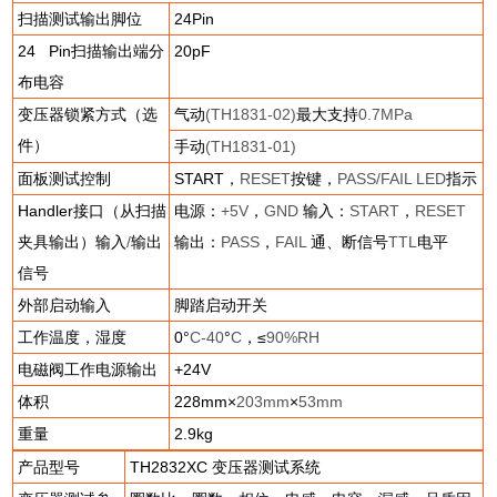
扫描测试输出脚位
24Pin
24 Pin
扫描输出端分
20pF
布电容
变压器锁紧方式（选
气动
(TH1831-02)
最大支持
0.7MPa
件）
手动
(TH1831-01)
面板测试控制
START
，
RESET
按键，
PASS/FAIL LED
指示
Handler
接口（从扫描
电源：
+5V
，
GND
输入：
START
，
RESET
夹具输出）输入
/
输出
输出：
PASS
，
FAIL
通、断信号
TTL
电平
信号
外部启动输入
脚踏启动开关
工作温度，湿度
0
°
C-40
°
C
，≤
90%RH
电磁阀工作电源输出
+24V
体积
228mm
×
203mm
×
53mm
重量
2.9kg
产品型号
TH2832XC
变压器测试系统