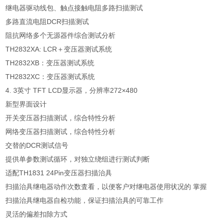
继电器驱动线包、触点接触电阻多路扫描测试
多路直流电阻
DCR
扫描测试
阻抗网络多个无源器件综合测试分析
TH2832XA: LCR
＋变压器测试系统
TH2832XB
：变压器测试系统
TH2832XC
：变压器测试系统
4. 3
英寸
TFT LCD
显示器，分辨率
272×480
新型界面设计
开关变压器扫描测试，综合特性分析
网络变压器扫描测试，综合特性分析
交替的
DCR
测试信号
提供单参数测试循环，对独立绕组进行测试判断
适配
TH1831 24Pin
变压器扫描治具
扫描治具继电器动作次数査看，以便客户对继电器使用状况的 掌握
扫描治具继电器自检功能，保证扫描治具的可靠工作
灵活的偏差扣除方式