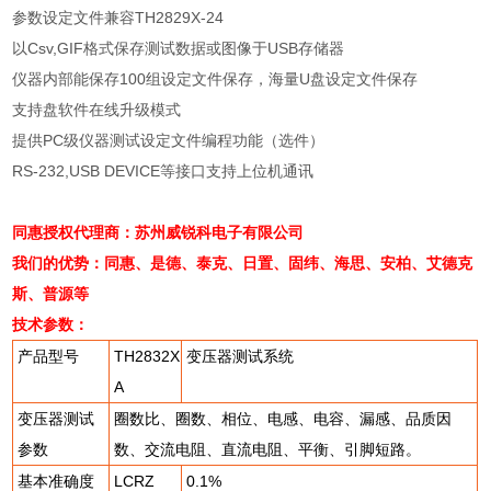
参数设定文件兼容
TH2829X-24
以
Csv,GIF
格式保存测试数据或图像于
USB
存储器
仪器内部能保存
100
组设定文件保存，海量
U
盘设定文件保存
支持盘软件在线升级模式
提供
PC
级仪器测试设定文件编程功能（选件）
RS-232,USB DEVICE
等接口支持上位机通讯
同惠授权代理商：苏州威锐科电子有限公司
我们的优势：同惠、是德、泰克、日置、固纬、海思、安柏、艾德克
斯、普源等
技术参数：
产品型号
TH2832X
变压器测试系统
A
变压器测试
圈数比、圈数、相位、电感、电容、漏感、品质因
参数
数、交流电阻、直流电阻、平衡、引脚短路。
基本准确度
LCRZ
0.1%