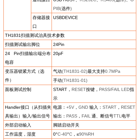
PIB(
选件
)
存储器接
USBDEVICE
口
TH1831
扫描测试治具技术参数
扫描测试输出脚位
24Pin
24 Pin
扫描输出端分布
20pF
电容
变压器锁紧方式（选
气动
(TH1831-02)
最大支持
0.7MPa
件）
手动
(TH1831-01)
面板测试控制
START
，
RESET
按键，
PASS/FAIL LED
指
示
Handler
接口（从扫描夹
电源：
+5V
，
GND
输入：
START
，
RESET
具输出）输入
/
输出信号
输出：
PASS
，
FAIL
通、断信号
TTL
电平
外部启动输入
脚踏启动开关
工作温度，湿度
0
°
C-40
°
C
，≤
90%RH