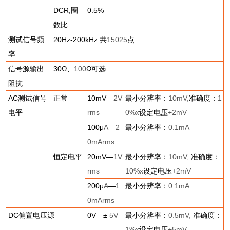
DCR,
圈
0.5%
数比
测试信号频
20Hz-200kHz
共
15025
点
率
信号源输出
30
Ω、
100
Ω可选
阻抗
AC
测试信号
正常
10mV
—
2V
最小分辨率：
10mV,
准确度：
1
电平
rms
0%x
设定电压
+2mV
100
μ
A
—
2
最小分辨率：
0.1mA
0mArms
恒定电平
20mV
—
1V
最小分辨率：
10mV,
准确度：
rms
10%x
设定电压
+2mV
200
μ
A
—
1
最小分辨率：
0.1mA
0mArms
DC
偏置电压源
0V
—±
5V
最小分辨率：
0.5mV,
准确度：
1%x
设定电压
+5mV