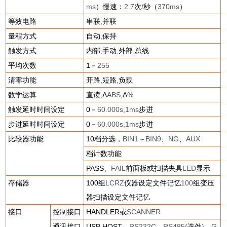
ms
）慢速：
2.7
次
/
秒（
370ms
）
等效电路
串联
,
并联
量程方式
自动
,
保持
触发方式
内部
,
手动
,
外部
,
总线
平均次数
1
－
255
清零功能
开路
,
短路
,
负载
数学运算
直读
,
Δ
ABS,
Δ
%
触发延时时间设定
0
－
60.000s,1ms
步进
步进延时时间设定
0
－
60.000s,1ms
步进
比较器功能
10
档分选，
BIN1
～
BIN9
、
NG
、
AUX
档计数功能
PASS
、
FAIL
前面板或扫描夹具
LED
显示
存储器
100
组
LCRZ
仪器设定文件记忆
100
组变压
器扫描设定文件记忆
接口
控制接口
HANDLER
或
SCANNER
通讯接口
USB HOST
、
RS232C
、
RS485(
选件
)
、
G