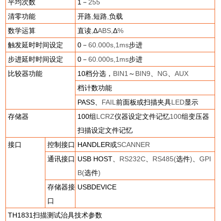
平均次数
1
－
255
清零功能
开路
,
短路
,
负载
数学运算
直读
,
Δ
ABS,
Δ
%
触发延时时间设定
0
－
60.000s,1ms
步进
步进延时时间设定
0
－
60.000s,1ms
步进
比较器功能
10
档分选，
BIN1
～
BIN9
、
NG
、
AUX
档计数功能
PASS
、
FAIL
前面板或扫描夹具
LED
显示
存储器
100
组
LCRZ
仪器设定文件记忆
100
组变压器
扫描设定文件记忆
接口
控制接口
HANDLER
或
SCANNER
通讯接口
USB HOST
、
RS232C
、
RS485(
选件
)
、
GPI
B(
选件
)
存储器接
USBDEVICE
口
TH1831
扫描测试治具技术参数