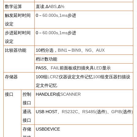
数学运算
直读
,
Δ
ABS,
Δ
%
触发延时时间
0
－
60.000s,1ms
步进
设定
步进延时时间
0
－
60.000s,1ms
步进
设定
比较器功能
10
档分选，
BIN1
～
BIN9
、
NG
、
AUX
档计数功能
PASS
、
FAIL
前面板或扫描夹具
LED
显示
存储器
100
组
LCRZ
仪器设定文件记忆
100
组变压器扫描设
定文件记忆
接口
控制
HANDLER
或
SCANNER
接口
通讯
USB HOST
、
RS232C
、
RS485(
选件
)
、
GPIB(
选件
)
接口
存储
USBDEVICE