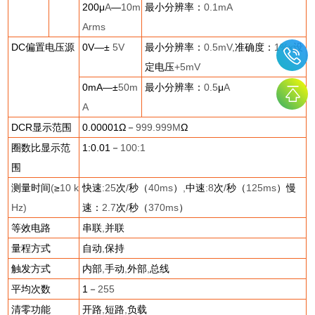
200
μ
A
—
10m
最小分辨率：
0.1mA
Arms
DC
偏置电压源
0V
—±
5V
最小分辨率：
0.5mV,
准确度：
1%x
设
定电压
+5mV
0mA
—±
50m
最小分辨率：
0.5
μ
A
A
DCR
显示范围
0.00001
Ω－
999.999M
Ω
圈数比显示范
1:0.01
－
100:1
围
测量时间
(
≥
10 k
快速
:25
次
/
秒（
40ms
）
,
中速
:8
次
/
秒（
125ms
）慢
Hz)
速：
2.7
次
/
秒（
370ms
）
等效电路
串联
,
并联
量程方式
自动
,
保持
触发方式
内部
,
手动
,
外部
,
总线
平均次数
1
－
255
清零功能
开路
,
短路
,
负载