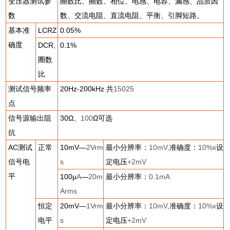
变压器测试参
圈数比、圈数、相位、电感、电容、漏感、品质因
数
数、交流电阻、直流电阻、平衡、引脚短路。
基本准
LCRZ
0.05%
确度
DCR,
0.1%
圈数
比
测试信号频率
20Hz-200kHz
共
15025
点
信号源输出阻
30
Ω、
100
Ω可选
抗
AC
测试
正常
10mV
—
2Vrm
最小分辨率：
10mV,
准确度：
10%x
设
信号电
s
定电压
+2mV
平
100
μ
A
—
20m
最小分辨率：
0.1mA
Arms
恒定
20mV
—
1Vrm
最小分辨率：
10mV,
准确度：
10%x
设
电平
s
定电压
+2mV