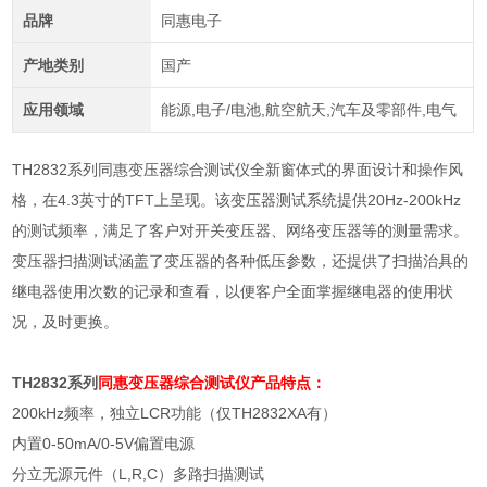
品牌
同惠电子
产地类别
国产
应用领域
能源,电子/电池,航空航天,汽车及零部件,电气
TH2832系列同惠变压器综合测试仪全新窗体式的界面设计和操作风
格，在4.3英寸的TFT上呈现。该变压器测试系统提供20Hz-200kHz
的测试频率，满足了客户对开关变压器、网络变压器等的测量需求。
变压器扫描测试涵盖了变压器的各种低压参数，还提供了扫描治具的
继电器使用次数的记录和查看，以便客户全面掌握继电器的使用状
况，及时更换。
TH2832系列
同惠变压器综合测试仪
产品特点：
200kHz
频率，独立
LCR
功能（仅
TH2832XA
有）
内置
0-50mA/0-5V
偏置电源
分立无源元件（
L,R,C
）多路扫描测试