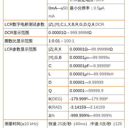
0mA
—±
50
最小分辨率：
0.5
μ
A
mA
LCR
数字电桥测试参数
|Z|,|Y|,C,L,X,B,R,G,D,Q,
θ
,DCR
DCR
显示范围
0.00001
Ω－
999.999M
Ω
圈数比显示范围
1:0.01
－
100:1
LCR
参数显示范围
|Z|,R,X
0.00001
Ω—
99.9999M
Ω
|Y|,G,B
0.00001
μ
s
—
99.9999s
C
0.00001pF
—
9.99999F
L
0.00001
μ
H
—
99.9999kH
D
0.00001
—
9.99999
Q
0.00001
—
99999.9
θ
(DEG)
-179.999º
—
179.999º
θ
(RAD)
-3.14159
—
3.14159
Δ
%
-999.999%
—
999.999%
测量时间
(
≥
10 kHz)
快速
:25
次
/
秒（
40ms
）
,
中速
:8
次
/
秒（
125