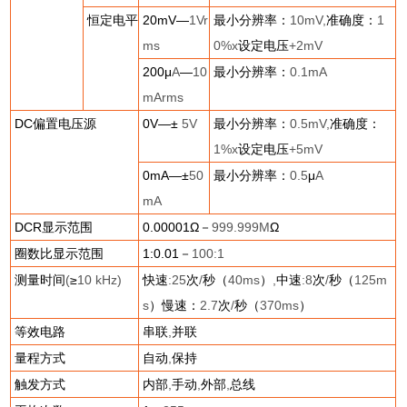
恒定电平
20mV
—
1Vr
最小分辨率：
10mV,
准确度：
1
ms
0%x
设定电压
+2mV
200
μ
A
—
10
最小分辨率：
0.1mA
mArms
DC
偏置电压源
0V
—±
5V
最小分辨率：
0.5mV,
准确度：
1%x
设定电压
+5mV
0mA
—±
50
最小分辨率：
0.5
μ
A
mA
DCR
显示范围
0.00001
Ω－
999.999M
Ω
圈数比显示范围
1:0.01
－
100:1
测量时间
(
≥
10 kHz)
快速
:25
次
/
秒（
40ms
）
,
中速
:8
次
/
秒（
125m
s
）慢速：
2.7
次
/
秒（
370ms
）
等效电路
串联
,
并联
量程方式
自动
,
保持
触发方式
内部
,
手动
,
外部
,
总线