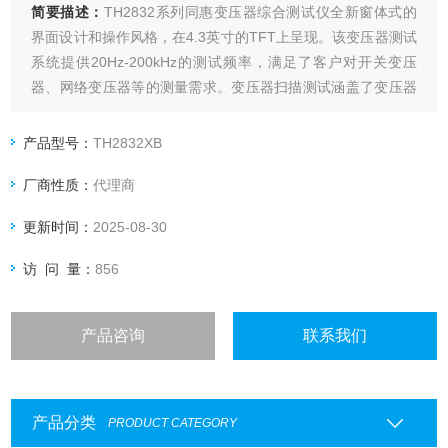
简要描述：
TH2832系列同惠变压器综合测试仪全新窗体式的
界面设计和操作风格，在4.3英寸的TFT上呈现。该变压器测试
系统提供20Hz-200kHz的测试频率，满足了客户对开关变压
器、网络变压器等的测量需求。变压器扫描测试涵盖了变压器
的各种低压参数，还提供了扫描治具的继电器使用次数的记录
和查看，以便客户全面掌握继电器的使用状况，及时更换。
产品型号：
TH2832XB
厂商性质：
代理商
更新时间：
2025-08-30
访 问 量：
856
产品咨询
联系我们
产品分类
PRODUCT CATEGORY