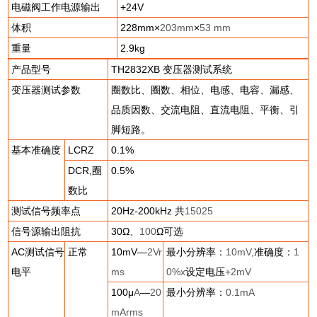
电磁阀工作电源输出
+24V
体积
228mm
×
203mm
×
53 mm
重量
2.9kg
产品型号
TH2832XB
变压器测试系统
变压器测试参数
圈数比、圈数、相位、电感、电容、漏感、
品质因数、交流电阻、直流电阻、平衡、引
脚短路。
基本准确度
LCRZ
0.1%
DCR,
圈
0.5%
数比
测试信号频率点
20Hz-200kHz
共
15025
信号源输出阻抗
30
Ω、
100
Ω可选
AC
测试信号
正常
10mV
—
2Vr
最小分辨率：
10mV,
准确度：
1
电平
ms
0%x
设定电压
+2mV
100
μ
A
—
20
最小分辨率：
0.1mA
mArms