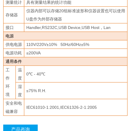
测量统计
具有测量结果的统计功能
仪器内部可以存储
20
组标准波形和仪器设置也可以使用
存储器
U
盘作为外部存储器
接口
Handler,RS232C,USB Device,USB Host
，
Lan
电源
供电电源
110V/220V
±
10% 50Hz/60Hz
±
5%
电源功耗
≤
200VA
通用条件
工
温
0
℃
- 40
℃
作
度
环
湿
≤
75% R.H.
境
度
安全和电
IEC61010-1:2001,IEC61326-2-1:2005
磁兼容
产品咨询