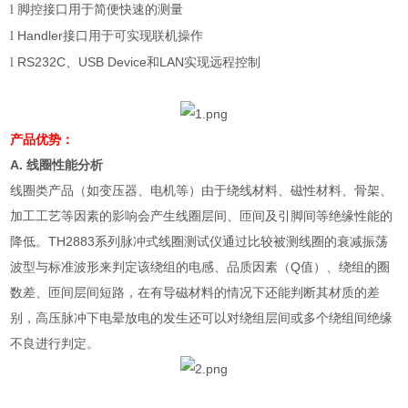
脚控接口用于简便快速的测量
l
Handler
接口用于可实现联机操作
l
RS232C
、
USB Device
和
LAN
实现远程控制
l
产品优势：
A.
线圈性能分析
线圈类产品（如变压器、电机等）由于绕线材料、磁性材料、骨架、
加工工艺等因素的影响会产生线圈层间、匝间及引脚间等绝缘性能的
降低。
TH2883
系列脉冲式线圈测试仪通过比较被测线圈的衰减振荡
波型与标准波形来判定该绕组的电感、品质因素（
Q
值）、绕组的圈
数差、匝间层间短路，在有导磁材料的情况下还能判断其材质的差
别，高压脉冲下电晕放电的发生还可以对绕组层间或多个绕组间绝缘
不良进行判定。