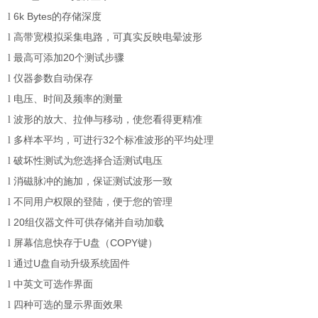
6k Bytes
的存储深度
l
高带宽模拟采集电路，可真实反映电晕波形
l
最高可添加
20
个测试步骤
l
仪器参数自动保存
l
电压、时间及频率的测量
l
波形的放大、拉伸与移动，使您看得更精准
l
多样本平均，可进行
32
个标准波形的平均处理
l
破坏性测试为您选择合适测试电压
l
消磁脉冲的施加，保证测试波形一致
l
不同用户权限的登陆，便于您的管理
l
20
组仪器文件可供存储并自动加载
l
屏幕信息快存于
U
盘（
COPY
键）
l
通过
U
盘自动升级系统固件
l
中英文可选作界面
l
四种可选的显示界面效果
l