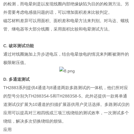
的检测，而电晕则是以发现线圈内部绝缘缺陷为目的的检测方法。另
外需要考虑电感值问题的话，可以增加面积差来比较判定。
磁芯材料差异可以用面积、面积差和电晕方法来判别。对马达、螺线
管、继电器等大部分线圈，采用面积比较和电晕测试方法。
C.
破坏测试功能
通过对线圈施加上升步进电压，结合电晕放电的情况来判断被测件的
极限耐压值。
D.
多通道测试
TH2883
系列提供
4
通道与
8
通道两款多路测试的一体机，他们所对应
的型号分别为
TH2883S4-5
和
TH2883S8-5
。此外还提供一款将单通
道测试仪扩展为
10
通道的扫描扩展器供用户灵活选择。多路测试仪的
应用可以提高对三相四线或三项三线绕组的测试效率，一次测试多个
绕组，解决多次切换绕组的烦恼。
应用