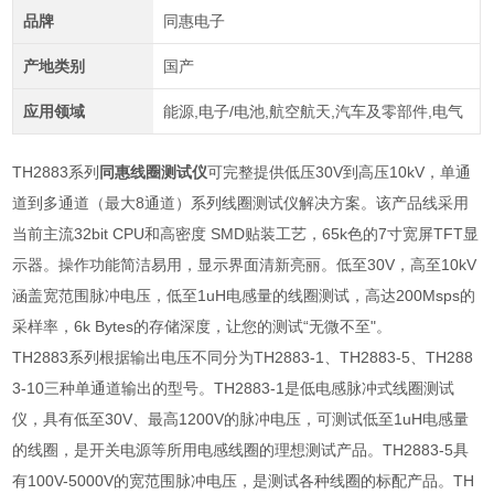
品牌
同惠电子
产地类别
国产
应用领域
能源,电子/电池,航空航天,汽车及零部件,电气
TH2883系列
同惠线圈测试仪
可完整提供低压30V到高压10kV，单通
道到多通道（最大8通道）系列线圈测试仪解决方案。该产品线采用
当前主流32bit CPU和高密度 SMD贴装工艺，65k色的7寸宽屏TFT显
示器。操作功能简洁易用，显示界面清新亮丽。低至30V，高至10kV
涵盖宽范围脉冲电压，低至1uH电感量的线圈测试，高达200Msps的
采样率，6k Bytes的存储深度，让您的测试“无微不至"。
TH2883
系列根据输出电压不同分为
TH2883-1
、
TH2883-5
、
TH288
3-10
三种单通道输出的型号。
TH2883-1
是低电感脉冲式线圈测试
仪，具有低至
30V
、最高
1200V
的脉冲电压，可测试低至
1uH
电感量
的线圈，是开关电源等所用电感线圈的理想测试产品。
TH2883-5
具
有
100V-5000V
的宽范围脉冲电压，是测试各种线圈的标配产品。
TH