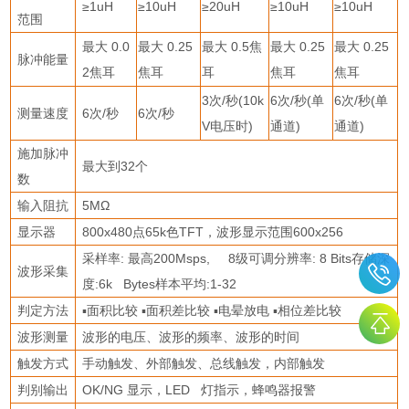
≥
1uH
≥
10uH
≥
20uH
≥
10uH
≥
10uH
范围
最大
0.0
最大
0.25
最大
0.5
焦
最大
0.25
最大
0.25
脉冲能量
2
焦耳
焦耳
耳
焦耳
焦耳
3
次
/
秒
(10k
6
次
/
秒
(
单
6
次
/
秒
(
单
测量速度
6
次
/
秒
6
次
/
秒
V
电压时
)
通道
)
通道
)
施加脉冲
最大到
32
个
数
输入阻抗
5M
Ω
显示器
800x480
点
65k
色
TFT
，波形显示范围
600x256
采样率
:
最高
200Msps, 8
级可调分辨率
: 8 Bits
存储深
波形采集
度
:6k Bytes
样本平均
:1-32
判定方法
▪
面积比较
▪
面积差比较
▪
电晕放电
▪
相位差比较
波形测量
波形的电压、波形的频率、波形的时间
触发方式
手动触发、外部触发、总线触发，内部触发
判别输出
OK/NG
显示，
LED
灯指示，蜂鸣器报警