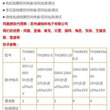
■
电机线圈匝间绝缘
/
层间短路测试
■
变压器线圈匝间绝缘
/
层间短路测试
■
绕线电感线圈匝间绝缘
/
层间短路测试
同惠授权代理商：苏州威锐科电子有限公司
我们的优势：同惠、是德、泰克、日置、固纬、海思、安柏、艾德克
斯、普源等
技术参数：
TH2883
TH2883S
TH2883S4
型号
TH2883-5
TH2883-10
-1
8-5
-5
30V-12
100V-500
100V-500
100V-500
00V
500V-10kV
0V
0V
0V
脉冲电压
5V
步进
20V
步进
10V
步进
10V
步进
10V
步进
±
5%
±
5
±
5%
±
25V
±
5%
±
15V
±
5%
±
15V
±
5%
±
15V
V
通道数
1
1
1
8
4
电感测试