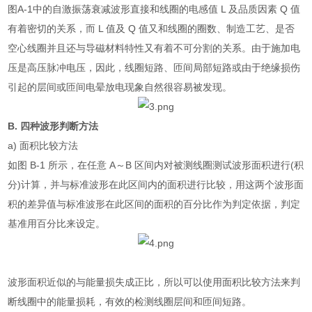
图
A-1
中的自激振荡衰减波形直接和线圈的电感值
L
及品质因素
Q
值
有着密切的关系，而
L
值及
Q
值又和线圈的圈数、制造工艺、是否
空心线圈并且还与导磁材料特性又有着不可分割的关系。由于施加电
压是高压脉冲电压，因此，线圈短路、匝间局部短路或由于绝缘损伤
引起的层间或匝间电晕放电现象自然很容易被发现。
B.
四种波形判断方法
a)
面积比较方法
如图
B-1
所示，在任意
A
～
B
区间内对被测线圈测试波形面积进行
(
积
分
)
计算，并与标准波形在此区间内的面积进行比较，用这两个波形面
积的差异值与标准波形在此区间的面积的百分比作为判定依据，判定
基准用百分比来设定。
波形面积近似的与能量损失成正比，所以可以使用面积比较方法来判
断线圈中的能量损耗，有效的检测线圈层间和匝间短路。