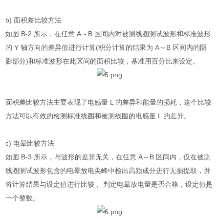
b)
面积差比较方法
如图
B-2
所示，在任意
A
～
B
区间内对被测线圈测试波形和标准波形
的
Y
轴方向的差异值进行计算
(
积分计算的结果为
A
～
B
区间内的阴
影部分
)
和标准波形在此区间的面积比较，基准用百分比来设定。
面积差比较方法主要表现了电感量
L
的差异和能量的损耗，这个比较
方法可以有效的检测标准线圈和被测线圈的电感量
L
的差异。
c)
电晕比较方法
如图
B-3
所示，与波形的差异无关，在任意
A
～
B
区间内，仅在被测
线圈测试波形包含的电晕放电尖峰中检出高频成分进行无损提取，并
将计算结果与设定值进行比较， 判定电晕放电量是否合格，设定值是
一个整数。