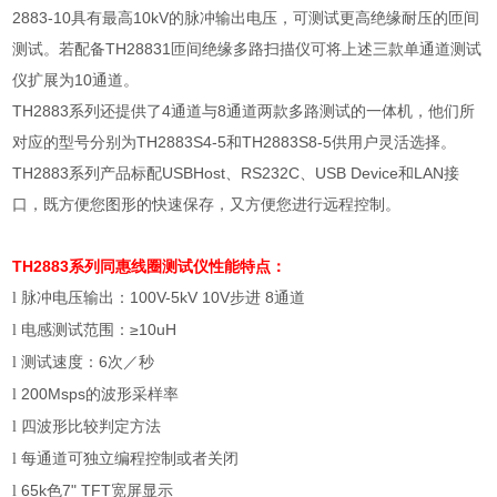
2883-10
具有最高
10kV
的脉冲输出电压，可测试更高绝缘耐压的匝间
测试。若配备
TH28831
匝间绝缘多路扫描仪可将上述三款单通道测试
仪扩展为
10
通道。
TH2883
系列还提供了
4
通道与
8
通道两款多路测试的一体机，他们所
对应的型号分别为
TH2883S4-5
和
TH2883S8-5
供用户灵活选择。
TH2883
系列产品标配
USBHost
、
RS232C
、
USB Device
和
LAN
接
口，既方便您图形的快速保存，又方便您进行远程控制。
TH2883系列
同惠线圈测试仪
性能特点：
脉冲电压输出：
100V-5kV 10V
步进
8
通道
l
电感测试范围：≥
10uH
l
测试速度：
6
次／秒
l
200Msps
的波形采样率
l
四波形比较判定方法
l
每通道可独立编程控制或者关闭
l
65k
色
7" TFT
宽屏显示
l