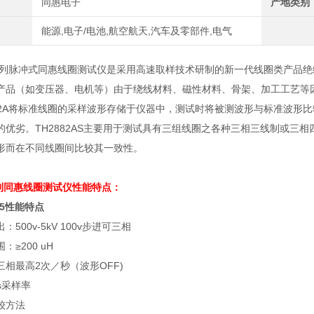
同惠电子
产地类别
能源,电子/电池,航空航天,汽车及零部件,电气
2A系列脉冲式同惠线圈测试仪是采用高速取样技术研制的新一代线圈类产品
产品（如变压器、电机等）由于绕线材料、磁性材料、骨架、加工工艺等
882A将标准线圈的采样波形存储于仪器中，测试时将被测波形与标准波形
的优劣。TH2882AS主要用于测试具有三组线圈之各种三相三线制或三
形而在不同线圈间比较其一致性。
列
同惠线圈测试仪
性能特点：
S-5性能特点
出：
500v-5kV 100v
步进可三相
围：≥
200 uH
三相最高
2
次／秒（波形
OFF)
s
采样率
较方法