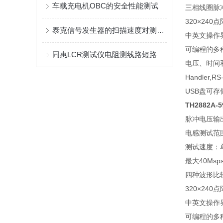
车载充电机OBC的安全性能测试
三相线圈脉
320×240
点
泰克信号发生器的扫描速度对测试的影响
中英文操作
可编程的多
同惠LCR测试仪电阻测线路短路
电压、时间
Handler,RS
USB
盘可存
TH2882A-5
脉冲电压输
电感测试范
测试速度：
最大
40Msp
四种波形比
320×240
点
中英文操作
可编程的多