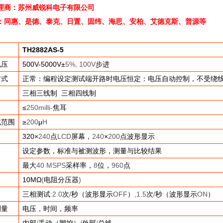
理商：苏州威锐科电子有限公司
：同惠、是德、泰克、日置、固纬、海思、安柏、艾德克斯、普源等
TH2882AS-5
电压
500V-5000V
±
5%, 100V
步进
方式
正常：编程设定测试端开路时电压恒定：电压自动控制，不受绕
三相三线制
三相四线制
≤
250milli-
焦耳
试范围
≥
200
μ
H
320
×
240
点
LCD
屏幕，
240
×
200
点波形显示
设定参数，标准与被测波形，测量与比较结果
最大
40 MSPS
采样率，
8
位，
960
点
10M
Ω
(
电阻分压器
)
三相测试
:2.0
次
/
秒（波形显示
OFF
）
,1.5
次
/
秒（波形显示
ON
）
测量
电压，时间，频率