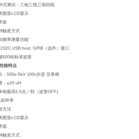
冲式测试：三相三线三相四线
阵图形
LCD
显示
界面
种触发方式
和频率测量功能
-232C,USB host, GPIB
（选件）接口
储
500
组标准波形
性能特点
出：
500v-5kV 100v
步进
仅单相
围：≥
20 uH
单相最高
5.5
次／秒（波形
OFF)
s
采样率
较方法
阵图形
LCD
显示
界面
种触发方式