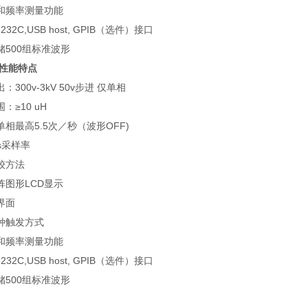
和频率测量功能
-232C,USB host, GPIB
（选件）接口
储
500
组标准波形
性能特点
出：
300v-3kV 50v
步进
仅单相
围：≥
10 uH
单相最高
5.5
次／秒（波形
OFF)
s
采样率
较方法
阵图形
LCD
显示
界面
种触发方式
和频率测量功能
-232C,USB host, GPIB
（选件）接口
储
500
组标准波形