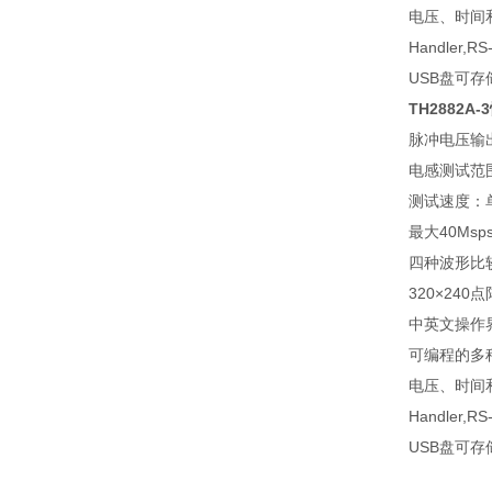
电压、时间
Handler,RS
USB
盘可存
TH2882A-3
脉冲电压输
电感测试范
测试速度：
最大
40Msp
四种波形比
320×240
点
中英文操作
可编程的多
电压、时间
Handler,RS
USB
盘可存