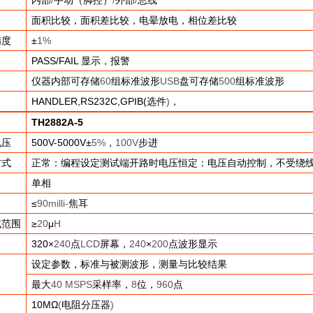
内部
/
手动（脚控）
/
外部
/
总线
面积比较，面积差比较，电晕放电，相位差比较
精度
±
1%
PASS/FAIL
显示，报警
仪器内部可存储
60
组标准波形
USB
盘可存储
500
组标准波形
HANDLER,RS232C,GPIB(
选件
)
，
TH2882A-5
电压
500V-5000V
±
5%
，
100V
步进
方式
正常：编程设定测试端开路时电压恒定：电压自动控制，不受绕
单相
≤
90milli-
焦耳
试范围
≥
20
μ
H
320
×
240
点
LCD
屏幕，
240
×
200
点波形显示
设定参数，标准与被测波形，测量与比较结果
最大
40 MSPS
采样率，
8
位，
960
点
10M
Ω
(
电阻分压器
)