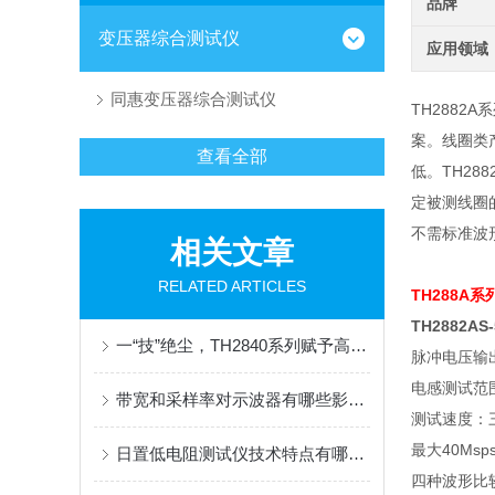
品牌
变压器综合测试仪
应用领域
同惠变压器综合测试仪
TH288
案
。线圈类
查看全部
低。TH2
定被测线圈
不需标准波
相关文章
RELATED ARTICLES
TH288A系
TH2882A
一“技”绝尘，TH2840系列赋予高速测试领域双高度
脉冲电压输
电感测试范
带宽和采样率对示波器有哪些影响？
测试速度：
最大
40Msp
日置低电阻测试仪技术特点有哪些？
四种波形比