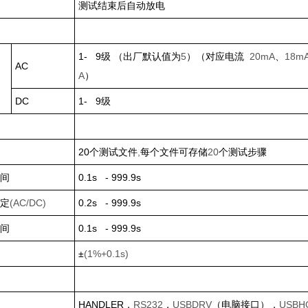
测试结束后自动放电
1- 9
级 （出厂默认值为
5
）（对应电流
20mA
、
18m
AC
A
）
DC
1- 9
级
20
个测试文件
,
每个文件可存储
20
个测试步骤
间
0.1s - 999.9s
定
(AC/DC)
0.2s - 999.9s
间
0.1s - 999.9s
±
(1%+0.1s)
HANDLER
，
RS232
，
USBDRV
（电脑接口），
USBH