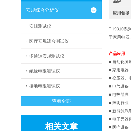
品牌
安规综合分析仪
应用领域
安规测试仪
TH9310系
于家用电器
医疗安规综合测试仪
产品应用
多通道安规测试仪
■
自动化测
■
家用电器
绝缘电阻测试仪
■
变压器、
接地电阻测试仪
■
电气设备
■
电热器具
查看全部
■
照明行业
■
新能源汽
■
电子元器
相关文章
■
医疗设备