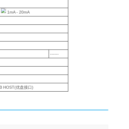
1mA - 20mA
99.9s
------
B HOST(
优盘接口
)