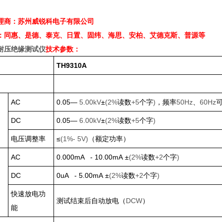
理商：苏州威锐科电子有限公司
：同惠、是德、泰克、日置、固纬、海思、安柏、艾德克斯、普源等
耐压绝缘测试仪
技术参数：
TH9310A
AC
0.05
—
5.00kV
±
(2%
读数
+5
个字
)
，频率
50Hz
、
60Hz
DC
0.05
—
6.00kV
±
(2%
读数
+5
个字
)
电压调整率
≤
(1%- 5V)
（额定功率）
AC
0.000mA - 10.00mA
±
(2%
读数
+2
个字
)
DC
0uA - 5.00mA
±
(2%
读数
+2
个字
)
快速放电功
测试结束后自动放电（
DCW
）
能