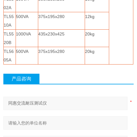
02A
TL55
500VA
375x195x280
12kg
10A
TL55
1000VA
435x230x425
20kg
20B
TL56
500VA
375x195x280
20kg
05A
产品咨询