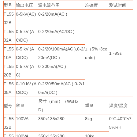
型号
输出电压
漏电流范围
准确度
测试时间
TL55
0-5kV(AC)
0-2/20mA(AC )
02B
TL55
0-5 kV (A
0-2/20mA(AC/DC )
02A
C/DC)
TL55
0-5 kV (A
0-2/20/100mA(AC ),0-2/
±（
5%+3co
1`-99s
10A
C/DC)
20mA(DC )
unts
）
TL55
0-5 kV (A
0-200mA(AC )
20B
C)
TL56
0-10 kV (A
0-2/20/50mA(AC ),0-2/1
05A
C/DC)
0mA(DC )
尺寸（
mm
）（
WxHx
型号
容量
重量
温度
/
湿度
D
）
TL55
100VA
350x135x280
8kg
0
℃
-40
℃≤
7
02B
5%RH
TL55
100VA
350x135x280
10kg