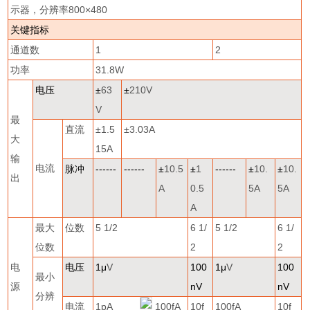
示器，分辨率
800
×
480
关键指标
通道数
1
2
功率
31.8W
电压
±
63
±
210V
V
最
直流
±
1.5
±
3.03A
大
15A
输
电流
脉冲
------
------
±
10.5
±
1
------
±
10.
±
10.
出
A
0.5
5A
5A
A
最大
位数
5 1/2
6 1/
5 1/2
6 1/
位数
2
2
电
电压
1
μ
V
100
1
μ
V
100
最小
源
nV
nV
分辨
电流
1pA
100fA
10f
100fA
10f