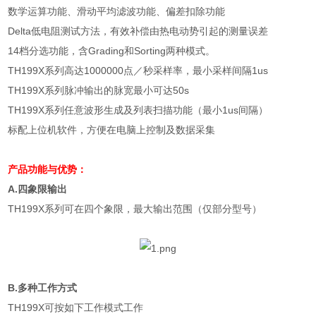
数学运算功能、滑动平均滤波功能、偏差扣除功能
Delta
低电阻测试方法，有效补偿由热电动势引起的测量误差
14
档分选功能，含
Grading
和
Sorting
两种模式。
TH199X
系列高达
1000000
点／秒采样率，最小采样间隔
1us
TH199X
系列脉冲输出的脉宽最小可达
50s
TH199X
系列任意波形生成及列表扫描功能（最小
1us
间隔）
标配上位机软件，方便在电脑上控制及数据采集
产品功能与优势：
A.
四象限输出
TH199X
系列可在四个象限，最大输出范围（仅部分型号）
B.
多种工作方式
TH199X
可按如下工作模式工作