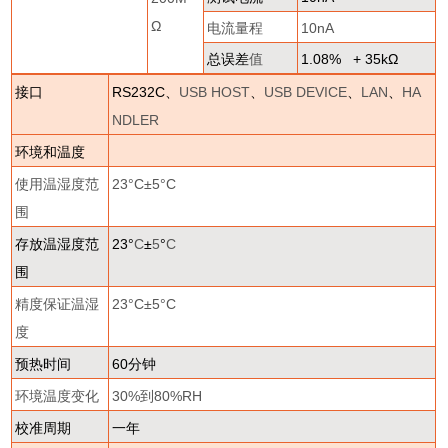
Ω
电流量程
10nA
总误差
值
1.08% + 35k
Ω
接口
RS232C
、
USB HOST
、
USB DEVICE
、
LAN
、
HA
NDLER
环境和温度
使用温湿度范
23
°
C
±
5
°
C
围
存放温湿度范
23
°
C
±
5
°
C
围
精度保证温湿
23
°
C
±
5
°
C
度
预热时间
60
分钟
环境温度变化
30%
到
80%RH
校准周期
一年