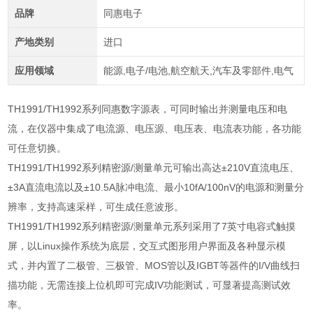
品牌
同惠电子
产地类别
进口
应用领域
能源,电子/电池,航空航天,汽车及零部件,电气
TH1991/TH1992
系列同惠数字源表，可同时输出并测量电压和电
流，在仪器中集成了电流源、电压源、电压表、电流表功能，各功能
可任意切换。
TH1991/TH1992
系列精密源
/
测量单元可输出高达±
210V
直流电压、
±
3A
直流电流以及±
10.5A
脉冲电流、最小
10fA/100nV
的电源和测量分
辨率，支持高速采样，可生成任意波形。
TH1991/TH1992
系列精密源
/
测量单元系列采用了
7
英寸电容式触摸
屏，以
Linux
操作系统为底层，交互式图形用户界面及各种显示模
式，并内置了二极管、三极管、
MOS
管以及
IGBT
等器件的
I/V
曲线扫
描功能，无需连接上位机即可完成
IV
功能测试，可显著提高测试效
率。