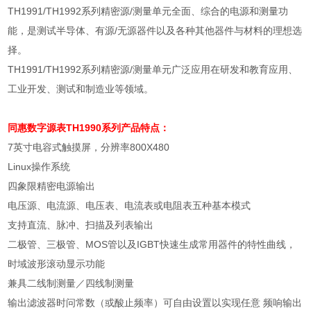
TH1991/TH1992
系列精密源
/
测量单元全面、综合的电源和测量功
能，是测试半导体、有源
/
无源器件以及各种其他器件与材料的理想选
择。
TH1991/TH1992
系列精密源
/
测量单元广泛应用在研发和教育应用、
工业开发、测试和制造业等领域。
同惠数字源表
TH1990系列产品特点：
7
英寸电容式触摸屏，分辨率
800X480
Linux
操作系统
四象限精密电源输出
电压源、电流源、电压表、电流表或电阻表五种基本模式
支持直流、脉冲、扫描及列表输出
二极管、三极管、
MOS
管以及
IGBT
快速生成常用器件的特性曲线，
时域波形滚动显示功能
兼具二线制测量／四线制测量
输出滤波器时问常数（或酸止频率）可自由设置以实现任意 频响输出