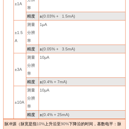
±
1A
率
精度
±
(0.03% + 1.5mA)
测量
1
μ
A
±
1.5
分辨
A
率
精度
±
(0.05% + 3.5mA)
测量
10
μ
A
分辨
±
3A
率
精度
±
(0.4% + 7mA)
测量
10
μ
A
分辨
±
10A
率
精度
±
(0.4% + 25mA)
脉冲源（脉宽是指
10%
上升沿至
90%
下降沿的时间，基数电平：脉