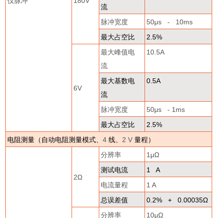
仅脉冲
180V
流
脉冲宽度
50
μ
s - 10ms
最大占空比
2.5%
最大峰值电
10.5A
流
最大基数电
0.5A
6V
流
脉冲宽度
50
μ
s - 1ms
最大占空比
2.5%
电阻测量（自动电阻测量模式、
4
线、
2 V
量程）
分辨率
1
μΩ
测试电流
1 A
2
Ω
电流量程
1 A
总误差值
0.2% + 0.00035
Ω
分辨率
10
μΩ