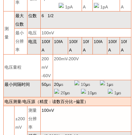
率
1pA
A
1pA
A
最大
位数
6 1/2
位数
测
最小
电压
100nV
量
分辨
电流
100f
10fA
100f
10f
10fA
100f
10f
率
A
A
A
A
A
200
200mV-200V
电压量程
mV
-60V
最小间隔时间
50
μ
s
20
μ
s
10
μ
s
1
μ
s
20
μ
s
10
μ
s
1
μ
s
电压测量
/
电压源（精度：读数百分比
+
偏置）
测量
100nV
±
200
分辨
mV
率