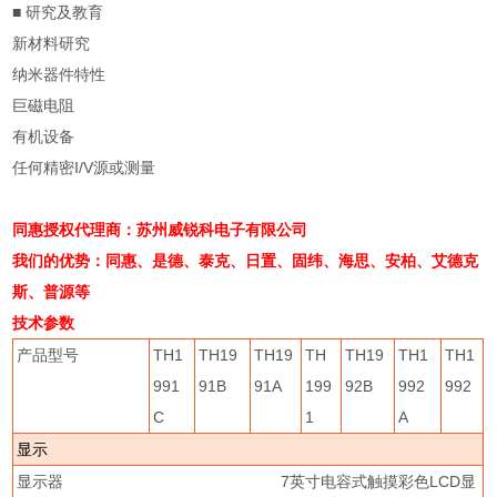
■
研究及教育
新材料研究
纳米器件特性
巨磁电阻
有机设备
任何精密
I/V
源或测量
同惠授权代理商：苏州威锐科电子有限公司
我们的优势：同惠、是德、泰克、日置、固纬、海思、安柏、艾德克
斯、普源等
技术参数
产品型号
TH1
TH19
TH19
TH
TH19
TH1
TH1
991
91B
91A
199
92B
992
992
C
1
A
显示
显示器
7
英寸电容式触摸彩色
LCD
显