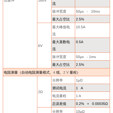
仅脉冲
180V
流
脉冲宽度
50
μ
s - 10ms
最大占空比
2.5%
最大峰值电
10.5A
流
最大基数电
0.5A
6V
流
脉冲宽度
50
μ
s - 1ms
最大占空比
2.5%
电阻测量（自动电阻测量模式、
4
线、
2 V
量程）
分辨率
1
μΩ
测试电流
1 A
2
Ω
电流量程
1 A
总误差值
0.2% + 0.00035
Ω
分辨率
10
μΩ