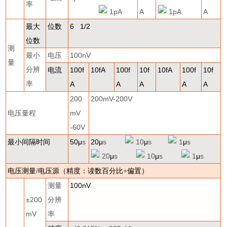
率
1pA
A
1pA
A
最大
位数
6 1/2
位数
测
最小
电压
100nV
量
分辨
电流
100f
10fA
100f
10f
10fA
100f
10f
率
A
A
A
A
A
200
200mV-200V
电压量程
mV
-60V
最小间隔时间
50
μ
s
20
μ
s
10
μ
s
1
μ
s
20
μ
s
10
μ
s
1
μ
s
电压测量
/
电压源（精度：读数百分比
+
偏置）
测量
100nV
±
200
分辨
mV
率