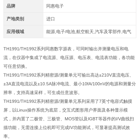
品牌
同惠电子
产地类别
进口
应用领域
能源,电子/电池,航空航天,汽车及零部件,电气
TH1991/TH1992
系列同惠数字源表，可同时输出并测量电压和电
流，在仪器中集成了电流源、电压源、电压表、电流表功能，各功能
可任意切换。
TH1991/TH1992
系列精密源
/
测量单元可输出高达±
210V
直流电压、
±
3A
直流电流以及±
10.5A
脉冲电流、最小
10fA/100nV
的电源和测量分
辨率，支持高速采样，可生成任意波形。
TH1991/TH1992
系列精密源
/
测量单元系列采用了
7
英寸电容式触摸
屏，以
Linux
操作系统为底层，交互式图形用户界面及各种显示模
式，并内置了二极管、三极管、
MOS
管以及
IGBT
等器件的
I/V
曲线扫
描功能，无需连接上位机即可完成
IV
功能测试，可显著提高测试效
率。