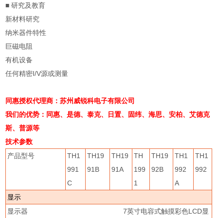
■
研究及教育
新材料研究
纳米器件特性
巨磁电阻
有机设备
任何精密
I/V
源或测量
同惠授权代理商：苏州威锐科电子有限公司
我们的优势：同惠、是德、泰克、日置、固纬、海思、安柏、艾德克
斯、普源等
技术参数
产品型号
TH1
TH19
TH19
TH
TH19
TH1
TH1
991
91B
91A
199
92B
992
992
C
1
A
显示
显示器
7
英寸电容式触摸彩色
LCD
显