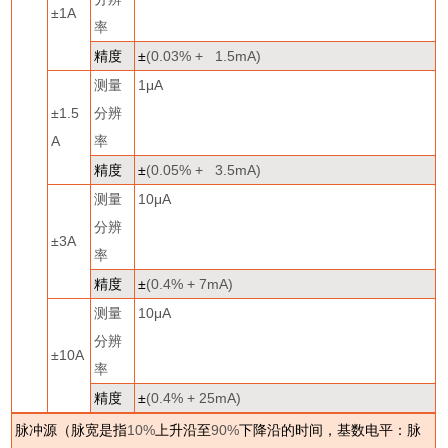
±
1A
率
精度
±
(0.03% + 1.5mA)
测量
1
μ
A
±
1.5
分辨
A
率
精度
±
(0.05% + 3.5mA)
测量
10
μ
A
分辨
±
3A
率
精度
±
(0.4% + 7mA)
测量
10
μ
A
分辨
±
10A
率
精度
±
(0.4% + 25mA)
脉冲源（脉宽是指
10%
上升沿至
90%
下降沿的时间，基数电平：脉