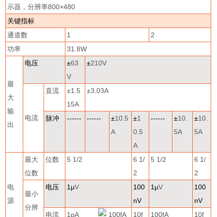
示器，分辨率
800
×
480
关键指标
通道数
1
2
功率
31.8W
电压
±
63
±
210V
V
最
直流
±
1.5
±
3.03A
大
15A
输
电流
脉冲
------
------
±
10.5
±
1
------
±
10.
±
10.
出
A
0.5
5A
5A
A
最大
位数
5 1/2
6 1/
5 1/2
6 1/
位数
2
2
电
电压
1
μ
V
100
1
μ
V
100
最小
源
nV
nV
分辨
电流
1pA
100fA
10f
100fA
10f