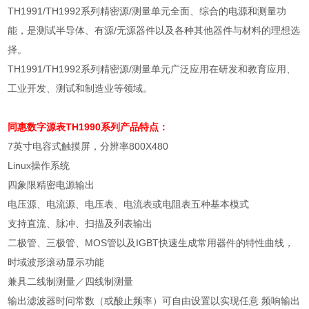
TH1991/TH1992
系列精密源
/
测量单元全面、综合的电源和测量功
能，是测试半导体、有源
/
无源器件以及各种其他器件与材料的理想选
择。
TH1991/TH1992
系列精密源
/
测量单元广泛应用在研发和教育应用、
工业开发、测试和制造业等领域。
同惠数字源表
TH1990系列产品特点：
7
英寸电容式触摸屏，分辨率
800X480
Linux
操作系统
四象限精密电源输出
电压源、电流源、电压表、电流表或电阻表五种基本模式
支持直流、脉冲、扫描及列表输出
二极管、三极管、
MOS
管以及
IGBT
快速生成常用器件的特性曲线，
时域波形滚动显示功能
兼具二线制测量／四线制测量
输出滤波器时问常数（或酸止频率）可自由设置以实现任意 频响输出