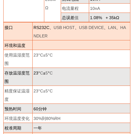
Ω
电流量程
10nA
总误差
值
1.08% + 35k
Ω
接口
RS232C
、
USB HOST
、
USB DEVICE
、
LAN
、
HA
NDLER
环境和温度
使用温湿度范
23
°
C
±
5
°
C
围
存放温湿度范
23
°
C
±
5
°
C
围
精度保证温湿
23
°
C
±
5
°
C
度
预热时间
60
分钟
环境温度变化
30%
到
80%RH
校准周期
一年