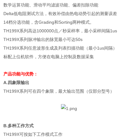
数学运算功能、滑动平均滤波功能、偏差扣除功能
Delta
低电阻测试方法，有效补偿由热电动势引起的测量误差
14
档分选功能，含
Grading
和
Sorting
两种模式。
TH199X
系列高达
1000000
点／秒采样率，最小采样间隔
1us
TH199X
系列脉冲输出的脉宽最小可达
50s
TH199X
系列任意波形生成及列表扫描功能（最小
1us
间隔）
标配上位机软件，方便在电脑上控制及数据采集
产品功能与优势：
A.
四象限输出
TH199X
系列可在四个象限，最大输出范围（仅部分型号）
B.
多种工作方式
TH199X
可按如下工作模式工作