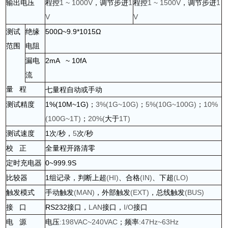
输出电压
程控
1 ~ 1000V
，调节步进
1
程控
1 ~ 1500V
，调节步进
1
V
V
测试
绝缘
500Ω~9.9*1015Ω
范围
电阻
漏电
2mA ~ 10fA
流
量
程
七量程自动或手动
测试精度
1%(10M~1G)
；
3%(1G~10G)
；
5%(10G~100G)
；
10%
(100G~1T)
；
20%(
大于
1T)
测试速度
1
次
/
秒，
5
次
/
秒
校
正
全量程开路清零
定时充电器
0~999.9S
比较器
1
组记录，判断上超
(HI)
、合格
(IN)
、下超
(LO)
触发模式
手动触发
(MAN)
，外部触发
(EXT)
，总线触发
(BUS)
接
口
RS232
接口，
LAN
接口，
I/O
接口
电
源
电压
:198VAC~240VAC
；频率
:47Hz~63Hz