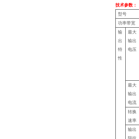
技术参数：
型号
功率带宽
输
最大
出
输出
特
电压
性
最大
输出
电流
转换
速率
输出
阻抗