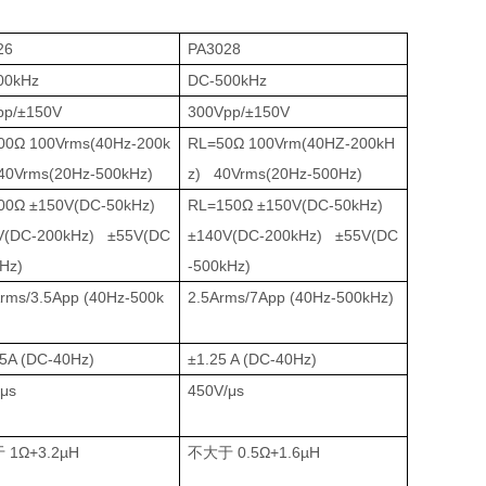
26
PA3028
00kHz
DC-500kHz
pp/±150V
300Vpp/±150V
00Ω 100Vrms(40Hz-200k
RL=50Ω 100Vrm(40HZ-200kH
40Vrms(20Hz-500kHz)
z) 40Vrms(20Hz-500Hz)
00Ω ±150V(DC-50kHz)
RL=150Ω ±150V(DC-50kHz)
V(DC-200kHz) ±55V(DC
±140V(DC-200kHz) ±55V(DC
Hz)
-500kHz)
rms/3.5App (40Hz-500k
2.5Arms/7App (40Hz-500kHz)
5A (DC-40Hz)
±1.25 A (DC-40Hz)
/μs
450V/μs
于
1Ω+3.2µH
不大于
0.5Ω+1.6µH