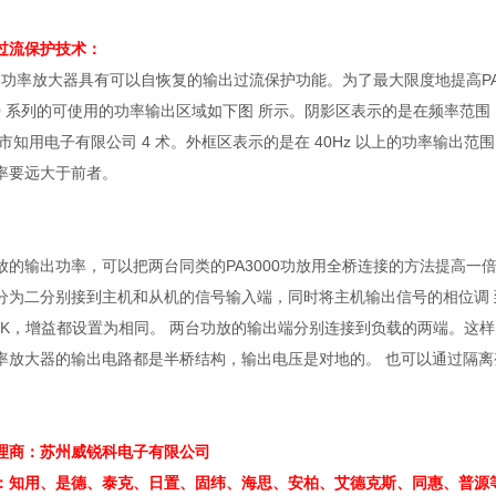
过流保护技术：
列功率放大器具有可以自恢复的输出过流保护功能。为了最大限度地提高
P
0
系列的可使用的功率输出区域如下图 所示。阴影区表示的是在频率范围
圳市知用电子有限公司
4
术。外框区表示的是在
40Hz
以上的功率输出范围
率要远大于前者。
放的输出功率，可以把两台同类的
PA3000
功放用全桥连接的方法提高一倍
分为二分别接到主机和从机的信号输入端，同时将主机输出信号的相位调
K
，增益都设置为相同。 两台功放的输出端分别连接到负载的两端。这样
率放大器的输出电路都是半桥结构，输出电压是对地的。 也可以通过隔
理商：苏州威锐科电子有限公司
：知用、是德、泰克、日置、固纬、海思、安柏、艾德克斯、同惠、普源