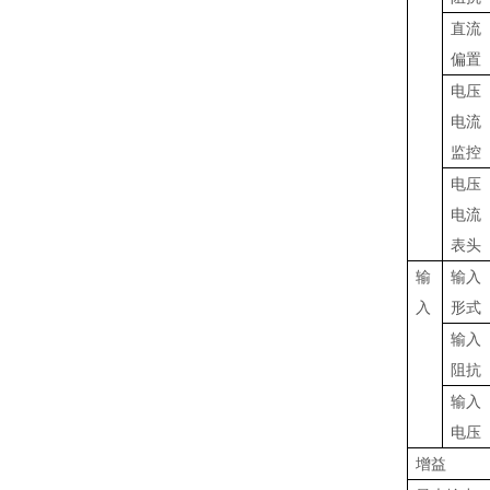
直流
偏置
电压
电流
监控
电压
电流
表头
输
输入
入
形式
输入
阻抗
输入
电压
增益