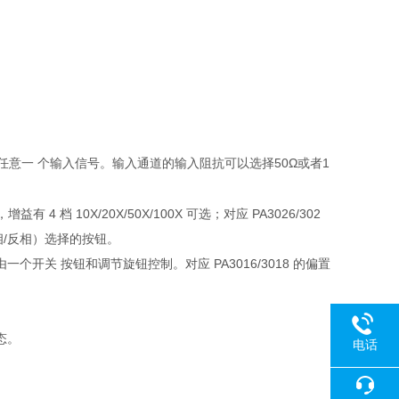
任意一 个输入信号。输入通道的输入阻抗可以选择
50Ω
或者
1
，增益有
4
档
10X/20X/50X/100X
可选；对应
PA3026/302
相
/
反相）选择的按钮。
由一个开关 按钮和调节旋钮控制。对应
PA3016/3018
的偏置
态。
电话