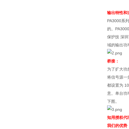
输出特性和
PA3000
系
的。
PA300
保护技 深
域的输出功
桥接：
为了扩大功
将信号源一
都设置为
10
意。单台功
下图。
知用授权代
我们的优势