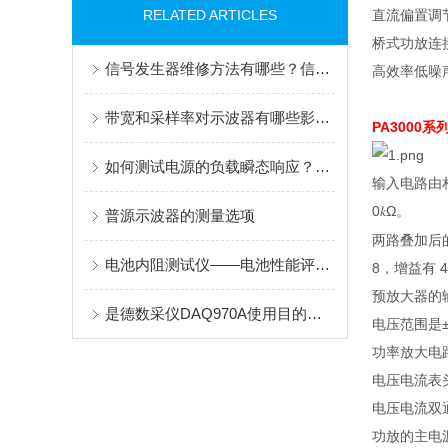
RELATED ARTICLES
直流偏置调
桥式功放连
信号发生器维修方法有哪些？信号发生器维修案例分享
高效率低噪
带宽和采样率对示波器有哪些影响？
PA3000系
如何测试电源的负载瞬态响应？测试电源负载瞬态响应有哪些方法？
输入电路由
0
Ω
。
𝑘
普源示波器的测量选项
两路叠加后
电池内阻测试仪——电池性能评估的关键工具
8
，增益有
预放大器的
是德数采仪DAQ970A使用目的详解
电压范围是
功率放大电
电压电流表
电压电流双
功放的主电