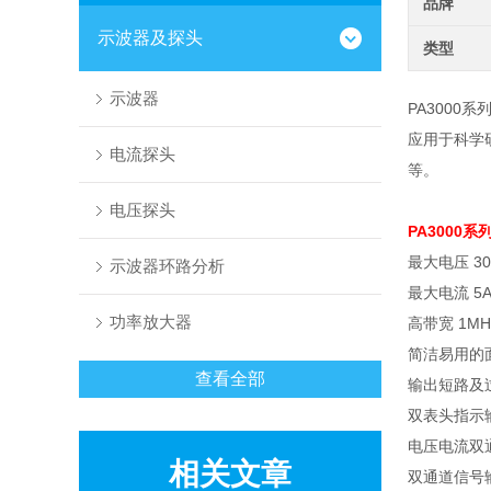
品牌
示波器及探头
类型
示波器
PA3000系
应用于科学
电流探头
等。
电压探头
PA3000
最大电压
30
示波器环路分析
最大电流
5A
功率放大器
高带宽
1MH
简洁易用的
查看全部
输出短路及
双表头指示
电压电流双
相关文章
双通道信号