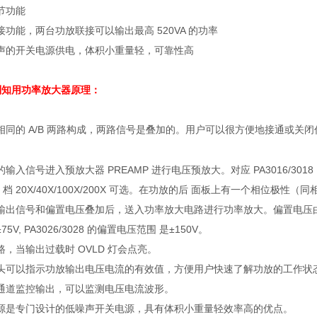
节功能
接功能，两台功放联接可以输出最高
520VA
的功率
声的开关电源供电，体积小重量轻，可靠性高
列
知用功率放大器
原理：
相同的
A/B
两路构成，两路信号是叠加的。用户可以很方便地接通或关闭
的输入信号进入预放大器
PREAMP
进行电压预放大。对应
PA3016/3018
4
档
20X/40X/100X/200X
可选。在功放的后 面板上有一个相位极性（同
输出信号和偏置电压叠加后，送入功率放大电路进行功率放大。偏置电压
±75V, PA3026/3028
的偏置电压范围 是
±150V
。
路，当输出过载时
OVLD
灯会点亮。
头可以指示功放输出电压电流的有效值，方便用户快速了解功放的工作状
通道监控输出，可以监测电压电流波形。
源是专门设计的低噪声开关电源，具有体积小重量轻效率高的优点。