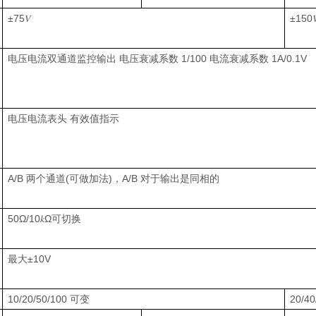
±75
±150
𝑉

电压电流双通道监控输出 电压衰减系数
1/100
电流衰减系数
1A/0.1V
电压电流表头 有效值指示
A/B
两个通道
(
可做加法
)
，
A/B
对于输出是同相的
50Ω/10
Ω
可切换
𝑘
最大
±10V
10/20/50/100
可变
20/40