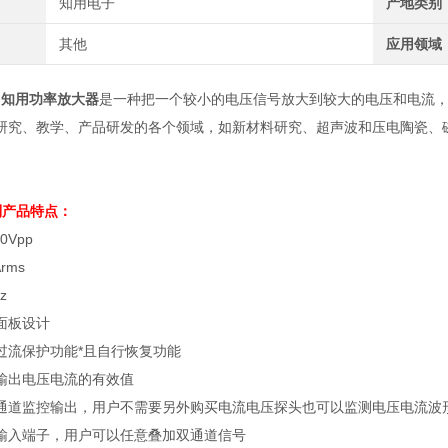
知用电子
产地类别
其他
应用领域
列
知用功率放大器
是一种把一个较小的电压信号放大到较大的电压和电流，从
研究、教学、产品研发的各个领域，如新材料研究、超声波和压电陶瓷、
系列产品特点：
0Vpp
rms
z
面板设计
过流保护功能*且自行恢复功能
输出电压电流的有效值
通道监控输出，用户不需要另外购买电流电压探头也可以监测电压电流波
输入端子，用户可以任意叠加双通道信号