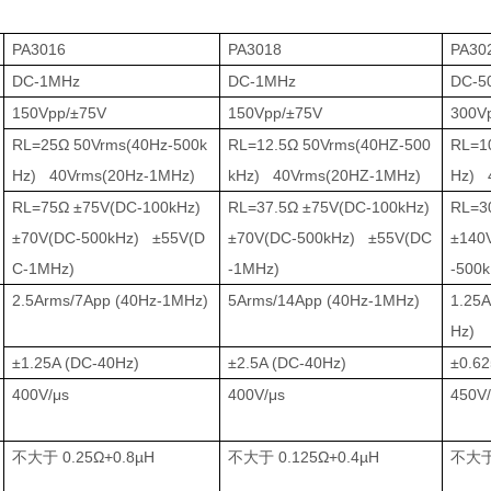
PA3016
PA3018
PA30
DC-1MHz
DC-1MHz
DC-5
150Vpp/±75V
150Vpp/±75V
300V
RL=25Ω 50Vrms(40Hz-500k
RL=12.5Ω 50Vrms(40HZ-500
RL=1
Hz) 40Vrms(20Hz-1MHz)
kHz) 40Vrms(20HZ-1MHz)
Hz) 
RL=75Ω ±75V(DC-100kHz)
RL=37.5Ω ±75V(DC-100kHz)
RL=3
±70V(DC-500kHz) ±55V(D
±70V(DC-500kHz) ±55V(DC
±140
C-1MHz)
-1MHz)
-500k
2.5Arms/7App (40Hz-1MHz)
5Arms/14App (40Hz-1MHz)
1.25A
Hz)
±1.25A (DC-40Hz)
±2.5A (DC-40Hz)
±0.62
400V/μs
400V/μs
450V
不大于
0.25Ω+0.8µH
不大于
0.125Ω+0.4µH
不大