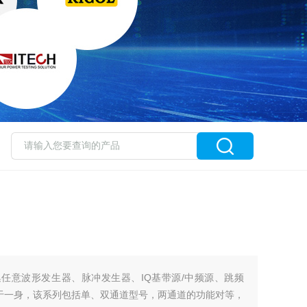
0集任意波形发生器、脉冲发生器、IQ基带源/中频源、跳频
于一身，该系列包括单、双通道型号，两通道的功能对等，