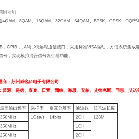
调制功能
括
4QAM
、
8QAM
、
16QAM
、
32QAM
、
64QAM
、
BPSK
、
QPSK
、
OQPS
B
，
GPIB
，
LAN(LXI)
远程通信接口，采用标准
VISA
驱动，方便系统集成
信号，实现模拟混合信号发生器功能。
理商：苏州威锐科电子有限公司
：普源、是德、泰克、日置、固纬、海思、安柏、艾德克斯、同惠、艾诺
最高输出频率
采样率
垂直分辨率
通道数
任意波长度
350MHz
1Gsa/s
14bits
2CH
128M
350MHz
1CH
250MHz
2CH