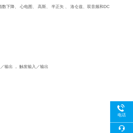
指数下降、 心电图、 高斯、 半正矢 、 洛仑兹、双音频和
DC
／输出 ， 触发输入／输出
电话