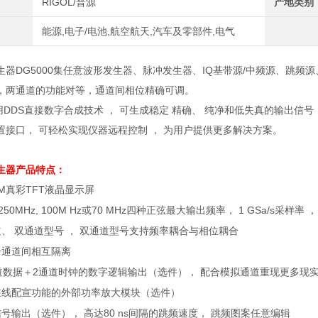
RIGOL/普源
产地类别
能源,电子/电池,航空航天,汽车及零部件,电气
生器DG5000集任意波形发生器、脉冲发生器、IQ基带源/中频源、跳
，两通道的功能对等，通道间相位精确可调。
用
DDS
直接数字合成技术 ， 可生成稳定 精确、 纯净和低失真的输出信号
置接口， 可轻松实现仪器远程控制 ， 为用户提供更多解决方案。
生器
产品特点：
M
真彩
TFT
液晶显示屏
 250MHz, 100M Hz
或
70 MHz
四种正弦最大输出频率，
1 GSa/s
采样率 ，
、 双通道型号 ， 双通道型号支持频率耦合与相位耦合
号通道间相互隔离
道数据＋
2
通道时钟的数字逻辑输出（选件）， 配合模拟通道重现更多现
在线配宣功能的外部功率放大模块（选件）
号输出（选件）， 高达
80 ns
间隔的跳频速度， 跳频图案任意编辑