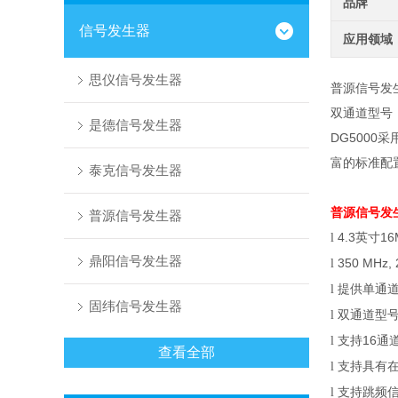
品牌
信号发生器
应用领域
思仪信号发生器
普源信号发
双通道型号
是德信号发生器
DG5000
采
富的标准配
泰克信号发生器
普源信号发
普源信号发生器
4.3
英寸
16
l
鼎阳信号发生器
350 MHz,
l
提供单通道
l
固纬信号发生器
双通道型
l
支持
16
通
l
查看全部
支持具有
l
支持跳频信
l