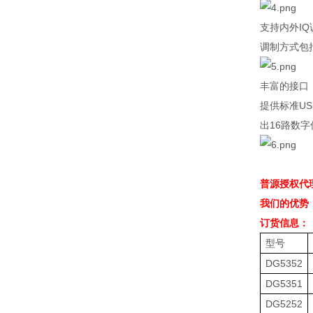
支持内外
IQ
调制方式包
丰富的接口
提供标准
US
出
16
路数字
普源授权代
我们的优势
订货信息：
型号
DG5352
DG5351
DG5252