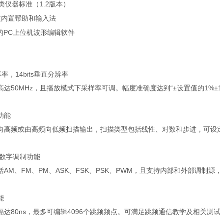
类仪器标准（
1.2
版本）
文内置帮助和输入法
的
PC
上位机波形编辑软件
样率，
14bits
垂直分辨率
高达
50MHz
，且播放模式下采样率可调。幅度准确度达到
“±
设置值的
1%±
功能
向高频或由高频向低频扫描输出，扫描类型包括线性、对数和步进，可设
数字调制功能
括
AM
、
FM
、
PM
、
ASK
、
FSK
、
PSK
、
PWM
，且支持内部和外部调制源
能
隔达
80ns
，最多可编辑
4096
个跳频频点。可满足跳频通信教学及相关测