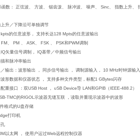
函数： 正弦波、 方波、 锯齿泼、 脉冲波、 噪声、
Sinc
、 指数上升、 
的上升／下降沿可单独调节
 kpts
的任意波形， 支持长达
128 Mpts
的任意波输出
FM
、
PM
、
ASK
、
FSK
、
PSK
和
PWM
调制
义
IQ
矢量信号调制，
IQ
基带／中频信号输出
扫描和脉冲串输出
／输出：波形输出 ， 同步信号输出 ， 调制源输入，
10 MHz
时钟源输入
波形数据和仪器状态 ， 支持多种文件类型，标配
1 GBytes
闪存
配重接口 ：双
USB Host
，
υSB Device
导
LAN
和
GPIB
（
IEEE-488.2
）
SB-TMC
的
RIGOL
示波器无缝互联 ，读取并重现示波器中的波形
件格式的
U
盘存储
idge
打印机
锁孔
0M
以太网 ， 使用户运过
Web
远程控制仪器