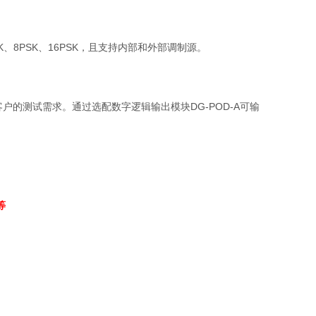
K
、
8PSK
、
16PSK
，且支持内部和外部调制源。
客户的测试需求。通过选配数字逻辑输出模块
DG-POD-A
可输
等