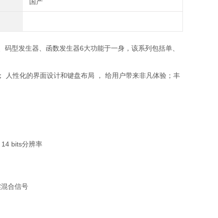
国产
频源、码型发生器、函数发生器6大功能于一身，该系列包括单、
； 人性化的界面设计和键盘布局 ， 给用户带来非凡体验；丰
14 bits
分辨率
实混合信号