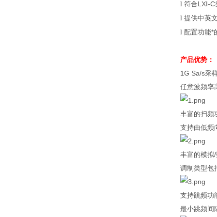
符合
LXI-C
l
提供中英
l
配置功能*
l
产品优势：
1G Sa/s
采
任意波频率
丰富的扫频
支持由低频
丰富的模拟
/
调制类型包
支持跳频功
最小跳频间