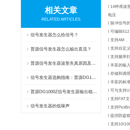
14
种准波形
l
相关文章
电压
RELATED ARTICLES
脉冲信号
l
可编辑
512
l
信号发生器怎么给信号？
支持
AM
、
l
支持自定
l
普源信号发生器怎么输出直流？
支持频率
l
普源信号发生器波形失真原因及解决方法
丰富的输入
l
存储和调用
l
信号发生器选购指南：普源DG1000Z与鼎阳SDG2000X全面对比
丰富的标准
l
可与支持
U
l
普源DG1000Z信号发生器输出稳定1kHz正弦波设置指南
支持
FAT
文
l
信号发生器的低噪声
支持
PictBr
l
提供防盗
l
支持
10/10
l