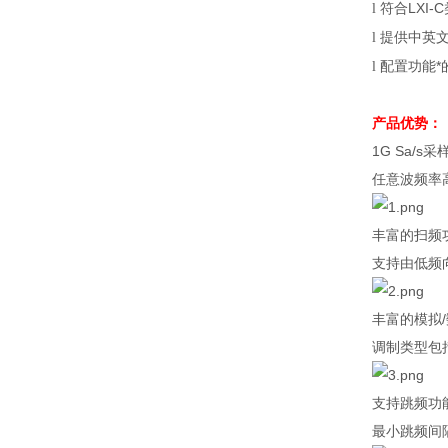
符合
LXI-C
l
提供中英
l
配置功能*
l
产品优势：
1G Sa/s
采
任意波频率
丰富的扫频
支持由低频
丰富的模拟
/
调制类型包
支持跳频功
最小跳频间