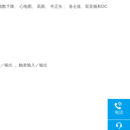
指数下降、 心电图、 高斯、 半正矢 、 洛仑兹、双音频和
DC
／输出 ， 触发输入／输出
电话