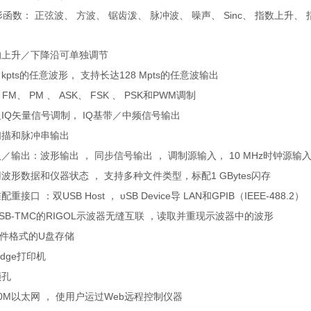
函数： 正弦波、 方波、 锯齿泼、 脉冲波、 噪声、
Sinc
、 指数上升、 
的上升／下降沿可单独调节
 kpts
的任意波形， 支持长达
128 Mpts
的任意波输出
FM
、
PM
、
ASK
、
FSK
、
PSK
和
PWM
调制
义
IQ
矢量信号调制，
IQ
基带／中频信号输出
扫描和脉冲串输出
／输出：波形输出 ， 同步信号输出 ， 调制源输入，
10 MHz
时钟源输入
波形数据和仪器状态 ， 支持多种文件类型，标配
1 GBytes
闪存
配重接口 ：双
USB Host
，
υSB Device
导
LAN
和
GPIB
（
IEEE-488.2
）
SB-TMC
的
RIGOL
示波器无缝互联 ，读取并重现示波器中的波形
件格式的
U
盘存储
idge
打印机
锁孔
0M
以太网 ， 使用户运过
Web
远程控制仪器