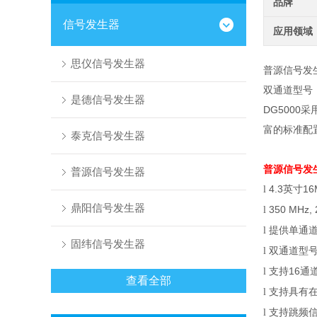
品牌
信号发生器
应用领域
思仪信号发生器
普源信号发
双通道型号
是德信号发生器
DG5000
采
富的标准配
泰克信号发生器
普源信号发
普源信号发生器
4.3
英寸
16
l
鼎阳信号发生器
350 MHz,
l
提供单通道
l
固纬信号发生器
双通道型
l
支持
16
通
l
查看全部
支持具有
l
支持跳频信
l