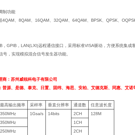
调制功能
括
4QAM
、
8QAM
、
16QAM
、
32QAM
、
64QAM
、
BPSK
、
QPSK
、
OQPS
B
，
GPIB
，
LAN(LXI)
远程通信接口，采用标准
VISA
驱动，方便系统集成
信号，实现模拟混合信号发生器功能。
理商：苏州威锐科电子有限公司
：普源、是德、泰克、日置、固纬、海思、安柏、艾德克斯、同惠、艾诺
最高输出频率
采样率
垂直分辨率
通道数
任意波长度
350MHz
1Gsa/s
14bits
2CH
128M
350MHz
1CH
250MHz
2CH