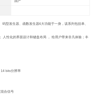
国产
频源、码型发生器、函数发生器6大功能于一身，该系列包括单、
； 人性化的界面设计和键盘布局 ， 给用户带来非凡体验；丰
14 bits
分辨率
实混合信号