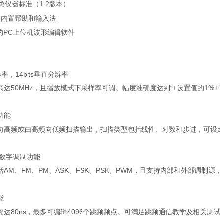
类仪器标准（
1.2
版本）
文内置帮助和输入法
的
PC
上位机波形编辑软件
样率，
14bits
垂直分辨率
高达
50MHz
，且播放模式下采样率可调。幅度准确度达到
“±
设置值的
1%±
功能
向高频或由高频向低频扫描输出，扫描类型包括线性、对数和步进，可设
数字调制功能
括
AM
、
FM
、
PM
、
ASK
、
FSK
、
PSK
、
PWM
，且支持内部和外部调制源
能
隔达
80ns
，最多可编辑
4096
个跳频频点。可满足跳频通信教学及相关测