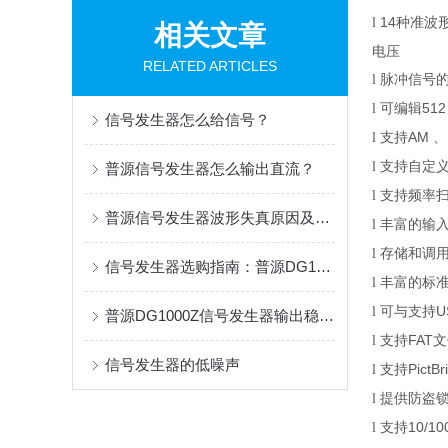
14
种准波形
l
相关文章
电压
RELATED ARTICLES
脉冲信号
l
可编辑
512
l
信号发生器怎么给信号？
支持
AM
、
l
支持自定
l
普源信号发生器怎么输出直流？
支持频率
l
普源信号发生器波形失真原因及解决方法
丰富的输入
l
存储和调用
l
信号发生器选购指南：普源DG1000Z与鼎阳SDG2000X全面对比
丰富的标准
l
可与支持
U
l
普源DG1000Z信号发生器输出稳定1kHz正弦波设置指南
支持
FAT
文
l
信号发生器的低噪声
支持
PictBr
l
提供防盗
l
支持
10/10
l