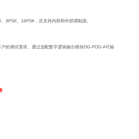
K
、
8PSK
、
16PSK
，且支持内部和外部调制源。
客户的测试需求。通过选配数字逻辑输出模块
DG-POD-A
可输
等