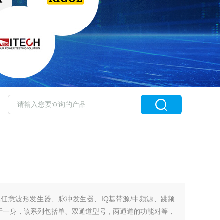
0集任意波形发生器、脉冲发生器、IQ基带源/中频源、跳频
于一身，该系列包括单、双通道型号，两通道的功能对等，