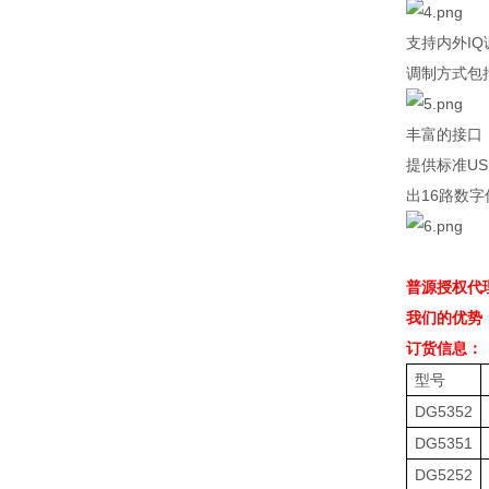
支持内外
IQ
调制方式包
丰富的接口
提供标准
US
出
16
路数字
普源授权代
我们的优势
订货信息：
型号
DG5352
DG5351
DG5252