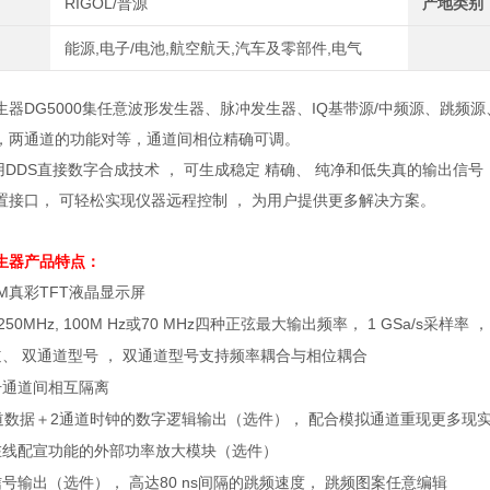
RIGOL/普源
产地类别
能源,电子/电池,航空航天,汽车及零部件,电气
生器DG5000集任意波形发生器、脉冲发生器、IQ基带源/中频源、跳
，两通道的功能对等，通道间相位精确可调。
用
DDS
直接数字合成技术 ， 可生成稳定 精确、 纯净和低失真的输出信号
置接口， 可轻松实现仪器远程控制 ， 为用户提供更多解决方案。
生器
产品特点：
M
真彩
TFT
液晶显示屏
 250MHz, 100M Hz
或
70 MHz
四种正弦最大输出频率，
1 GSa/s
采样率 ，
、 双通道型号 ， 双通道型号支持频率耦合与相位耦合
号通道间相互隔离
道数据＋
2
通道时钟的数字逻辑输出（选件）， 配合模拟通道重现更多现
在线配宣功能的外部功率放大模块（选件）
号输出（选件）， 高达
80 ns
间隔的跳频速度， 跳频图案任意编辑