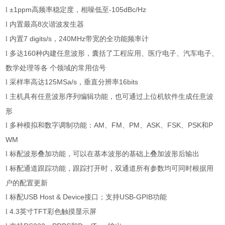
±1ppm
高频率稳定度，相噪低至
-105dBc/Hz
l
内置最高
8
次谐波发生器
l
内置
7 digits/s
，
240MHz
带宽的全功能频率计
l
多达
160
种内建任意波形，囊括了工程应用、医疗电子、汽车电子、
l
数学处理等各 个领域的常用信号
采样率高达
125MSa/s
，垂直分辨率
16bits
l
主机具有任意波形序列编辑功能，也可通过上位机软件生成任意波
l
形
多种模拟和数字调制功能：
AM
、
FM
、
PM
、
ASK
、
FSK
、
PSK
和
P
l
WM
标配波形叠加功能，可以在基本波形的基础上叠加波形后输出
l
标配通道跟踪功能，跟踪打开时，双通道所有参数均可同时根据用
l
户的配置更新
标配
USB Host & Device
接口；支持
USB-GPIB
功能
l
4.3
英寸
TFT
彩色触摸显示屏
l