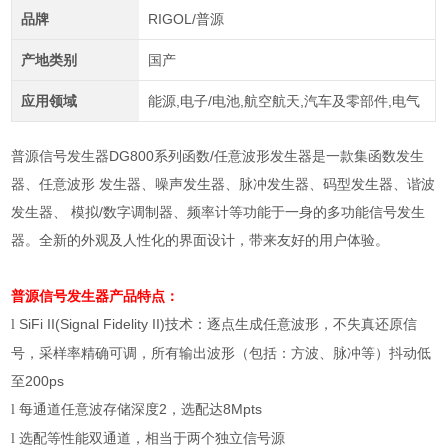
品牌
RIGOL/普源
产地类别
国产
应用领域
能源,电子/电池,航空航天,汽车及零部件,电气
普源信号发生器DG800系列函数/任意波形发生器是一款集函数发生
器、任意波形 发生器、噪声发生器、脉冲发生器、码型发生器、谐波
发生器、 模拟/数字调制器、频率计等功能于一身的多功能信号发生
器。全新的外观及人性化的界面设计，带来友好的用户体验。
普源信号发生器
产品特点：
SiFi II(Signal Fidelity II)
技术：逐点生成任意波形，不失真还原信
l
号，采样率精确可调，所有输出波形（包括：方波、脉冲等）抖动低
至
200ps
每通道任意波存储深度
2
，选配达
8Mpts
l
选配等性能双通道，相当于两个独立信号源
l