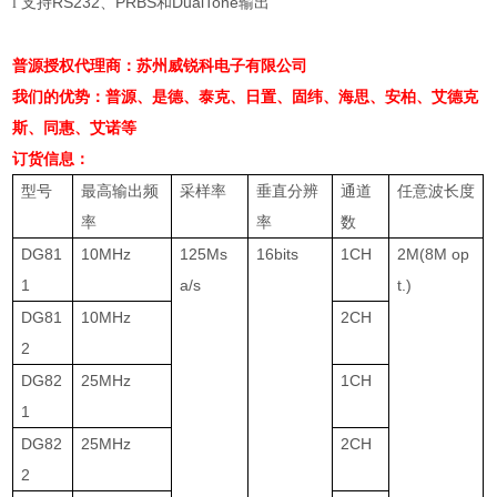
支持
RS232
、
PRBS
和
DualTone
输出
l
普源授权代理商：苏州威锐科电子有限公司
我们的优势：普源、是德、泰克、日置、固纬、海思、安柏、艾德克
斯、同惠、艾诺等
订货信息：
型号
最高输出频
采样率
垂直分辨
通道
任意波长度
率
率
数
DG81
10MHz
125Ms
16bits
1CH
2M(8M op
1
a/s
t.)
DG81
10MHz
2CH
2
DG82
25MHz
1CH
1
DG82
25MHz
2CH
2