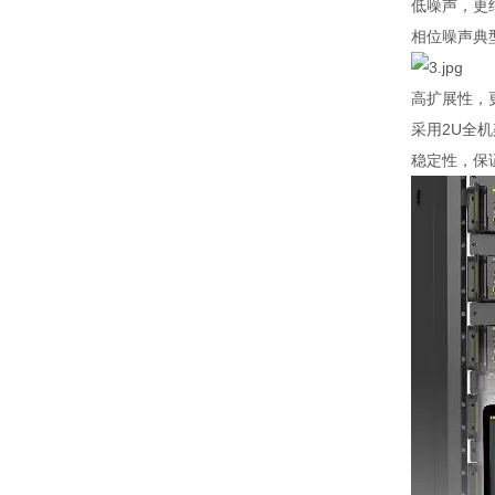
低噪声，更
相位噪声典
高扩展性，
采用
2U
全机
稳定性，保