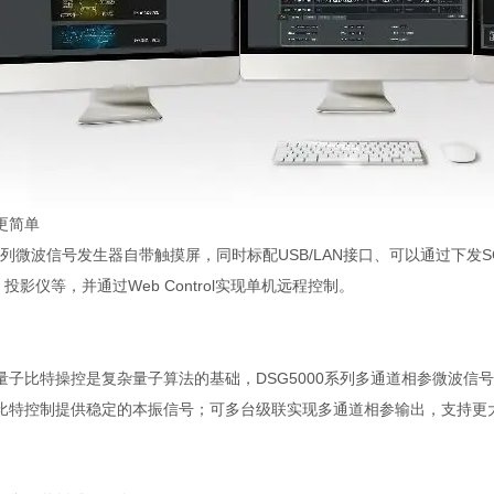
更简单
列微波信号发生器自带触摸屏，同时标配
USB/LAN
接口、可以通过下发
S
、投影仪等，并通过
Web Control
实现单机远程控制。
量子比特操控是复杂量子算法的基础，
DSG5000
系列多通道相参微波信号
比特控制提供稳定的本振信号；可多台级联实现多通道相参输出，支持更