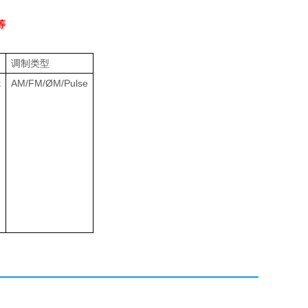
等
调制类型
t
AM/FM/ØM/Pulse