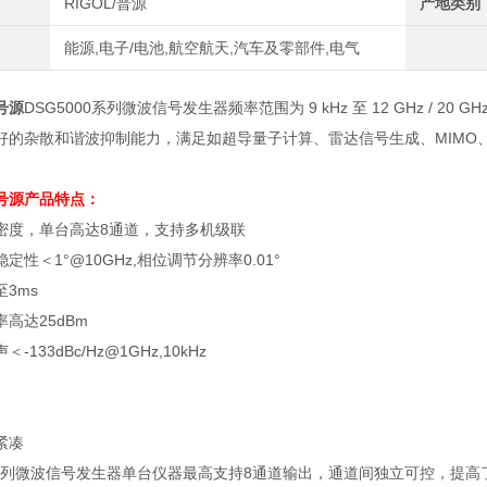
RIGOL/普源
产地类别
能源,电子/电池,航空航天,汽车及零部件,电气
号源
DSG5000系列微波信号发生器频率范围为 9 kHz 至 12 GHz /
好的杂散和谐波抑制能力，满足如超导量子计算、雷达信号生成、MIMO、
号源
产品特点：
密度，单台高达
8
通道，支持多机级联
稳定性＜
1
°
@10GHz,
相位调节分辨率
0.01
°
至
3ms
率高达
25dBm
声＜
-133dBc/Hz@1GHz,10kHz
紧凑
列微波信号发生器单台仪器最高支持
8
通道输出，通道间独立可控，提高