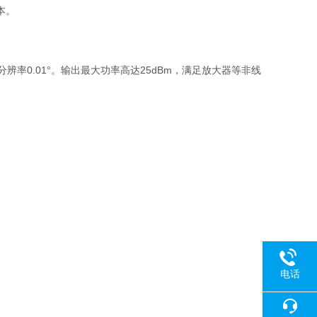
本。
分辨率
0.01°
。输出最大功率高达
25dBm
，满足放大器等非线
电话