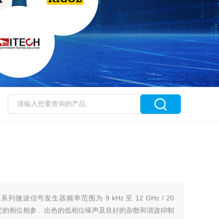
列微波信号发生器频率范围为 9 kHz 至 12 GHz / 20
稳定的相位相参、出色的低相位噪声及良好的杂散和谐波抑制