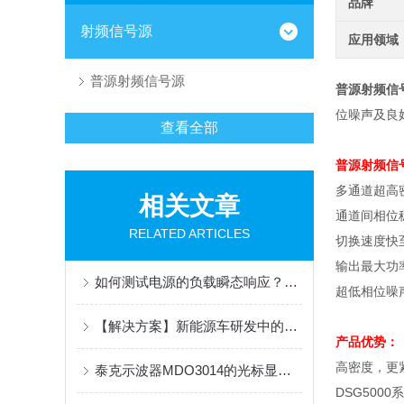
品牌
射频信号源
应用领域
普源射频信号源
普源射频信
位噪声及良
查看全部
普源射频信
多通道超高
相关文章
通道间相位
RELATED ARTICLES
切换速度快
输出最大功
如何测试电源的负载瞬态响应？测试电源负载瞬态响应有哪些方法？
超低相位噪
【解决方案】新能源车研发中的能源优化管理
产品优势：
高密度，更
泰克示波器MDO3014的光标显示被波形覆盖如何处理？
DSG5000
系