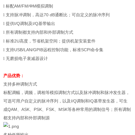
标配
AM/FM/ΦM
模拟调制
l
支持脉冲调制，高达
70 dB
通断比；可自定义的脉冲序列
l
提供
I/Q
调制及
I/Q
基带输出
l
所有调制都支持内部和外部调制方式
l
标准
2U
高度，节省机架空间；提供机架安装套件
l
支持
USB/LAN/GPIB
远程控制功能，标准
SCPI
命令集
l
无磨损电子衰减器设计
l
产品优势：
支持多种调制方式
标配调幅，调频，调相等模拟调制方式以及脉冲调制和脉冲发生器，
可选可用户自定义的脉冲序列，以及
I/Q
调制和
IQ
基带发生器，可生
成
QAM
、
ASK
、
PSK
、
FSK
、
MSK
等各种常用的调制信号；所有调制
都支持内部和外部调制源
多种低频输出