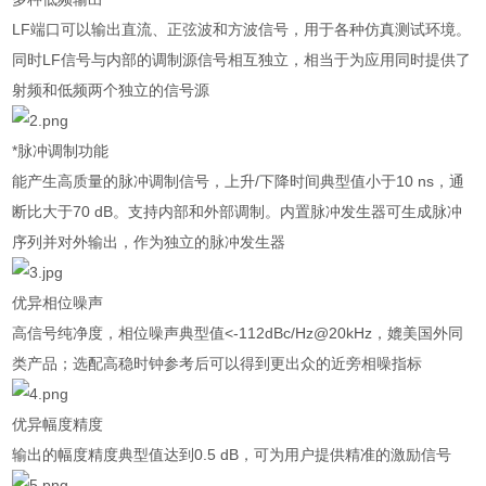
LF
端口可以输出直流、正弦波和方波信号，用于各种仿真测试环境。
同时
LF
信号与内部的调制源信号相互独立，相当于为应用同时提供了
射频和低频两个独立的信号源
*脉冲调制功能
能产生高质量的脉冲调制信号，上升
/
下降时间典型值小于
10 ns
，通
断比大于
70 dB
。支持内部和外部调制。内置脉冲发生器可生成脉冲
序列并对外输出，作为独立的脉冲发生器
优异相位噪声
高信号纯净度，相位噪声典型值
<-112dBc/Hz@20kHz
，媲美国外同
类产品；选配高稳时钟参考后可以得到更出众的近旁相噪指标
优异幅度精度
输出的幅度精度典型值达到
0.5 dB
，可为用户提供精准的激励信号