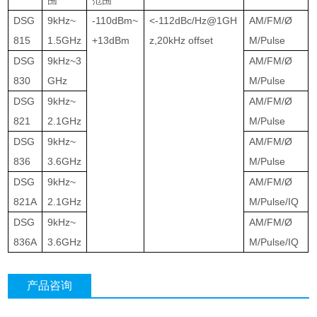
DSG
9kHz~
-110dBm~
<-112dBc/Hz@1GH
AM/FM/Ø
815
1.5GHz
+13dBm
z,20kHz offset
M/Pulse
DSG
9kHz~3
AM/FM/Ø
830
GHz
M/Pulse
DSG
9kHz~
AM/FM/Ø
821
2.1GHz
M/Pulse
DSG
9kHz~
AM/FM/Ø
836
3.6GHz
M/Pulse
DSG
9kHz~
AM/FM/Ø
821A
2.1GHz
M/Pulse/IQ
DSG
9kHz~
AM/FM/Ø
836A
3.6GHz
M/Pulse/IQ
产品咨询