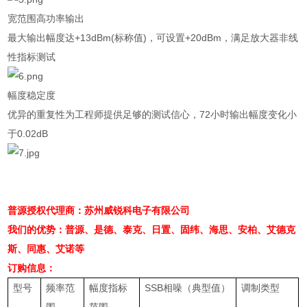
宽范围高功率输出
最大输出幅度达
+13dBm(
标称值
)
，可设置
+20dBm
，满足放大器非线
性指标测试
幅度稳定度
优异的重复性为工程师提供足够的测试信心，
72
小时输出幅度变化小
于
0.02dB
普源授权代理商：苏州威锐科电子有限公司
我们的优势：普源、是德、泰克、日置、固纬、海思、安柏、艾德克
斯、同惠、艾诺等
订购信息：
型号
频率范
幅度指标
SSB
相噪（典型值）
调制类型
围
范围