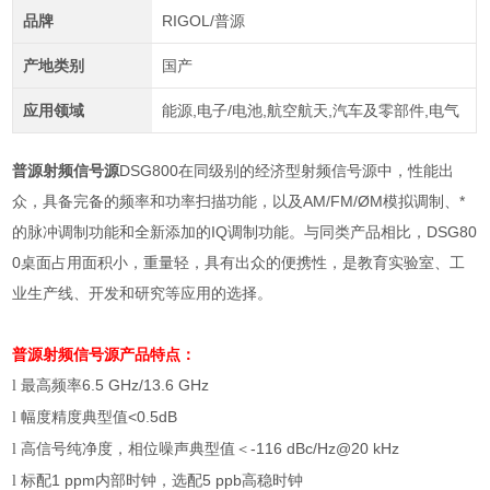
品牌
RIGOL/普源
产地类别
国产
应用领域
能源,电子/电池,航空航天,汽车及零部件,电气
普源射频信号源
DSG800在同级别的经济型射频信号源中，性能出
众，具备完备的频率和功率扫描功能，以及AM/FM/ØM模拟调制、*
的脉冲调制功能和全新添加的IQ调制功能。与同类产品相比，DSG80
0桌面占用面积小，重量轻，具有出众的便携性，是教育实验室、工
业生产线、开发和研究等应用的选择。
普源射频信号源
产品特点：
最高频率
6.5 GHz/13.6 GHz
l
幅度精度典型值
<0.5dB
l
高信号纯净度，相位噪声典型值＜
-116 dBc/Hz@20 kHz
l
标配
1 ppm
内部时钟，选配
5 ppb
高稳时钟
l