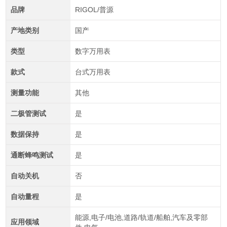
品牌
RIGOL/普源
产地类别
国产
类型
数字万用表
款式
台式万用表
测量功能
其他
二极管测试
是
数据保持
是
通断蜂鸣测试
是
自动关机
否
自动量程
是
能源,电子/电池,道路/轨道/船舶,汽车及零部
应用领域