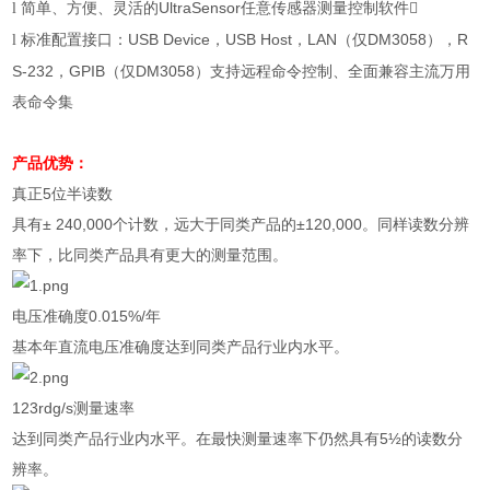
简单、方便、灵活的
UltraSensor
任意传感器测量控制软件

l
标准配置接口：
USB Device
，
USB Host
，
LAN
（仅
DM3058
），
R
l
S-232
，
GPIB
（仅
DM3058
）支持远程命令控制、全面兼容主流万用
表命令集
产品优势：
真正
5
位半读数
具有
± 240,000
个计数，远大于同类产品的
±120,000
。同样读数分辨
率下，比同类产品具有更大的测量范围。
电压准确度
0.015%/
年
基本年直流电压准确度达到同类产品行业内水平。
123rdg/s
测量速率
达到同类产品行业内水平。在最快测量速率下仍然具有
5½
的读数分
辨率。