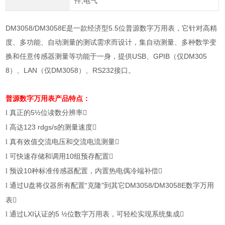
件,电气
DM3058/DM3058E是一款经济型5.5位普源数字万用表，它针对高精
度、多功能、自动测量的测试需求而设计，集自动测量、多种数学变
换和任意传感器测量等功能于一身，提供USB、GPIB（仅DM305
8）、LAN（仅DM3058）、RS232接口。
普源数字万用表
产品特点：
真正的
5½
位读数分辨率

l
高达
123 rdgs/s
的测量速度

l
真有效值交流电压和交流电流测量

l
可快速存储和调用
10
组预存配置

l
预设
10
种标准传感器配置，内置热电偶冷端补偿

l
通过
U
盘将仪器所有配置
“
克隆
"
到其它
DM3058/DM3058E
数字万用
l
表

通过
LXI
认证的
5 ½
位数字万用表，可轻松实现系统集成

l