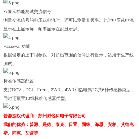
双显示功能测试交流信号
测量交流信号的电压或电流时，还可以测量其频率。此时电压或电流
显示在主显示屏，频率显示在副显示屏。
Pass/Fail
功能
根据设定的上下限参数，对超出范围的信号进行提示，适用于生产线
测试。
标准传感器配置
支持
DCV
，
DCI
，
Freq
，
2WR
，
4WR
和热电偶
TC
共
6
种传感器类型，
同时还预置
10
组标准传感器类型。
普源授权代理商：苏州威锐科电子有限公司
我们的优势：普源、是德、泰克、日置、固纬、海思、安柏、艾德克
斯、同惠、艾诺等