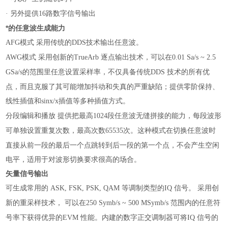
另外提供
路数字信号输出
·
16
*的任意波生成能力
模式
采用传统的
技术输出任意波。
AFG
DDS
模式
采用创新的
逐点输出技术，可以在
AWG
TrueArb
0.01 Sa/s ~ 2.5
的范围里任意设置采样率，不仅具备传统
技术的所有优
GSa/s
DDS
点，而且克服了其可能增加抖动和失真的严重缺陷；提供零阶保持、
线性插值和
插值等多种插值方式。
sinx/x
分段编辑和播放
提供把最高
段任意波无缝拼接的能力，每段波形
1024
可单独设置重复次数，最高次数
次。这种模式在切换任意波时
65535
直接从前一段的最后一个点跳转到后一段的第一个点，不会产生空闲
电平，适用于对波形切换要求很高的场合。
矢量信号输出
可生成常用的
等调制类型的
信号。
采用创
ASK, FSK, PSK, QAM
IQ
新的重采样技术，
可以在
范围内的任意符
250 Symb/s ~ 500 MSymb/s
号率下获得优异的
性能。内建的数字正交调制器可将
信号的
EVM
IQ