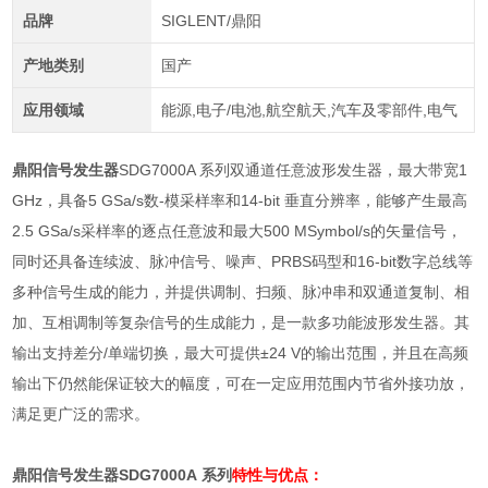
品牌
SIGLENT/鼎阳
产地类别
国产
应用领域
能源,电子/电池,航空航天,汽车及零部件,电气
鼎阳信号发生器
SDG7000A 系列双通道任意波形发生器，最大带宽1
GHz，具备5 GSa/s数-模采样率和14-bit 垂直分辨率，能够产生最高
2.5 GSa/s采样率的逐点任意波和最大500 MSymbol/s的矢量信号，
同时还具备连续波、脉冲信号、噪声、PRBS码型和16-bit数字总线等
多种信号生成的能力，并提供调制、扫频、脉冲串和双通道复制、相
加、互相调制等复杂信号的生成能力，是一款多功能波形发生器。其
输出支持差分/单端切换，最大可提供±24 V的输出范围，并且在高频
输出下仍然能保证较大的幅度，可在一定应用范围内节省外接功放，
满足更广泛的需求。
鼎阳信号发生器
SDG7000A 系列
特性与优点：