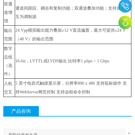
双通
通道间跟踪、耦合和复制功能；双通道叠加功能；支持通道间
道增
互为调制源
强
模拟输出能力叠加
直流偏置，最大可提供
输出
24 Vpp
±12 V
±24 V
范围
（
）的输出范围
48 V
数字
总线
，
或
输出
比特率
16-bit
LVTTL
LVDS
1 μbps ~ 1 Gbps
（选
件）
英寸电容式触摸显示屏，分辨率
支持鼠标操作
支
人机
5
800 x 480
交互
持
网页控制
支持远程命令控制
WebServer
产品咨询