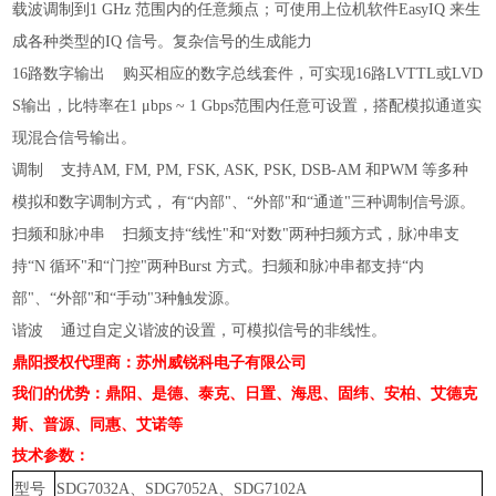
载波调制到
范围内的任意频点；可使用上位机软件
来生
1 GHz
EasyIQ
成各种类型的
信号。复杂信号的生成能力
IQ
路数字输出
购买相应的数字总线套件，可实现
路
或
16
16
LVTTL
LVD
输出，比特率在
范围内任意可设置，搭配模拟通道实
S
1 μbps ~ 1 Gbps
现混合信号输出。
调制
支持
和
等多种
AM, FM, PM, FSK, ASK, PSK, DSB-AM
PWM
模拟和数字调制方式，
有
内部
、
外部
和
通道
三种调制信号源。
“
"
“
"
“
"
扫频和脉冲串
扫频支持
线性
和
对数
两种扫频方式，脉冲串支
“
"
“
"
持
循环
和
门控
两种
方式。扫频和脉冲串都支持
内
“N
"
“
"
Burst
“
部
、
外部
和
手动
种触发源。
"
“
"
“
"3
谐波
通过自定义谐波的设置，可模拟信号的非线性。
鼎阳授权代理商：苏州威锐科电子有限公司
我们的优势：鼎阳、是德、泰克、日置、海思、固纬、安柏、艾德克
斯、普源、同惠、艾诺等
技术参数：
型号
、
、
SDG7032A
SDG7052A
SDG7102A