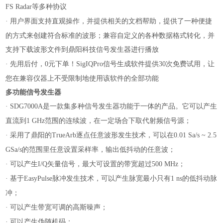
等多种协议
FS Radar
用户界面支持直观操作，并提供相关的文档帮助，提供了一种便捷
·
的方式来创建符合标准的波形；兼容自定义的各种数据格式转化，并
支持下载波形文件到鼎阳科技信号发生器进行播放
先用后付，
元下单！
信号生成软件提供
次免费试用，让
·
0
SigIQPro
30
您在兼容仪器上不受限制地使用该软件的全部功能
多功能信号发生器
是一款集多种信号发生器功能于一体的产品。它可以产生
· SDG7000A
直流到
范围的连续波，在一定场合下取代射频信号源；
1 GHz
采用了鼎阳的
逐点任意波形发生技术，可以在
·
TrueArb
0.01 Sa/s ~ 2.5
的范围里任意设置采样率，输出低抖动的任意波；
GSa/s
可以产生
矢量信号，最大可设置的带宽超过
；
·
I/Q
500 MHz
基于
脉冲发生技术，可以产生脉宽最小只有
的低抖动脉
·
EasyPulse
1 ns
冲；
可以产生带宽可调的高斯噪声；
·
可以产生伪随机码；
·