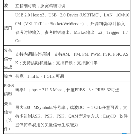
波
立精细可调，脉宽精细可调
、
、
USB 2.0 Host x3
USB 2.0 Device (USBTMC)
LAN 10M/10
（
）、外调制
频率计输入、
0M
VXI-11/Telnet/Socket/WebServer
/
接口
参考时钟输入、参考时钟输出、
输出
、
Marker
x2
Trigger In/
Out
复杂
支持内调制
外调制，支持
/
AM, FM, PM, PWM, FSK, PSK, AS
信号
；支持跳频和跳幅；支持扫频；支持脉冲串
K
生成
噪声
带宽
可调
1 mHz ~ 1 GHz
PRBS
码率
，长度
可选
1 μbps ~ 312.5 Mbps
PRBS 3 ~ PRBS 32
码型
矢量
最大
符号率；载波
任意可设；支
500 MSymbol/s
DC ~ 1 GHz
信号
持多进制
、
、
、
等调制方式；
软件
ASK
PSK
FSK
QAM
EasyIQ
（选
提供简单易用的矢量信号生成能力
件）