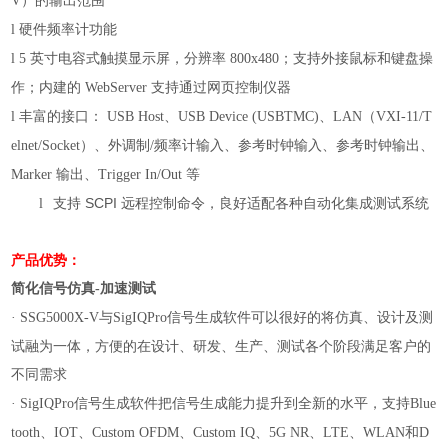
V
硬件频率计功能
l
英寸电容式触摸显示屏，分辨率
；支持外接鼠标和键盘操
l
5
800x480
作；内建的
支持通过网页控制仪器
WebServer
丰富的接口：
、
、
（
l
USB Host
USB Device (USBTMC)
LAN
VXI-11/T
）、外调制
频率计输入、参考时钟输入、参考时钟输出、
elnet/Socket
/
输出、
等
Marker
Trigger In/Out
支持 SCPI 远程控制命令，良好适配各种自动化集成测试系统
l
产品优势：
简化信号仿真
加速测试
-
与
信号生成软件可以很好的将仿真、设计及测
· SSG5000X-V
SigIQPro
试融为一体，方便的在设计、研发、生产、测试各个阶段满足客户的
不同需求
信号生成软件把信号生成能力提升到全新的水平，支持
· SigIQPro
Blue
、
、
、
、
、
、
和
tooth
IOT
Custom OFDM
Custom IQ
5G NR
LTE
WLAN
D