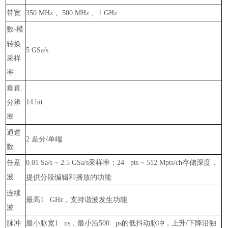
带宽
、
、
350 MHz
500 MHz
1 GHz
数
模
-
转换
5 GSa/s
采样
率
垂直
分辨
14 bit
率
通道
差分
单端
2
/
数
任意
采样率；
存储深度，
0.01 Sa/s ~ 2.5 GSa/s
24 pts ~ 512 Mpts/ch
波
提供分段编辑和播放的功能
连续
最高
，支持谐波发生功能
1 GHz
波
脉冲
最小脉宽
，最小沿
的低抖动脉冲，上升
下降沿独
1 ns
500 ps
/