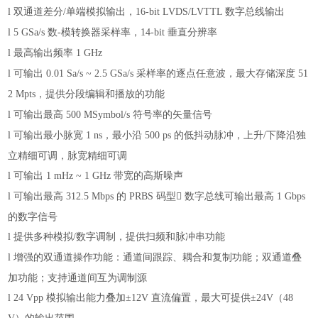
双通道差分
单端模拟输出，
数字总线输出
l
/
16-bit LVDS/LVTTL
数
模转换器采样率，
垂直分辨率
l
5 GSa/s
-
14-bit
最高输出频率
l
1 GHz
可输出
采样率的逐点任意波，最大存储深度
l
0.01 Sa/s ~ 2.5 GSa/s
51
，提供分段编辑和播放的功能
2 Mpts
可输出最高
符号率的矢量信号
l
500 MSymbol/s
可输出最小脉宽
，最小沿
的低抖动脉冲，上升
下降沿独
l
1 ns
500 ps
/
立精细可调，脉宽精细可调
可输出
带宽的高斯噪声
l
1 mHz ~ 1 GHz
可输出最高
的
码型
数字总线可输出最高
l
312.5 Mbps
PRBS

1 Gbps
的数字信号
提供多种模拟
数字调制，提供扫频和脉冲串功能
l
/
增强的双通道操作功能：通道间跟踪、耦合和复制功能；双通道叠
l
加功能；支持通道间互为调制源
模拟输出能力叠加
直流偏置，最大可提供
（
l
24 Vpp
±12V
±24V
48
）的输出范围