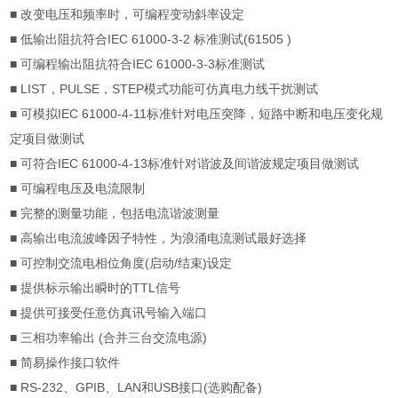
■
改变电压和频率时，可编程变动斜率设定
■
低输出阻抗符合
IEC 61000-3-2
标准测试
(61505 )
■
可编程输出阻抗符合
IEC 61000-3-3
标准测试
■ LIST
，
PULSE
，
STEP
模式功能可仿真电力线干扰测试
■
可模拟
IEC 61000-4-11
标准针对电压突降，短路中断和电压变化规
定项目做测试
■
可符合
IEC 61000-4-13
标准针对谐波及间谐波规定项目做测试
■
可编程电压及电流限制
■
完整的测量功能，包括电流谐波测量
■
高输出电流波峰因子特性，为浪涌电流测试最好选择
■
可控制交流电相位角度
(
启动
/
结束
)
设定
■
提供标示输出瞬时的
TTL
信号
■
提供可接受任意仿真讯号输入端口
■
三相功率输出
(
合并三台交流电源
)
■
简易操作接口软件
■ RS-232
、
GPIB
、
LAN
和
USB
接口
(
选购配备
)