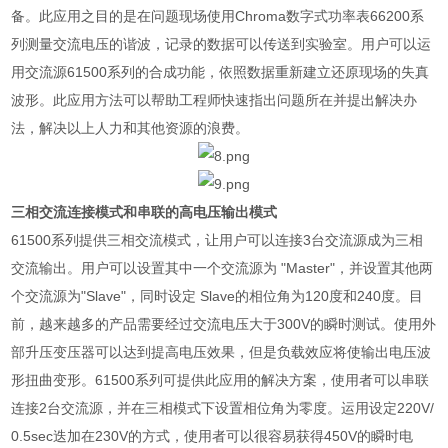
备。此应用之目的是在问题现场使用
Chroma
数字式功率表
66200
系
列测量交流电压的谐波，记录的数据可以传送到实验室。用户可以运
用交流源
61500
系列的合成功能，依照数据重新建立还原现场的失真
波形。此应用方法可以帮助工程师快速指出问题所在并提出解决办
法，解决以上人力和其他资源的浪费。
三相交流连接模式和串联的高电压输出模式
61500
系列提供三相交流模式，让用户可以连接
3
台交流源成为三相
交流输出。用户可以设置其中一个交流源为
"Master"
，并设置其他两
个交流源为
"Slave"
，同时设定
Slave
的相位角为
120
度和
240
度。目
前，越来越多的产品需要经过交流电压大于
300V
的瞬时测试。使用外
部升压变压器可以达到提高电压效果，但是负载效应将使输出电压波
形扭曲变形。
61500
系列可提供此应用的解决方案，使用者可以串联
连接
2
台交流源，并在三相模式下设置相位角为零度。运用设定
220V/
0.5sec
迭加在
230V
的方式，使用者可以很容易获得
450V
的瞬时电