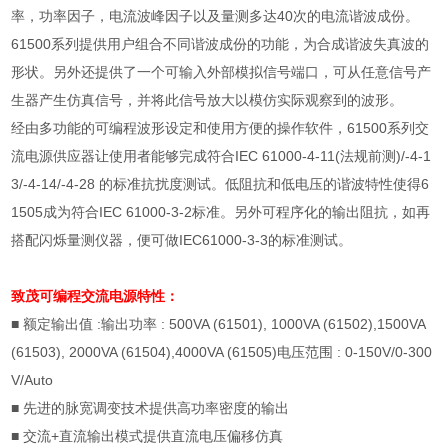
率，功率因子，电流波峰因子以及量测多达
40
次的电流谐波成份。
61500
系列提供用户组合不同谐波成份的功能，为合成谐波失真波的
形状。另外还提供了一个可输入外部模拟信号端口，可从任意信号产
生器产生仿真信号，并将此信号放大以模仿实际观察到的波形。
经由多功能的可编程波形设定和使用方便的操作软件，
61500
系列交
流电源供应器让使用者能够完成符合
IEC 61000-4-11(
法规前测
)/-4-1
3/-4-14/-4-28
的标准抗扰度测试。低阻抗和低电压的谐波特性使得
6
1505
成为符合
IEC 61000-3-2
标准。另外可程序化的输出阻抗，如再
搭配闪烁量测仪器，便可做
IEC61000-3-3
的标准测试。
致茂可编程交流电源
特性：
■ 额定输出值
:
输出功率
: 500VA (61501), 1000VA (61502),1500VA
(61503), 2000VA (61504),4000VA (61505)
电压范围
: 0-150V/0-300
V/Auto
■
先进的脉宽调变技术提供高功率密度的输出
■
交流
+
直流输出模式提供直流电压偏移仿真