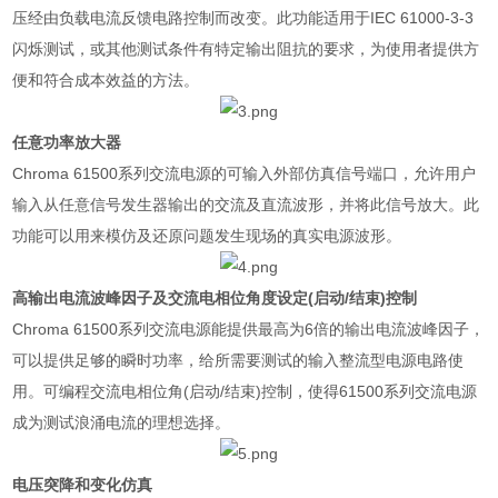
压经由负载电流反馈电路控制而改变。此功能适用于
IEC 61000-3-3
闪烁测试，或其他测试条件有特定输出阻抗的要求，为使用者提供方
便和符合成本效益的方法。
任意功率放大器
Chroma 61500
系列交流电源的可输入外部仿真信号端口，允许用户
输入从任意信号发生器输出的交流及直流波形，并将此信号放大。此
功能可以用来模仿及还原问题发生现场的真实电源波形。
高输出电流波峰因子及交流电相位角度设定
(
启动
/
结束
)
控制
Chroma 61500
系列交流电源能提供最高为
6
倍的输出电流波峰因子，
可以提供足够的瞬时功率，给所需要测试的输入整流型电源电路使
用。可编程交流电相位角
(
启动
/
结束
)
控制，使得
61500
系列交流电源
成为测试浪涌电流的理想选择。
电压突降和变化仿真