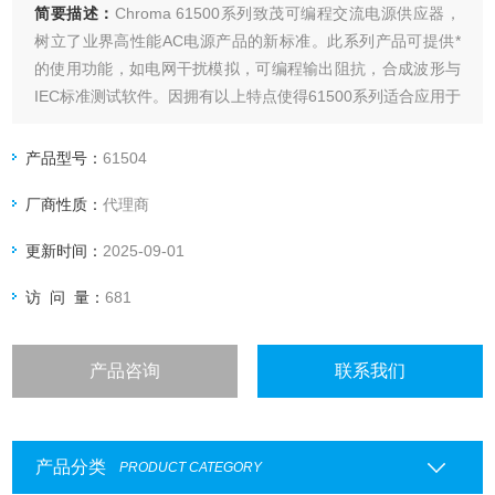
简要描述：
Chroma 61500系列致茂可编程交流电源供应器，
树立了业界高性能AC电源产品的新标准。此系列产品可提供*
的使用功能，如电网干扰模拟，可编程输出阻抗，合成波形与
IEC标准测试软件。因拥有以上特点使得61500系列适合应用于
一般商业产品，电力电子，航空电子设备，军事与IEC标准测
试的开发和运用，并且从实验桌上测试到大量生产单位皆可适
产品型号：
61504
用。
厂商性质：
代理商
更新时间：
2025-09-01
访 问 量：
681
产品咨询
联系我们
产品分类
PRODUCT CATEGORY