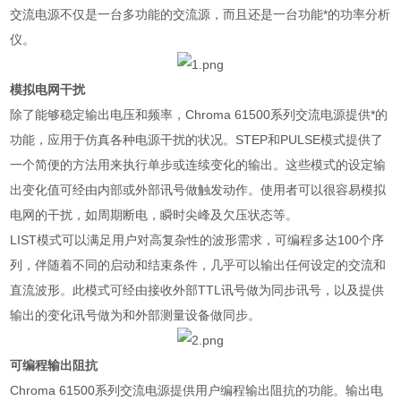
交流电源不仅是一台多功能的交流源，而且还是一台功能*的功率分析
仪。
模拟电网干扰
除了能够稳定输出电压和频率，
Chroma 61500
系列交流电源提供*的
功能，应用于仿真各种电源干扰的状况。
STEP
和
PULSE
模式提供了
一个简便的方法用来执行单步或连续变化的输出。这些模式的设定输
出变化值可经由内部或外部讯号做触发动作。使用者可以很容易模拟
电网的干扰，如周期断电，瞬时尖峰及欠压状态等。
LIST
模式可以满足用户对高复杂性的波形需求，可编程多达
100
个序
列，伴随着不同的启动和结束条件，几乎可以输出任何设定的交流和
直流波形。此模式可经由接收外部
TTL
讯号做为同步讯号，以及提供
输出的变化讯号做为和外部测量设备做同步。
可编程输出阻抗
Chroma 61500
系列交流电源提供用户编程输出阻抗的功能。输出电