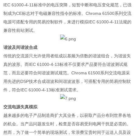
IEC 61000-4-11
标准中的电压突降，短暂中断和电压变化规范，已强
制成为
CE
标志对于电磁兼容性指令的标准。
Chroma 61500
系列交流
电源可搭配专用的简易控制软件，来进行模拟
IEC 61000-4-11
法规的
兼容性前站测试。
谐波及间谐波合成
传统的交流源只允许使用者组成以基频为倍数的谐波组合，为谐波失
真的波形。而
IEC 61000-4-13
标准不仅要求产品要符合谐波测试规
范，而且还要符合间谐波测试规范。
Chroma 61500
系列交流电源采
用先进的
DSP
技术合成谐波和间谐波波形，可搭配专用的简易控制软
件，符合
IEC 61000-4-13
标准测试需求。
交流电源失真模拟
越来越多的电子产品制造商扩大其业务，以获取产品分布到世界各地
的机会。当产品问题发生时，检查是否容易受到电网干扰是必需的。
然而，为了做一个简单的现场测试，常浪费宝贵时间于运送人员及设