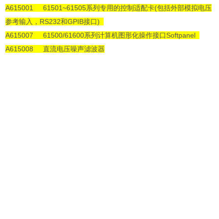
A615001 61501~61505系列专用的控制适配卡(包括外部模拟电压
参考输入，RS232和GPIB接口)
A615007 61500/61600系列计算机图形化操作接口Softpanel
A615008 直流电压噪声滤波器