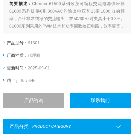
简要描述：
Chroma 61500系列致茂可编程交流电源供应器
61600系列提供0到300VAC的输出电压和15到1000Hz的频
率，产生非常纯净的交流输出，在50/60Hz时失真小于0.3%。
61600系列采用的PWM技术和功率因数校正电路，效率更高，
输出功率更大。与最大额定电流相比，61600系列能够提供高
达6倍的峰值电流，这使其成为浪涌电流测试的理想选择。
产品型号：
61601
厂商性质：
代理商
更新时间：
2025-09-01
访 问 量：
646
产品咨询
联系我们
产品分类
PRODUCT CATEGORY