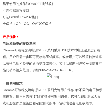
易于使用的操作和
ON/OFF
测试软件
可选模拟编程接口
可选
GPIB
和
RS-232
接口
全保护：
OP
、
OC
、
OV
和
OT
保护
产品优势：
电压和频率的转换速率
Chroma
可编程交流电源
61600
系列采用
DSP
技术对电压波形进行编
程。用户只需一步即可更改电压或频率。或者用户可以设置转换速率
以获得电压和频率的逐渐增加或减少。它可以帮助用户轻松测试其产
品的功率输入范围，例如
90V-264V/47Hz-63Hz
。
一键调用模式
Chroma
可编程交流电源
61600
系列允许用户保存
9
种不同的电压和频
率设置。用户只需按
“1"
到
“9"
键即可调用该值。它可以帮助测试人员
或制造操作员在某些固定的测试条件下轻松地改变电压或频率。