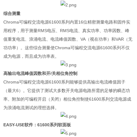
综合测量
Chroma
可编程交流电源
61600
系列内置
16
位精密测量电路和固件实
用程序，用于测量
RMS
电压、
RMS
电流、真实功率、功率因数、峰
值重复电流、浪涌电流、电流峰值因数、
VA
（视在功率）和
VAR
（无
功功率）。这些综合测量使
Chroma
可编程交流电源
61600
系列不仅
成为电源，而且成为功率表。
高输出电流峰值因数和开
/
关相位角控制
Chroma
可编程交流电源
61600
系列能够提供高输出电流峰值因子
（最大
6
）。它提供了测试大多数开关电源电路所需的足够的瞬态功
率。附加的可编程开启（关闭）相位角控制使
61600
系列交流电源成
为浪涌电流测试的理想选择。
EASY-USE软件：61600系列软面板