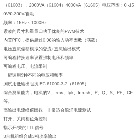
（
61603
），
2000VA
（
61604
）
4000VA
（
61605
）电压范围：
0~15
0V/0-300V/
自动
频率：
15Hz
～
1000Hz
紧凑的尺寸和重量归功于优良的
PWM
技术
内置
PFC
，提供超过
0.98
的输入功率因数（满载）
电压直流偏移模拟的交流
+
直流输出模式
可编程转换速率设置强制电压和频率
可编程电压、电流限制
一键调用
9
种不同的电压和频率
测试用低输出阻抗
IEC 61000-3-2
（
61605
）
综合测量能力，电流的
V
、
Irms
、
Ipk
、
Inrush
、
P
、
Q
、
S
、
PF
、
CF
等。
高输出电流峰值因数，非常适合浪涌电流测试
打开、关闭相位角控制
指示开
/
关的
TTL
信号
3
台机组组合成
3
相功率输出