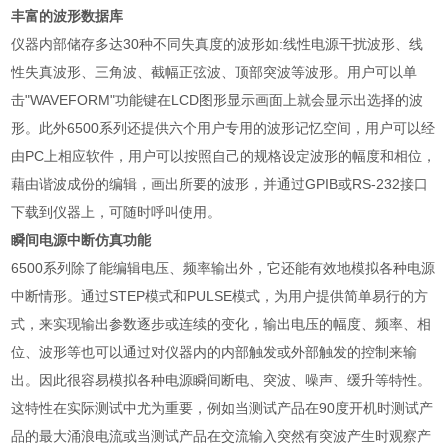
丰富的波形数据库
仪器内部储存多达
30
种不同失真度的波形如
:
线性电源干扰波形、线
性失真波形、三角波、截幅正弦波、顶部突波等波形。用户可以单
击
"WAVEFORM"
功能键在
LCD
图形显示画面上就会显示出选择的波
形。此外
6500
系列还提供六个用户专用的波形记忆空间，用户可以经
由
PC
上相应软件，用户可以按照自己的规格设定波形的幅度和相位，
藉由谐波成份的编辑，画出所要的波形，并通过
GPIB
或
RS-232
接口
下载到仪器上，可随时呼叫使用。
瞬间电源中断仿真功能
6500
系列除了能编辑电压、频率输出外，它还能有效地模拟各种电源
中断情形。通过
STEP
模式和
PULSE
模式，为用户提供简单易行的方
式，来实现输出参数逐步或连续的变化，输出电压的幅度、频率、相
位、波形等也可以通过对仪器内的内部触发或外部触发的控制来输
出。因此很容易模拟各种电源瞬间断电、突波、噪声、缓升等特性。
这特性在实际测试中尤为重要，例如当测试产品在
90
度开机时测试产
品的最大涌浪电流或当测试产品在交流输入突然有突波产生时观察产