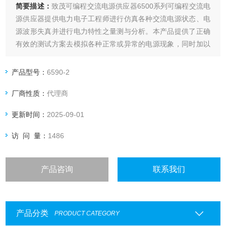
简要描述：
致茂可编程交流电源供应器6500系列可编程交流电
源供应器提供电力电子工程师进行仿真各种交流电源状态、电
源波形失真并进行电力特性之量测与分析。本产品提供了正确
有效的测试方案去模拟各种正常或异常的电源现象，同时加以
量测分析，为一整合性电源测试分析设备，充份适应于研发特
性分析、生产测试、品保检验或自动化系统整合运用。
产品型号：
6590-2
厂商性质：
代理商
更新时间：
2025-09-01
访 问 量：
1486
产品咨询
联系我们
产品分类
PRODUCT CATEGORY