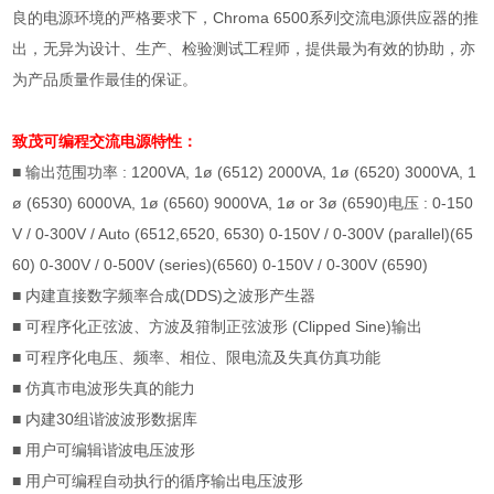
良的电源环境的严格要求下，Chroma 6500系列交流电源供应器的推
出，无异为设计、生产、检验测试工程师，提供最为有效的协助，亦
为产品质量作最佳的保证。
致茂可编程交流电源
特性：
■ 输出范围功率
: 1200VA, 1ø (6512) 2000VA, 1ø (6520) 3000VA, 1
ø (6530) 6000VA, 1ø (6560) 9000VA, 1ø or 3ø (6590)
电压
: 0-150
V / 0-300V / Auto (6512,6520, 6530) 0-150V / 0-300V (parallel)(65
60) 0-300V / 0-500V (series)(6560) 0-150V / 0-300V (6590)
■
内建直接数字频率合成
(DDS)
之波形产生器
■ 可程序化正弦波、方波及箝制正弦波形
(Clipped Sine)
输出
■
可程序化电压、频率、相位、限电流及失真仿真功能
■
仿真市电波形失真的能力
■
内建
30
组谐波波形数据库
■
用户可编辑谐波电压波形
■
用户可编程自动执行的循序输出电压波形