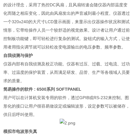
的设计理念，采用了热控
DC
风扇，且风扇转速会随仪器内部温度变
化而随之相应变化，因此由风扇发出的声音减到最小程度。仪器透过
一个
320x240
的大尺寸
LCD
显示画面，来显示出仪器操作状况和测试
情形，它带给操作人员一个较舒适的视觉效果。设计者让用户通过前
控制板功能键，即可轻松进行复杂的测试。旋钮式的输入方式，让使
用者用指尖调节就可以轻松改变电源输出的电压参数、频率参数。
自我侦测与保护
仪器内部有自我侦测及校正功能。仪器有过压、过载、过电流、过功
率、过温度的保护装置，从而满足研发、品管、生产等各领域人员要
求的质量。
简易操作的软件
: 6500
系列
SOFTPANEL
用户可以在计算机安装专用的软件，透过
GPIB
或
RS-232
来控制。图
形化的接口让用户很容易做设定或编辑波形，设定参数可以被储存，
供日后呼叫使用。
模拟市电波形失真