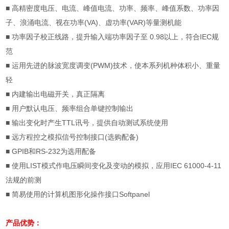
■
高精密度电压、电流、峰值电流、功率、频率、峰值系数、功率因
子、浪涌电流、视在功率
(VA)
、虚功率
(VAR)
等量测机能
■
功率因子校正线路，提升输入端功率因子至
0.98
以上，符合
IEC
规
范
■
运用先进的脉波宽度调变
(PWM)
技术，使本系列机种体积小、重量
轻
■ 内建输出电磁开关，真正隔离
■
用户默认电压、频率组合单键控制输出
■
输出变化时产生
TTL
讯号，提供自动测试系统使用
■
远方程控之模拟信号控制接口
(
选购配备
)
■ GPIB
和
RS-232
为选用配备
■
使用
LIST
模式作电压瞬间变化及变动的模拟，应用
IEC 61000-4-11
法规的前测
■
简易使用的计算机图形化操作接口
Softpanel
产品优势：