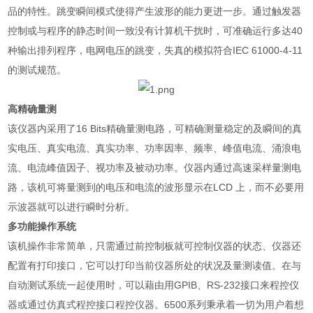
品的特性。跳变瞬间模式使得产生波形的能力更进一步。通过触发器
控制或与程序的静态时间一致没有计算机干扰时，可准确运行多达
40
种输出排列程序，电网电压的跳变，失真的模拟符合
IEC 61000-4-11
的测试规范。
高精确量测
该仪器内采用了
16 Bits
精确量测电路，可精确测量稳定的及瞬间的真
实电压、真实电流、真实功率、功率因率、频率、峰值电流、涌浪电
流、电流峰值因子、视功率及被动功率。仪器内通过高速采样量测电
路，该机可将量测到的电压和电流的波形显示在
LCD
上，而不必要用
示波器就可以进行瞬时分析。
多功能操作系统
该机操作非常简单，只需通过前控制板就可控制仪器的状态、仪器还
配置有打印接口，它可以打印当前仪器所处的状况及量测读值。在与
自动测试系统一起使用时，可以藉由用
GPIB
、
RS-232
接口来程控仪
器或通过仿真式程控接口程控仪器。
6500
系列秉承着一切为用户着想