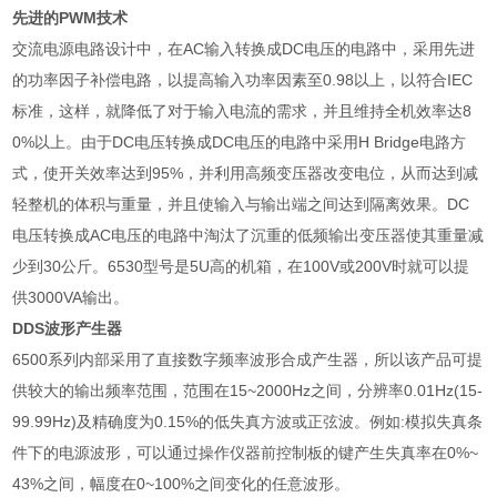
先进的
PWM
技术
交流电源电路设计中，在
AC
输入转换成
DC
电压的电路中，采用先进
的功率因子补偿电路，以提高输入功率因素至
0.98
以上，以符合
IEC
标准，这样，就降低了对于输入电流的需求，并且维持全机效率达
8
0%
以上。由于
DC
电压转换成
DC
电压的电路中采用
H Bridge
电路方
式，使开关效率达到
95%
，并利用高频变压器改变电位，从而达到减
轻整机的体积与重量，并且使输入与输出端之间达到隔离效果。
DC
电压转换成
AC
电压的电路中淘汰了沉重的低频输出变压器使其重量减
少到
30
公斤。
6530
型号是
5U
高的机箱，在
100V
或
200V
时就可以提
供
3000VA
输出。
DDS
波形产生器
6500
系列内部采用了直接数字频率波形合成产生器，所以该产品可提
供较大的输出频率范围，范围在
15~2000Hz
之间，分辨率
0.01Hz(15-
99.99Hz)
及精确度为
0.15%
的低失真方波或正弦波。例如
:
模拟失真条
件下的电源波形，可以通过操作仪器前控制板的键产生失真率在
0%~
43%
之间，幅度在
0~100%
之间变化的任意波形。