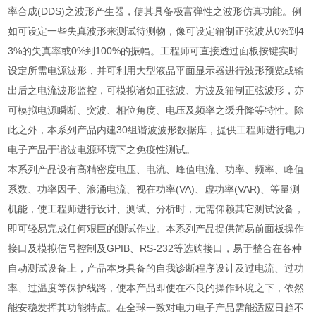
率合成(DDS)之波形产生器，使其具备极富弹性之波形仿真功能。例
如可设定一些失真波形来测试待测物，像可设定箝制正弦波从0%到4
3%的失真率或0%到100%的振幅。工程师可直接透过面板按键实时
设定所需电源波形，并可利用大型液晶平面显示器进行波形预览或输
出后之电流波形监控，可模拟诸如正弦波、方波及箝制正弦波形，亦
可模拟电源瞬断、突波、相位角度、电压及频率之缓升降等特性。除
此之外，本系列产品内建30组谐波波形数据库，提供工程师进行电力
电子产品于谐波电源环境下之免疫性测试。
本系列产品设有高精密度电压、电流、峰值电流、功率、频率、峰值
系数、功率因子、浪涌电流、视在功率(VA)、虚功率(VAR)、等量测
机能，使工程师进行设计、测试、分析时，无需仰赖其它测试设备，
即可轻易完成任何艰巨的测试作业。本系列产品提供简易前面板操作
接口及模拟信号控制及GPIB、RS-232等选购接口，易于整合在各种
自动测试设备上，产品本身具备的自我诊断程序设计及过电流、过功
率、过温度等保护线路，使本产品即使在不良的操作环境之下，依然
能安稳发挥其功能特点。在全球一致对电力电子产品需能适应日趋不