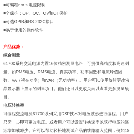
■可编程
r.m.s.
电流限制
■全保护：
OP
、
OC
、
OV
和
OT
保护
■可选
GPIB
和
RS-232C
接口
■易于使用的操作软件
产品优势：
综合测量
61700
系列交流电源内置
16
位精密测量电路，可提供高精度和高速测
量。如
RMS
电压、
RMS
电流、真实功率、功率因数和电流峰值因
数、
VA
（视在功率）和
VAR
（无功功率）。用户可以使用旋钮更改液
晶显示器上显示的测量项目。他们还可以更改页面以查看更多测量项
目。
电压转换率
可编程交流电源
61700
系列采用
DSP
技术对电压波形进行编程。用户
只需一步即可更改电压。或者用户可以设置转换速率以获得电压的逐
渐增加或减少。它可以帮助轻松地测试产品的线路输入范围，例如
19