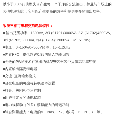
以小于
0.3%
的典型失真产生每一个干净的交流输出，并且与市场上的
其他电源相比，它可以产生更高的效率和提供更多的输出功率。
致茂三相可编程交流电源
特性：
■ 输出范围功率
: 1500VA, 3Ø (61701)3000VA, 3Ø (61702)4500VA,
3Ø (61703)6000VA, 3Ø (61704)12000VA, 3Ø (61705)
■电压：
0~150V/0~300V
频率：
15~1.2kHz
■内置
PFC
，提供超过
0.98
的输入功率因数
■先进的
PWM
技术在紧凑的机架安装封装中提供高功率密度
■内置输出隔离继电器
■交流
+
直流输出模式
■改变电压的可编程转换速率设置
■打开、关闭相位角控制
■用户可定义的通电状态
■电力线扰动（
PLD
）模拟能力的可选功能
■综合测量能力：电流的
V
、
Irms
、
Ipk
、
I
浪涌、
P
、
PF
、
CF
等。