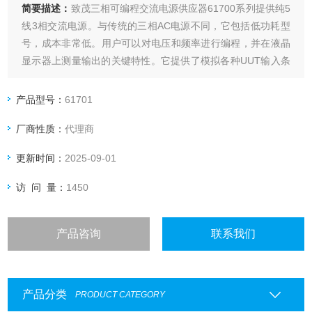
简要描述：
致茂三相可编程交流电源供应器61700系列提供纯5
线3相交流电源。与传统的三相AC电源不同，它包括低功耗型
号，成本非常低。用户可以对电压和频率进行编程，并在液晶
显示器上测量输出的关键特性。它提供了模拟各种UUT输入条
件以用于研发和QA的能力。它也适用于从实验室测试到大规模
生产的商业应用。
产品型号：
61701
厂商性质：
代理商
更新时间：
2025-09-01
访 问 量：
1450
产品咨询
联系我们
产品分类
PRODUCT CATEGORY