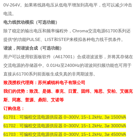
0V-264V
。如果将线路电压从低电平增加到高电平，也可以减少冲击
电流。
电力线扰动模拟（可选功能）
除了稳定的输出电压和频率编程外，
Chroma
交流电源
61700
系列还
提供*的功能
PULSE
、
LIST
和
STEP
来模拟各种电力线干扰条件。
谐波，间谐波合成（可选功能）
用户可以使用软面板软件（A617001）合成谐波波形，并将其存储在
交流电源的存储器中。0.01Hz至2400Hz的谐波间扫频功能也可用于
直接从61700系列前面板生成失真的非周期波形。
致茂授权代理商：苏州威锐科电子有限公司
我们的优势：致茂、是德、泰克、日置、固纬、海思、安柏、艾德克
斯、同惠、普源、鼎阳、艾诺等
订购信息：
61701 : 可编程交流电源供应器 0~300V, 15~1.2kHz, 3ø 1500VA
61702 : 可编程交流电源供应器 0~300V, 15~1.2kHz, 3ø 3000VA
61703 : 可编程交流电源供应器 0~300V, 15~1.2kHz, 3ø 4500VA