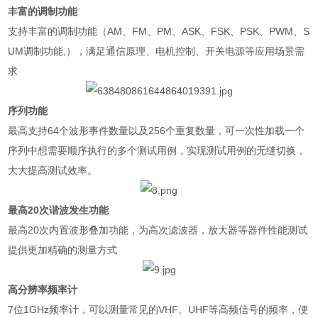
丰富的调制功能
支持丰富的调制功能（
AM
、
FM
、
PM
、
ASK
、
FSK
、
PSK
、
PWM
、
S
UM
调制功能
,
），满足通信原理、电机控制、开关电源等应用场景需
求
序列功能
最高支持
64
个波形事件数量以及
256
个重复数量，可一次性加载一个
序列中想需要顺序执行的多个测试用例，实现测试用例的无缝切换，
大大提高测试效率。
最高
20
次谐波发生功能
最高
20
次内置波形叠加功能，为高次滤波器，放大器等器件性能测试
提供更加精确的测量方式
高分辨率频率计
7
位
1GHz
频率计，可以测量常见的
VHF
、
UHF
等高频信号的频率，便