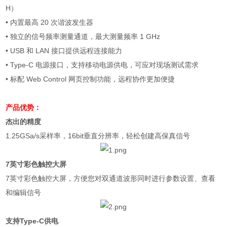
H
）
•
内置最高
20
次谐波发生器
•
独立的信号频率测量通道，最大测量频率
1 GHz
• USB
和
LAN
接口提供远程连接能力
• Type-C
电源接口，支持移动电源供电，可应对现场测试需求
•
标配
Web Control
网页控制功能，远程协作更加便捷
产品优势：
杰出的精度
1.25GSa/s
采样率，
16bit
垂直分辨率，轻松创建高保真信号
7
英寸彩色触控大屏
7
英寸彩色触控大屏，方便您对双通道波形同时进行参数设置、查看
和编辑信号
支持
Type-C
供电