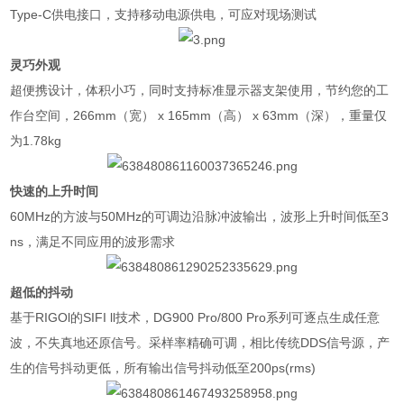
Type-C
供电接口，支持移动电源供电，可应对现场测试
灵巧外观
超便携设计，体积小巧，同时支持标准显示器支架使用，节约您的工
作台空间，
266mm
（宽）
x 165mm
（高）
x 63mm
（深），重量仅
为
1.78kg
快速的上升时间
60MHz
的方波与
50MHz
的可调边沿脉冲波输出，波形上升时间低至
3
ns
，满足不同应用的波形需求
超低的抖动
基于RIGOl的SIFI ll技术，DG900 Pro/800 Pro系列可逐点生成任意
波，不失真地还原信号。采样率精确可调，相比传统DDS信号源，产
生的信号抖动更低，所有输出信号抖动低至200ps(rms)