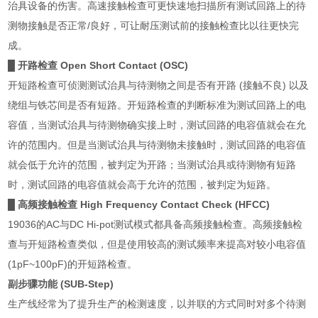
治具设备的伤害。高速接触检查可更快速地扫描所有测试回路上的待
测物接触是否正常
/
良好，可让耐压测试前的接触检查比以往更快完
成。
█ 开路检查
Open Short Contact (OSC)
开短路检查可侦测测试治具与待测物之间是否有开路
(
接触不良
)
以及
绕组与铁芯间是否有短路。开短路检查的判断标准为测试回路上的电
容值，当测试治具与待测物确实接上时，测试回路的电容值就会在允
许的范围内。但是当测试治具与待测物未接触时，测试回路的电容值
就会低于允许的范围，被判定为开路；当测试治具或待测物有短路
时，测试回路的电容值就会高于允许的范围，被判定为短路。
█ 高频接触检查
High Frequency Contact Check (HFCC)
19036
的
AC
与
DC Hi-pot
测试模式都具备高频接触检查。高频接触检
查与开短路检查类似，但是使用较高的测试频率来提高对较小电容值
(1pF~100pF)
的开短路检查。
副步骤功能
(SUB-Step)
生产线经常为了提升生产的检测速度，以并联的方式同时对多个待测