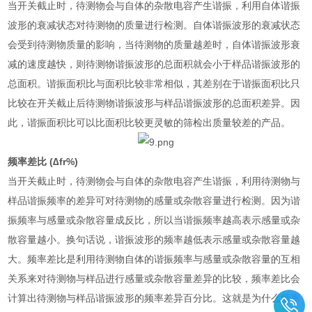
当开关截止时，待测物会与自体的杂散电容产生谐振，利用自体谐振
波形的衰减状态对待测物的质量进行检测。自体谐振波形的衰减状态
会受到待测物质量的影响，当待测物的质量越差时，自体谐振波形衰
减的速度越快，则待测物谐振波形的总面积就会小于样品谐振波形的
总面积。谐振面积比与面积比较非常相似，其差别在于谐振面积比只
比较在开关截止后待测物谐振波形与样品谐振波形的总面积差异。因
此，谐振面积比可以比面积比较更灵敏的筛检出质量较差的产品。
频率差比
(
∆
fr%)
当开关截止时，待测物会与自体的杂散电容产生谐振，利用待测物与
样品谐振频率的差异可对待测物的感量或杂散容量进行检测。因为谐
振频率与感量或杂散容量成反比，所以当谐振频率越高表示感量或杂
散容量越小。换句话说，谐振波形的频率越低表示感量或杂散容量越
大。频率差比是利用待测物自体的谐振频率与感量或杂散容量的互相
关系来对待测物与样品进行感量或杂散容量差异的比较，频率差比会
计算出待测物与样品谐振波形的频率差异百分比。这就是为什么频率