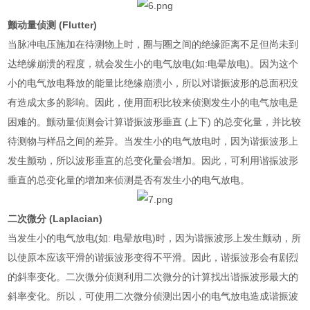
颤动量侦测
(Flutter)
当脉冲电压施加在待测物上时，圈与圈之间的绝缘距离不足但尚未到
达绝缘崩溃的程度，就会发生小的电气放电
(
如
:
电晕放电
)
。因为这个
小的电气放电释放的能量比绝缘崩溃小，所以对谐振波形的总面积没
有造成太多的影响。因此，使用面积比较来侦测发生小的电气放电是
困难的。颤动量侦测会计算谐振波形垂直
(
上下
)
的总变化量，并比较
待测物与样品之间的差异。当发生小的电气放电时，因为谐振波形上
发生颤动，所以波形垂直的总变化量会增加。因此，可利用谐振波形
垂直的总变化量的增加来侦测是否有发生小的电气放电。
二次微分
(Laplacian)
当发生小的电气放电
(
如
:
电晕放电
)
时，因为谐振波形上发生颤动，所
以使原本应该平滑的谐振波形变得不平滑。因此，谐振波形会有剧烈
的斜率变化。二次微分侦测利用二次微分的计算找出谐振波形最大的
斜率变化。所以，可使用二次微分侦测出因小的电气放电造成谐振波