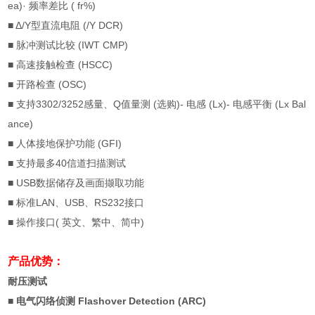
ea)·
频率差比
( fr%)
■ Δ/Y
型直流电阻
(/Y DCR)
■
脉冲测试比较
(IWT CMP)
■
高速接触检查
(HSCC)
■
开路检查
(OSC)
■
支持
3302/3252
感量、
Q
值量测
(
选购
)-
电感
(Lx)-
电感平衡
(Lx Bal
ance)
■
人体接地保护功能
(GFI)
■
支持最多
40
信道扫描测试
■ USB
数据储存及画面撷取功能
■
标准
LAN
、
USB
、
RS232
接口
■
操作接口
(
英文、繁中、简中
)
产品优势：
耐压测试
■ 电气闪络侦测
Flashover Detection (ARC)