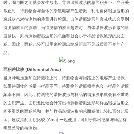
时，圈与圈之间就会发生放电，导致谐振波形的总面积变小。当开关
截止时，待测物会与自体的杂散电容产生谐振，利用自体谐振波形的
衰减状态对待测物的质量进行检测。自体谐振波形的衰减状态会受到
待测物质量的影响，当待测物的质量越差时，自体谐振波形衰减的速
度越快，则待测物谐振波形的总面积就会小于样品谐振波形的总面
积。因此，面积比较可以用来检测出绝缘距离不足或质量不良的产
品。
面积差比较
(Differential Area)
当脉冲电压施加在待测物上时，待测物会与回路上的电容产生谐振。
如果待测物的感量与样品不同，待测物的谐振频率也会与样品的谐振
频率不同。因此，待测物的谐振波形与样品的谐振波形就会有不重迭
的面积产生。面积差比较会计算出待测物谐振波形与样品谐振波形之
间不重迭的面积总和，并与样品谐振波形的总面积做比较以百分比显
示。建议搭配面积比较
(Area)
一起使用，可用于筛出感量与样品有
明显差异的待测物。