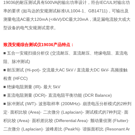
19036
的耐压测试具有
500VA
的输出功率设计，符合
IEC/UL
对输出功
率的要求
(
如马达的安规测试标准
UL1004-1
、
GB14711)
，可输出及
测量电流
AC
最大
120mA (<4kV)/DC
最大
20mA
，满足漏电流较大或大
型设备的电气安规测试需求。
致茂安规综合测试仪
19036产品特点：
■ 五合一安规扫描分析仪
(
交流耐压、直流耐压、绝缘电阻、直流电
阻、脉冲测试
)
■
耐压测试
(Hi-pot)-
交流最大
AC 5kV /
直流最大
DC 6kV-
高频接触
检查
(HFCC)
■
绝缘电阻测量
(IR)-
最大
5kV
■
直流电阻测量
(DCR)-
直流电阻平衡功能
(DCR Balance)
■
脉冲测试
(IWT)-
波形取样率
(200MHz)-
崩溃电压分析模式的
2
种判
定
·
面积比较
(Area)·
二次微分
(Laplacian)-
测试模式的
7
种判定
·
面
积比较
(Area)·
面积差比较
(Differential Area)·
颤动量侦测
(Flutter)·
二次微分
(Laplacian)·
波峰差比
(Peak%)·
谐振面积比
(Resonant Ar