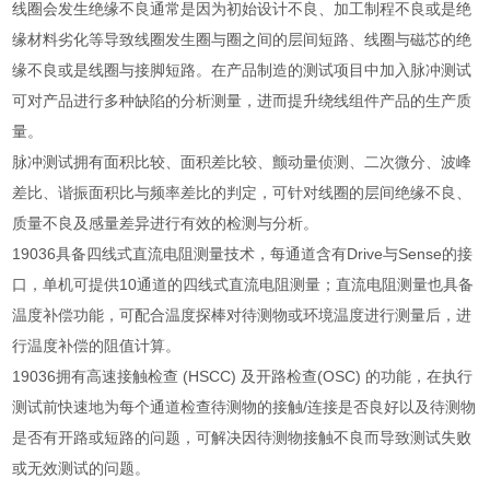
线圈会发生绝缘不良通常是因为初始设计不良、加工制程不良或是绝
缘材料劣化等导致线圈发生圈与圈之间的层间短路、线圈与磁芯的绝
缘不良或是线圈与接脚短路。在产品制造的测试项目中加入脉冲测试
可对产品进行多种缺陷的分析测量，进而提升绕线组件产品的生产质
量。
脉冲测试拥有面积比较、面积差比较、颤动量侦测、二次微分、波峰
差比、谐振面积比与频率差比的判定，可针对线圈的层间绝缘不良、
质量不良及感量差异进行有效的检测与分析。
19036
具备四线式直流电阻测量技术，每通道含有
Drive
与
Sense
的接
口，单机可提供
10
通道的四线式直流电阻测量；直流电阻测量也具备
温度补偿功能，可配合温度探棒对待测物或环境温度进行测量后，进
行温度补偿的阻值计算。
19036
拥有高速接触检查
(HSCC)
及开路检查
(OSC)
的功能，在执行
测试前快速地为每个通道检查待测物的接触
/
连接是否良好以及待测物
是否有开路或短路的问题，可解决因待测物接触不良而导致测试失败
或无效测试的问题。