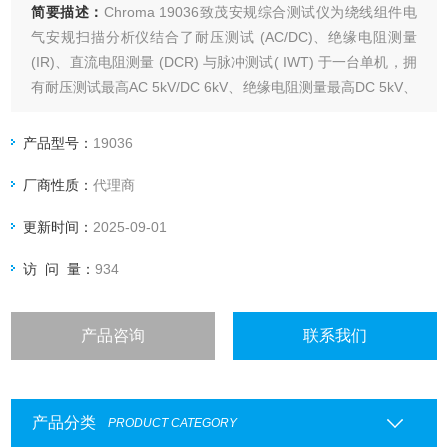
简要描述：
Chroma 19036致茂安规综合测试仪为绕线组件电
气安规扫描分析仪结合了耐压测试 (AC/DC)、绝缘电阻测量
(IR)、直流电阻测量 (DCR) 与脉冲测试( IWT) 于一台单机，拥
有耐压测试最高AC 5kV/DC 6kV、绝缘电阻测量最高DC 5kV、
四线式直流电阻测量范围2mΩ~2MΩ与脉冲测试最高DC 6kV，
且拥有10通道可执行一次多个待测物的扫描测试。
产品型号：
19036
厂商性质：
代理商
更新时间：
2025-09-01
访 问 量：
934
产品咨询
联系我们
产品分类
PRODUCT CATEGORY