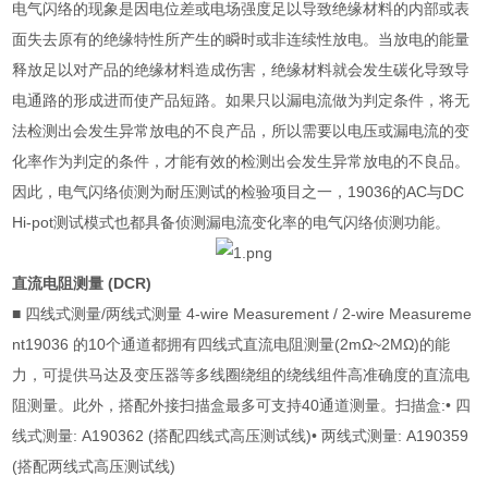
电气闪络的现象是因电位差或电场强度足以导致绝缘材料的内部或表
面失去原有的绝缘特性所产生的瞬时或非连续性放电。当放电的能量
释放足以对产品的绝缘材料造成伤害，绝缘材料就会发生碳化导致导
电通路的形成进而使产品短路。如果只以漏电流做为判定条件，将无
法检测出会发生异常放电的不良产品，所以需要以电压或漏电流的变
化率作为判定的条件，才能有效的检测出会发生异常放电的不良品。
因此，电气闪络侦测为耐压测试的检验项目之一，
19036
的
AC
与
DC
Hi-pot
测试模式也都具备侦测漏电流变化率的电气闪络侦测功能。
直流电阻测量
(DCR)
■
四线式测量
/
两线式测量
4-wire Measurement / 2-wire Measureme
nt19036
的
10
个通道都拥有四线式直流电阻测量
(2mΩ~2MΩ)
的能
力，可提供马达及变压器等多线圈绕组的绕线组件高准确度的直流电
阻测量。此外，搭配外接扫描盒最多可支持
40
通道测量。扫描盒
:•
四
线式测量
: A190362 (
搭配四线式高压测试线
)•
两线式测量
: A190359
(
搭配两线式高压测试线
)