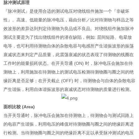
脉冲测试原理
『脉冲测试』是使用合适的测试电压对绕线组件施加一个『非破坏
性』、高速、低能量的脉冲电压，藉由分析／比对待测物与样品之等
效波形的差异达到判定待测物为良品或不良品。对绕线组件施加脉冲
测试主要是为了找出绕线组件的潜在缺陷，例如
:
层间短路、电晕放
电等，也可利用待测物自体的杂散电容与电感所产生谐振波形的振荡
衰减状态来判定产品质量，此震荡衰减的状态表现了待测物的线圈在
工作时的能量损耗状态。在开关导通
(ON)
时，脉冲电压会施加在待
测物上，利用施加在待测物上的测试电压检测待测物圈与圈之间的绝
缘距离是否足够；在开关截止
(OFF)
时，待测物会与自体的杂散电容
产生谐振，利用自体谐振波形的衰减状态对待测物的质量进行检测。
面积比较
(Area)
当开关导通时，脉冲电压会施加在待测物上，待测物会与测试回路上
的电容产生谐振，利用电压的峰值对待测物圈与圈之间的绝缘距离进
行检测。当待测物圈与圈之间的绝缘距离不足以承受脉冲测试的电压