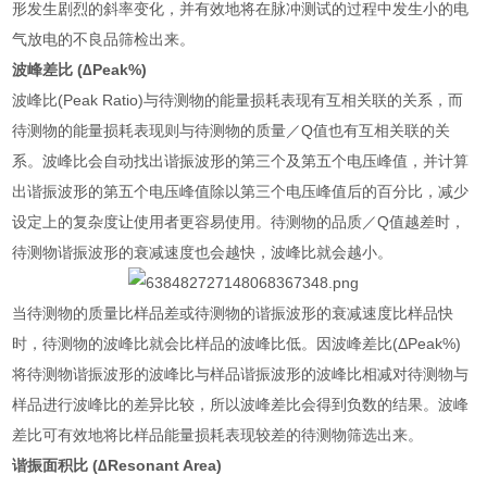
形发生剧烈的斜率变化，并有效地将在脉冲测试的过程中发生小的电
气放电的不良品筛检出来。
波峰差比
(
∆
Peak%)
波峰比
(Peak Ratio)
与待测物的能量损耗表现有互相关联的关系，而
待测物的能量损耗表现则与待测物的质量／
Q
值也有互相关联的关
系。波峰比会自动找出谐振波形的第三个及第五个电压峰值，并计算
出谐振波形的第五个电压峰值除以第三个电压峰值后的百分比，减少
设定上的复杂度让使用者更容易使用。待测物的品质／
Q
值越差时，
待测物谐振波形的衰减速度也会越快，波峰比就会越小。
当待测物的质量比样品差或待测物的谐振波形的衰减速度比样品快
时，待测物的波峰比就会比样品的波峰比低。因波峰差比
(ΔPeak%)
将待测物谐振波形的波峰比与样品谐振波形的波峰比相减对待测物与
样品进行波峰比的差异比较，所以波峰差比会得到负数的结果。波峰
差比可有效地将比样品能量损耗表现较差的待测物筛选出来。
谐振面积比
(
∆
Resonant Area)