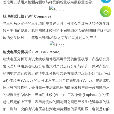
差比可以被用来检测待测物与样品的感量或杂散容量差异。
脉冲测试比较
(IWT Compare)
当三相马达定子的三个绕组差异过大时，可能会导致马达转子发生旋
转不平衡的现象。脉冲测试比较可将不同绕组
/
相位的线圈进行脉冲测
试的交叉比对，并筛选出绕组
/
相位之间互相差异过大的产品。
崩溃电压分析模式
(IWT BDV Mode)
崩溃电压分析可测试出绕线组件最高可承受的耐压极限，产品研究开
发人员可利用崩溃电压分析模式对产品进行分析与研究，并对产品较
弱的地方进行改善。崩溃电压分析模式是将测试电压从起始电压
(Vst
art)
依步序
(Vstep)
的百分比逐步上升至结束电压
(Vend)
。在测试电
压上升的过程中，会将每一步测试电压的谐振波形与前一步测试电压
的谐振波形做比较。当面积比较
(Area)
、二次微分
(Laplacian)
的值
超过设定的上下限，表示待测物的圈与圈之间已经发生绝缘异常的现
象，则前一次的测试电压会被判定为待测物的最高耐压，也就是它的