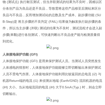
物
(
测试点
)
执行耐压测试，但当并联测试的结果为不良时，因难以区
分各别产品为良品还是不良品，导致需将这些产品移至后测站来区分
良品与不良品，反而增加测试站的总数及生产成本。副步骤功能
(SU
B-Step)
是 将主步骤的不良判定
(FAIL)
结果做为触发执行副步骤的条
件，所以当主步骤
(
并联
)
测试的结果为不良时，测试流程才会进入副
步骤
(
单颗
)
进行各别测试，可快速判断出不良品使产能与检测质量得
到优化。
人体接地保护功能
(GFI)
人体接地保护功能
(GFI)
是用来保护测试人员。当测试人员突然发生
人体感电的情形时，人体接地保护功能能够立即切断输出来保护测试
人员不受电气伤害。人体接地保护功能利用比较返回的总电流
(i2)
与
机器
Return
端的电流
(i1)
来侦测从地端
(Earth/GND)
流回机器的电流
(iH)
大小。当从地端流回的电流
(iH)
大于
0.5mA (Typ.)
时，则会立即
切断输出。