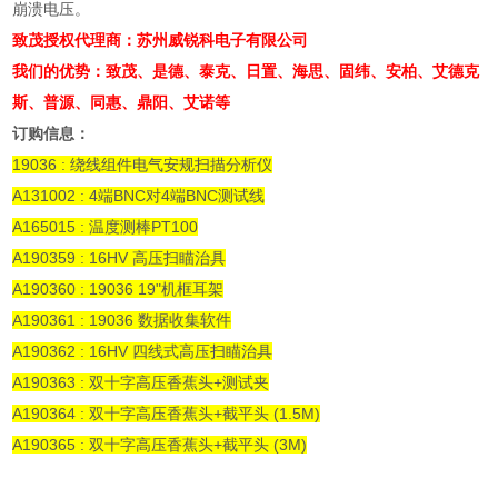
崩溃电压。
致茂授权代理商：苏州威锐科电子有限公司
我们的优势：致茂、是德、泰克、日置、海思、固纬、安柏、艾德克
斯、普源、同惠、鼎阳、艾诺等
订购信息：
19036 : 绕线组件电气安规扫描分析仪
A131002 : 4端BNC对4端BNC测试线
A165015 : 温度测棒PT100
A190359 : 16HV 高压扫瞄治具
A190360 : 19036 19"机框耳架
A190361 : 19036 数据收集软件
A190362 : 16HV 四线式高压扫瞄治具
A190363 : 双十字高压香蕉头+测试夹
A190364 : 双十字高压香蕉头+截平头 (1.5M)
A190365 : 双十字高压香蕉头+截平头 (3M)