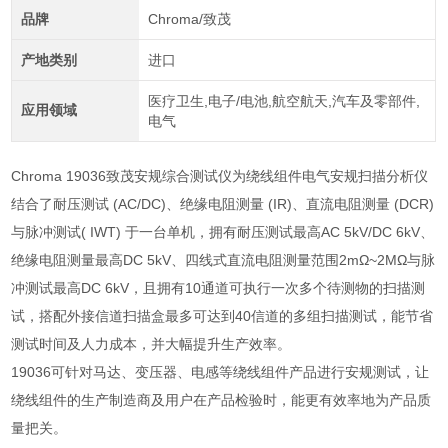
品牌
Chroma/致茂
产地类别
进口
医疗卫生,电子/电池,航空航天,汽车及零部件,
应用领域
电气
Chroma 19036致茂安规综合测试仪
为绕线组件电气安规扫描分析仪
结合了耐压测试
(AC/DC)
、绝缘电阻测量
(IR)
、直流电阻测量
(DCR)
与脉冲测试
( IWT)
于一台单机，拥有耐压测试最高
AC 5kV/DC 6kV
、
绝缘电阻测量最高
DC 5kV
、四线式直流电阻测量范围
2mΩ~2MΩ
与脉
冲测试最高
DC 6kV
，且拥有
10
通道可执行一次多个待测物的扫描测
试，搭配外接信道扫描盒最多可达到
40
信道的多组扫描测试，能节省
测试时间及人力成本，并大幅提升生产效率。
19036
可针对马达、变压器、电感等绕线组件产品进行安规测试，让
绕线组件的生产制造商及用户在产品检验时，能更有效率地为产品质
量把关。