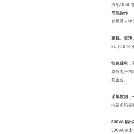
搭配
1959
简易操作
直觉且人性
更轻、更薄
2U (8.9
公
快速放电，
华仪电子自
其重要。
采集数据，
内建条码界
500VA
输出
500VA
输出