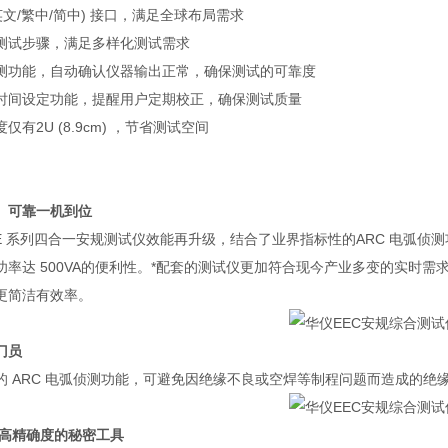
英文
/
繁中
/
简中
)
接口，满足全球布局需求
测试步骤，满足多样化测试需求
测功能，自动确认仪器输出正常，确保测试的可靠度
时间设定功能，提醒用户定期校正，确保测试质量
度仅有
2U (8.9cm)
，节省测试空间
：
、可靠一机到位
E
系列四合一安规测试仪效能再升级，结合了业界指标性的
ARC
电弧侦测
功率达
500VA
的便利性。*配套的测试仪更加符合现今产业多变的实时需
更简洁有效率。
门员
的
ARC
电弧侦测功能，可避免因绝缘不良或空焊等制程问题而造成的绝
高精确度的秘密工具