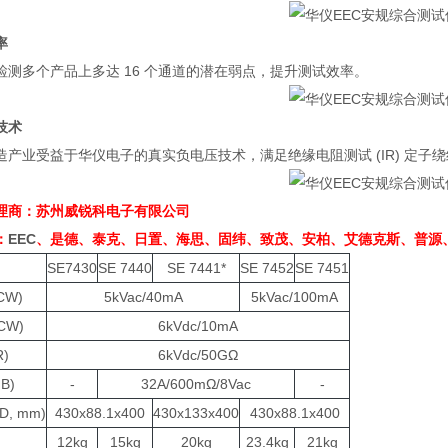
率
检测多个产品上多达
16
个通道的潜在弱点，提升测试效率。
技术
造产业受益于华仪电子的真实负电压技术，满足绝缘电阻测试
(IR)
定子绕
理商：苏州威锐科电子有限公司
：
EEC
、是德、泰克、日置、海思、固纬、致茂、安柏、艾德克斯、普源
SE7430
SE 7440
SE 7441*
SE 7452
SE 7451
CW)
5kVac/40mA
5kVac/100mA
CW)
6kVdc/10mA
R)
6kVdc/50G
Ω
B)
-
32A/600m
Ω
/8Vac
-
D, mm)
430x88.1x400
430x133x400
430x88.1x400
12kg
15kg
20kg
23.4kg
21kg