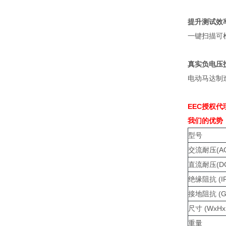
提升测试效
一键扫描可
真实负电压
电动马达制
EEC
授权代
我们的优势
型号
交流耐压
(A
直流耐压
(D
绝缘阻抗
(I
接地阻抗
(G
尺寸
(WxHx
重量