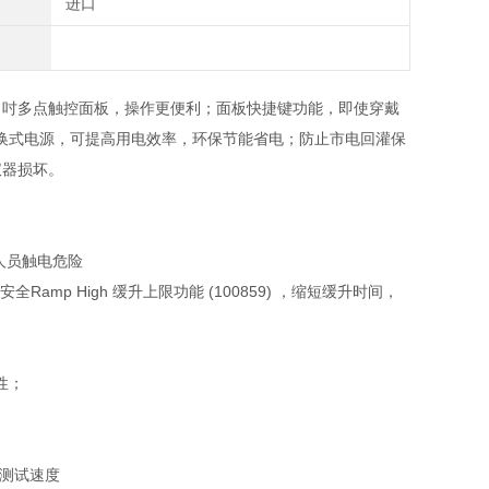
进口
4.3 吋多点触控面板，操作更便利；面板快捷键功能，即使穿戴
换式电源，可提高用电效率，环保节能省电；防止市电回灌保
仪器损坏。
人员触电危险
安全
Ramp High
缓升上限功能
(100859)
，缩短缓升时间，
性；
测试速度