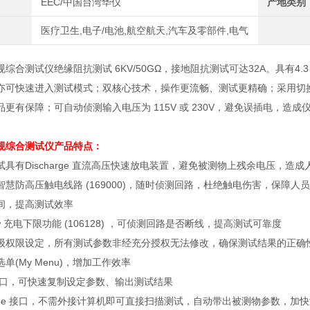
EEC/中国台湾华仪
产地类别
医疗卫生,电子/电池,航空航天,汽车及零部件,电气
规综合测试仪绝缘阻抗测试 6KV/50GΩ，接地阻抗测试可达32A。具有
亦可快速进入测试模式；双核心技术，操作更流畅、测试更精确；采用切
更有保障；可自动侦测输入电压为 115V 或 230V，避免误插电，造成
安规综合测试仪
产品特点：
试具有
Discharge
直流高压快速放电装置，避免被测物上残余电压，造成
智慧防高压触电线路
(169000)
，随时侦测回路，杜绝触电伤害，保障人员
间，提高测试效率
w
充电下限功能
(106128)
，可侦测回路是否断线，提高测试可靠度
级权限设定，所有测试参数非经充分授权无法修改，确保测试结果的正确
选单
(My Menu)
，增加工作效率
口，可快速复制设定参数、输出测试结果
de
接口，不需外接计算机即可直接扫描测试，自动带出被测物参数，加快