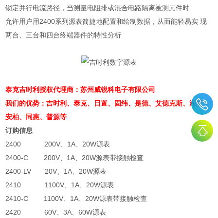
锁定并行电流路径，当测量电阻排或混合电路隔离被测元件时
允许用户用
2400
系列源表简捷地配置和绘制数据，从而能轻易实 现
两台、三台和四台终端器件的特性分析
泰克吉时利授权代理商：苏州威锐科电子有限公司
我们的优势：吉时利、泰克、日置、固纬、是德、
艾德克斯、
海思、
安柏、同惠、普源等
订购信息
2400
200V
、
1A
、
20W
源表
2400-C
200V
、
1A
、
20W
源表带接触检查
2400-LV
20V
、
1A
、
20W
源表
2410
1100V
、
1A
、
20W
源表
2410-C
1100V
、
1A
、
20W
源表带接触检查
2420
60V
、
3A
、
60W
源表