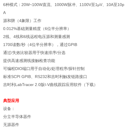
6
种模式：
20W~100W
直流、
1000W
脉冲、
1100V
至
1
μ
V
、
10A
至
10p
A
源和阱（
4
象限）工作
0.012%
基础测量精度（
6
位半分辨率）
2
线、
4
线和
6
线远程电压源和测量感测
1700
读数
/
秒（
4
位半分辨率），通过
GPIB
通过
/
失效比较器用于快速排序
/
分选
提供高速感测线接触检查功能
可编程
DIO
端口用于自动化
/
处理程序
/
探针控制
标准
SCPI GPIB
、
RS232
和吉时利触发链路接口
吉时利
LabTracer 2.0
版
I-V
曲线跟踪应用软件（下载）
典型应用
设备：
分立半导体器件
无源器件