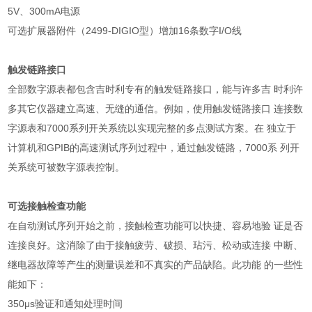
5V
、
300mA
电源
可选扩展器附件（
2499-DIGIO
型）增加
16
条数字
I/O
线
触发链路接口
全部数字源表都包含吉时利专有的触发链路接口，能与许多吉 时利许
多其它仪器建立高速、无缝的通信。例如，使用触发链路接口 连接数
字源表和
7000
系列开关系统以实现完整的多点测试方案。在 独立于
计算机和
GPIB
的高速测试序列过程中，通过触发链路，
7000
系 列开
关系统可被数字源表控制。
可选接触检查功能
在自动测试序列开始之前，接触检查功能可以快捷、容易地验 证是否
连接良好。这消除了由于接触疲劳、破损、玷污、松动或连接 中断、
继电器故障等产生的测量误差和不真实的产品缺陷。此功能 的一些性
能如下：
350
μ
s
验证和通知处理时间