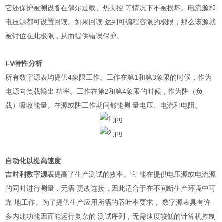
它还保护被测设备在偶尔过载、热失控 等情况下不被损坏。电流源和
电压源都可设置回读。如果回读 达到可编程容限的极限，那么该源就
被钳位在此极限，从而提供错误保护。
I-V
特性分析
所有数字源表均提供
4
象限工作。工作在第
1
和第
3
象限的时候，作为
电源向负载输出 功率。工作在第
2
和第
4
象限的时候，作为阱（负
载）吸收能量。在源或阱工作期间都能测 量电压、电流和电阻。
自动化以提高速度
吉时利数字源表
提高了生产测试的效率。它 能在提供电压源或电流源
的同时进行测量，无需 更改连接，因此适合于在不间断生产环境中可
靠 地工作。为了提供生产应用所需的吞吐率要求， 数字源表具有许
多内建功能因而能运行复杂的 测试序列，无需速度较低的计算机控制