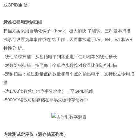
或
GPIB
通 信。
标准扫描和定制扫描
扫描方案采用自动化钩子（
hook
）极大加快 了测试。三种基本扫描
波形可设置为单事件或连 续工作，因而非常适于
I/V
、
I/R
、
V/L
和
V/R
特性分 析。
-
线性阶梯扫描：从起始电平到终止电平使用相等的线性步长
-
对数阶梯扫描：按照每十个单位步数按对数量比例进行扫描
-
定制扫描：通过测量点的数量和每个点的输出电平，支持设立专用扫
描
-
达
1700
读数
/
秒（
4
位半分辨率），至
GPIB
总线
-5000
个读数可以存储在非易失缓冲存储器中
内建测试定序仪（源存储器列表）