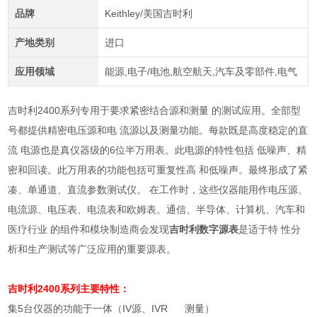
品牌
Keithley/美国吉时利
产地类别
进口
应用领域
能源,电子/电池,航空航天,汽车及零部件,电气
吉时利2400系列专用于要求紧密结合源和测量 的测试应用。全部型
号都提供精密电压源和电 流源以及测量功能。每款既是高度稳定的直
流 电源也是真仪器级的
6
位半万用表。此电源的特性包括 低噪声、精
密和回读。此万用表的功能包括可重复性高 和低噪声。最终形成了紧
凑、单通道、直流参数测试仪。 在工作时，这些仪器能用作电压源、
电流源、电压表、电流表和欧姆表。通信、半导体、计算机、汽车和
医疗行业 的组件和模块制造商会发现
吉时利数字源表
是适于特 性分
析和生产测试等广泛应用的重要源表。
吉时利2400系列主要特性：
集
5
台仪器的功能于一体（
IV
源、
IVR
测量）