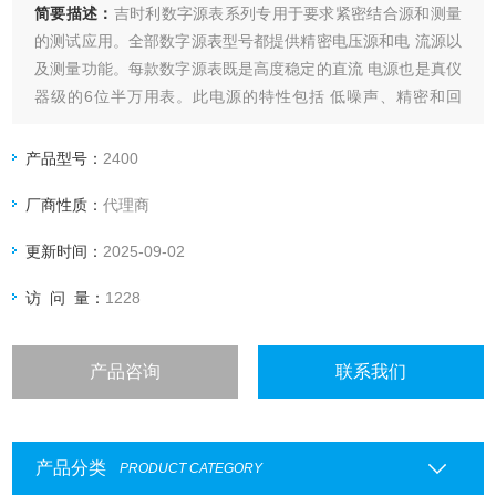
简要描述：
吉时利数字源表系列专用于要求紧密结合源和测量
的测试应用。全部数字源表型号都提供精密电压源和电 流源以
及测量功能。每款数字源表既是高度稳定的直流 电源也是真仪
器级的6位半万用表。此电源的特性包括 低噪声、精密和回
读。此万用表的功能包括可重复性高 和低噪声。最终形成了紧
凑、单通道、直流参数测试仪。
产品型号：
2400
厂商性质：
代理商
更新时间：
2025-09-02
访 问 量：
1228
产品咨询
联系我们
产品分类
PRODUCT CATEGORY