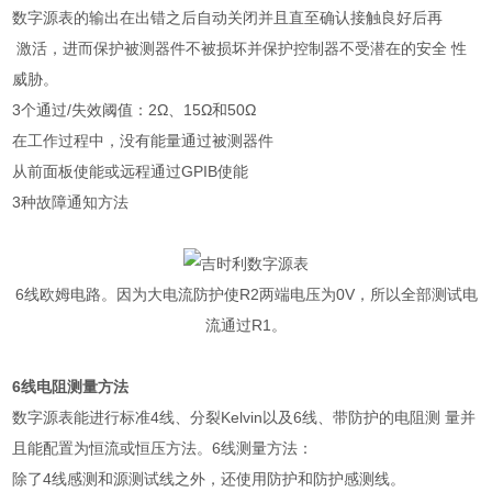
数字源表的输出在出错之后自动关闭并且直至确认接触良好后再
激活，进而保护被测器件不被损坏并保护控制器不受潜在的安全 性
威胁。
3
个通过
/
失效阈值：
2
Ω、
15
Ω和
50
Ω
在工作过程中，没有能量通过被测器件
从前面板使能或远程通过
GPIB
使能
3
种故障通知方法
6
线欧姆电路。因为大电流防护使
R2
两端电压为
0V
，所以全部测试电
流通过
R1
。
6
线电阻测量方法
数字源表能进行标准
4
线、分裂
Kelvin
以及
6
线、带防护的电阻测 量并
且能配置为恒流或恒压方法。
6
线测量方法：
除了
4
线感测和源测试线之外，还使用防护和防护感测线。