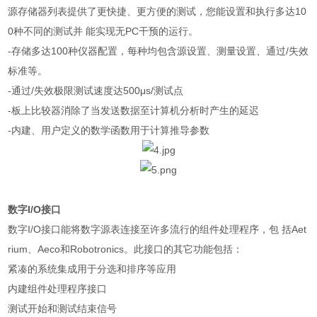
源存储器列表提供了更快捷、更方便的测试，您能设置和执行多达
10
0
种不同的测试并 能实现无
PC
干预的运行。
-
存储多达
100
种仪器配置，每种均包含源设置、测量设置、通过
/
失效
标准等。
-
通过
/
失效极限测试速度达
500
μ
s/
测试点
-
板上比较器消除了当发送数据至计算机分析时产生的延迟
-
内建、用户定义的数学函数用于计算推导参数
数字
I/O
接口
数字
I/O
接口能将数字源表连接至许多流行的组件处理程序，包 括
Aet
rium
、
Aeco
和
Robotronics
。此接口的其它功能包括：
紧凑的系统集成用于分选和排序等应用
内建组件处理程序接口
测试开始和测试结束信号