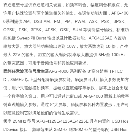
双通道型号提供双通道相关设置，如频率耦合、幅度耦合和跟踪，允
许用户快速设置与两个通道相关的输出。在调制功能方面，AFG-400
0系列提供 AM、DSB-AM、FM、PM、PWM、ASK、PSK、BPSK、
OPSK、FSK、3FSK、4FSK、OSK、SUM 等调制信号输出。标准功
能包括 Sweep 和 Burst 输出以及计数器功能。AFG4125AE 内置功
率放大器。放大器的功率输出达到 10W，放大系数达到 10 倍，产生
最大 22V 的输出。独立的输入/输出功率放大器提供 5Hz至 100kHz
的带宽范围，可用于音频信号和其他应用要求。
固纬任意波形信号发生器
AFG-4000 系列配备 8"高分辨率 TFTLC
D，35MHz 以上型号配备触摸屏功能。触摸屏可以让输入参数更加方
便，用户只需触摸如频率、振幅或直流偏移等参数，屏幕上就会出现
一个数字输入窗口。用户可以通过此窗口或 AFG-4000 面板上的数字
键直观地输入参数。通过 8"大屏幕、触摸屏和各种内置波形，用户可
以随意控制它以满足他们的信号生成需求。
频率 25MHz 型号:AFG-4125E/4125AE/4225E 具有内置的 USB Hos
t/Device 接口，频率范围从 35MHz 到250MHz的型号标配 USB Hos