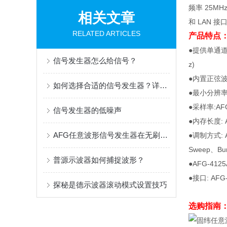
频率 25MHz
相关文章
和 LAN 接
RELATED ARTICLES
产品特点
●提供单通道或双
信号发生器怎么给信号？
z)
●内置正弦
如何选择合适的信号发生器？详解波形与脉冲发生器的核心区别
●最小分辨率:
●采样率:AFG-
信号发生器的低噪声
●内存长度: AF
AFG任意波形信号发生器在无刷电机调速器设计中的应用
●调制方式: 
Sweep、B
普源示波器如何捕捉波形？
●AFG-4
●接口: AFG
探秘是德示波器滚动模式设置技巧
选购指南