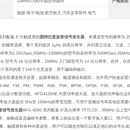
GWINSTEK/中国台湾固纬
产地类别
能源,电子/电池,航空航天,汽车及零部件,电气
：
0 系列配备 8"大触摸屏的
固纬任意波形信号发生器
。单通道型号的频率为 25MH
MHz 的频率选择。整个系列提供 1μHz 的高分辨率，并内置正弦波、方
样率为1.25GSa/s;35MHz~100MHz的型号的采样率为 500MSa/s;2
MHz 型号为 16 位分辨率，25MHz 入门级型号为 14 位分辨率。此外，在
。整个系列内置了146个任意波形，用于编辑和输出。
提供双通道相关设置，如频率耦合、幅度耦合和跟踪，允许用户快速设置与两
B-AM、FM、PM、PWM、ASK、PSK、BPSK、OPSK、FSK、3FSK
t 输出以及计数器功能。AFG4125AE 内置功率放大器。放大器的功率输出达
率放大器提供 5Hz至 100kHz的带宽范围，可用于音频信号和其他应用要
形信号发生器
AFG-4000 系列配备 8"高分辨率 TFTLCD，35M
率、振幅或直流偏移等参数，屏幕上就会出现一个数字输入窗口。用户可以通过
大屏幕、触摸屏和各种内置波形，用户可以随意控制它以满足他们的信号生成