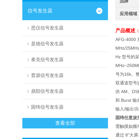
品牌
信号发生器
应用领域
思仪信号发生器
产品概述
AFG-400
是德信号发生器
MHz/25
Hz 型号的采
泰克信号发生器
MHz~250
号为16k
普源信号发生器
双通道型号
鼎阳信号发生器
供 AM、DS
和 Burs
固纬信号发生器
输入/输出功
固纬任意波
查看全部
需触摸如频
通过 8"