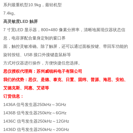
系列最重机型10.9kg，最轻机型
7.4kg。
高灵敏度LED 触屏
7 寸宽LED 显示器，800×480 像素分辨率，清晰地展现仪器状态信
息，电容屏配合量身定制的窗口界
面，触控灵敏准确。除了触屏，还可以通过面板按键、带回车功能的
旋转按钮、USB 接口外接键盘鼠标等
方式对仪器进行操作，方便快捷任您选择。
思仪授权代理商：苏州威锐科电子有限公司
我们的优势：思仪、是德、泰克、日置、固纬、
普源、
海思、安柏、
艾德克斯、同惠、艾诺等
订货信息：
1436A 信号发生器250kHz～3GHz
1436B 信号发生器250kHz～6GHz
1436C 信号发生器250kHz～12GHz
1436D 信号发生器250kHz～20GHz