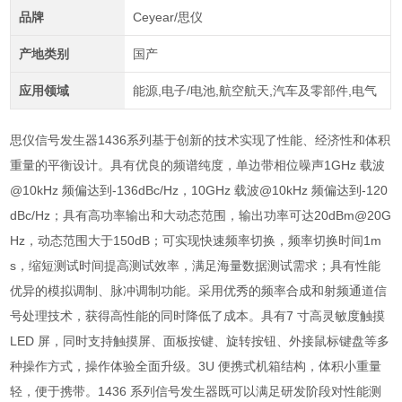
品牌
Ceyear/思仪
产地类别
国产
应用领域
能源,电子/电池,航空航天,汽车及零部件,电气
思仪信号发生器1436系列基于创新的技术实现了性能、经济性和体积
重量的平衡设计。具有优良的频谱纯度，单边带相位噪声1GHz 载波
@10kHz 频偏达到-136dBc/Hz，10GHz 载波@10kHz 频偏达到-120
dBc/Hz；具有高功率输出和大动态范围，输出功率可达20dBm@20G
Hz，动态范围大于150dB；可实现快速频率切换，频率切换时间1m
s，缩短测试时间提高测试效率，满足海量数据测试需求；具有性能
优异的模拟调制、脉冲调制功能。采用优秀的频率合成和射频通道信
号处理技术，获得高性能的同时降低了成本。具有7 寸高灵敏度触摸
LED 屏，同时支持触摸屏、面板按键、旋转按钮、外接鼠标键盘等多
种操作方式，操作体验全面升级。3U 便携式机箱结构，体积小重量
轻，便于携带。1436 系列信号发生器既可以满足研发阶段对性能测