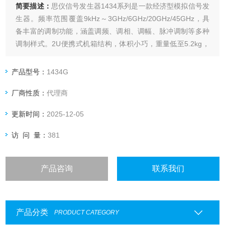
简要描述：
思仪信号发生器1434系列是一款经济型模拟信号发
生器。频率范围覆盖9kHz～3GHz/6GHz/20GHz/45GHz，具
备丰富的调制功能，涵盖调频、调相、调幅、脉冲调制等多种
调制样式。2U便携式机箱结构，体积小巧，重量低至5.2kg，
便于携带。在紧凑的空间内实现优异的性能，可满足通信、工
业电子、高校等多领域测试需求。
产品型号：
1434G
厂商性质：
代理商
更新时间：
2025-12-05
访 问 量：
381
产品咨询
联系我们
产品分类
PRODUCT CATEGORY