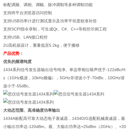
标配调频、调相、调幅、脉冲调制等多种调制功能
支持跨平台浏览器访问控制
支持USB功率计进行测试显示及功率平坦度校准补偿
支持SCPI指令录制，可生成Qt、C#、C++等程控示例工程
支持USB、LAN接口程控
2U高机箱设计，重量低至5.2kg，便于搬移
产品优势：
优良的频谱纯度
1434系列信号发生器输出信号纯净。单边带相位噪声优于-122dBc/H
z（1GHz载波，10kHz频偏），5GHz非谐波小于-70dBc，10GHz谐
波小于-55dBc。
大动态范围、高准确度功率输出
1434A标配高可靠大动态电子衰减器，1434D/G选配机械衰减器，最
小输出功率达-120dBm。最、大输出功率达+25dBm（2GHz）、+20