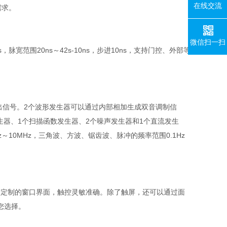
在线交流
需求。
微信扫一扫
脉宽范围20ns～42s-10ns，步进10ns，支持门控、外部等
输出信号。2个波形发生器可以通过内部相加生成双音调制信
发生器、1个扫描函数发生器、2个噪声发生器和1个直流发生
10MHz，三角波、方波、锯齿波、脉冲的频率范围0.1Hz
量身定制的窗口界面，触控灵敏准确。除了触屏，还可以通过面
您选择。