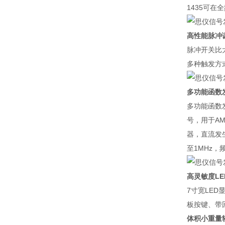
1435可在
高性能脉冲
脉冲开关比大
多种触发方
多功能函数
多功能函数
号，用于A
器，直流发
至1MHz，
高灵敏度LE
7寸宽LE
板按键、带
体积小重量