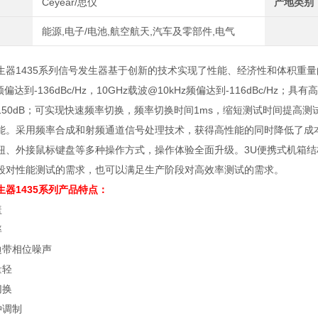
Ceyear/思仪
产地类别
能源,电子/电池,航空航天,汽车及零部件,电气
生器1435系列信号发生器基于创新的技术实现了性能、经济性和体积重量
频偏达到-136dBc/Hz，10GHz载波@10kHz频偏达到-116dBc/H
150dB；可实现快速频率切换，频率切换时间1ms，缩短测试时间提高
能。采用频率合成和射频通道信号处理技术，获得高性能的同时降低了成本
钮、外接鼠标键盘等多种操作方式，操作体验全面升级。3U便携式机箱结
段对性能测试的需求，也可以满足生产阶段对高效率测试的需求。
器1435系列
产品特点：
盖
率
边带相位噪声
量轻
切换
冲调制