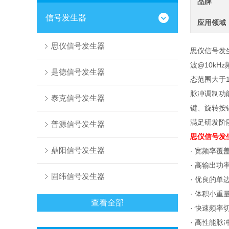
品牌
信号发生器
应用领域
思仪信号发生器
思仪信号发
波@10kHz
是德信号发生器
态范围大于
脉冲调制功
泰克信号发生器
键、旋转按
满足研发阶
普源信号发生器
思仪信号发生
鼎阳信号发生器
· 宽频率覆
· 高输出功
固纬信号发生器
· 优良的单
· 体积小重
查看全部
· 快速频率
· 高性能脉