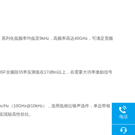
/40GHz，系列化低频率均低至9kHz，高频率高达40GHz，可满足宽频
1435F全频段功率实测值在17dBm以上，在需要大功率激励信号
/Hz（10GHz@10kHz），选用低相位噪声选件，单边带相
档，实现较高性价比。
电话