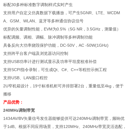
标配30多种标准数字调制样式实时产生
支持用户自定义仿真数据下载播放，可产生5GNR、LTE、WCDM
A、GSM、WLAN、蓝牙等多种通信协议信号
优异的矢量调制性能，EVM为0.5%（5G NR，3.5GHz，测量值）
标配调频、调相、调幅、脉冲调制等多种调制功能
具备反向大功率烧毁保护功能，DC-50V，AC -50W(1GHz)
支持跨平台客户端及浏览器访问控制
支持USB功率计进行测试显示及功率平坦度校准补偿
支持SCPI指令录制，可生成Qt、C#、C++等程控示例工程
支持USB、LAN接口程控
2U窄机箱设计，19寸标准机柜可并排部署2台，重量低至4kg，便于
搬移
产品优势：
240MHz调制带宽
1434AV/BV矢量信号发生器能够提供可达240MHz调制带宽，频响优
于1dB。根据不同应用场景，支持120MHz、240MHz带宽灵活选配，