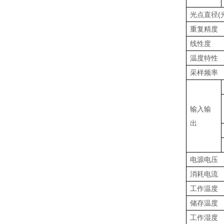
光点直径
(
重复精度
线性度
温度特性
采样频率
输入输
出
电源电压
消耗电流
工作温度
储存温度
工作湿度