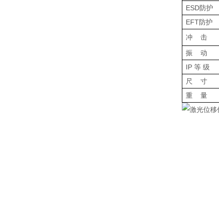
ESD
防护
EFT
防护
冲
击
振
动
IP
等
级
尺
寸
重
量