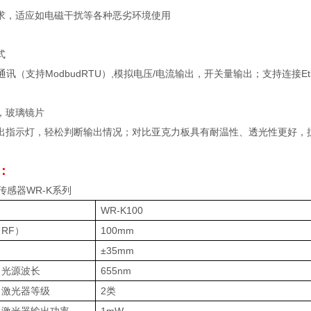
求，适应如电磁干扰等各种恶劣环境使用
式
5通讯（支持ModbudRTU）,模拟电压/电流输出，开关量输出；支持连接Et
，玻璃镜片
出指示灯，轻松判断输出情况；对比亚克力板具有耐温性、透光性更好，
：
WR-K100
（
RF
）
100mm
±35mm
光源波长
655nm
激光器等级
2
类