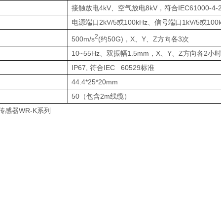
接触放电
4kV
、空气放电
8kV
，符合
IEC61000-4-
电源端口
2kV/5
或
100kHz
、信号端口
1kV/5
或
100
2
500m/s
(
约
50G)
，
X
、
Y
、
Z
方向各
3
次
10~55Hz
、双振幅
1.5mm
，
X
、
Y
、
Z
方向各
2
小
IP67,
符合
IEC 60529
标准
44.4*25*20mm
50
（包含
2m
线缆）