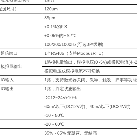
激光器输出功率
1mW
光斑尺寸
)
120μm
35μm
±0.1%
的
F.S.
±0.05%
的
F.S./℃
100/200/1000Hz(
可选
3
种级别
)
通信端口
1
个
RS485
（支持
ModbusRTU
）
1
路模拟量输出，模拟电压
(0~5V)
或模拟电流
(4~
模拟量输出
模拟电压或模拟电流不可切换
IO
输入
1
路，支持激光器关闭、教导、触发、归零等功能
IO
输出
1
路，判定状态输出
DC12~24V±10%
60mA
以下
(DC12V
时
)
、
40mA
以下
(DC24V
时
)
-10
～
50℃
-20
～
60℃
35%
～
85%
无凝露、无结霜