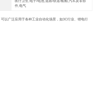
医疗卫生,电子/电池,道路/轨道/船舶,汽车及零部
件,电气
可以广泛应用于各种工业自动化场景，如3C行业、锂电行