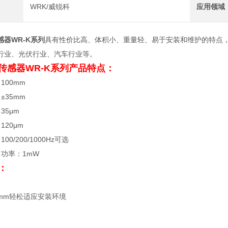
WRK/威锐科
应用领域
感器
WR-K系列
具有性价比高、体积小、重量轻、易于安装和维护的特点，
行业、光伏行业、汽车行业等。
传感器
WR-K系列
产品特点：
100mm
±35mm
35μm
120μm
00/200/1000Hz可选
出功率：1mW
：
*22mm轻松适应安装环境