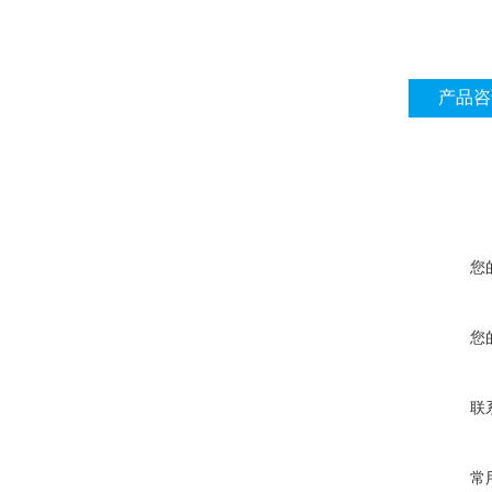
产品咨
您
您
联
常