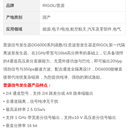
品牌
RIGOL/普源
产地类别
国产
应用领域
能源,电子/电池,航空航天,汽车及零部件,电气
普源信号发生器DG6000系列函数/任意波形发生器是RIGOL新一代隔
离波形发生器。在1GHz带宽与16bit高分辨率的基础上，它具备强悍
的4通道高压差分直驱能力。无需外接功放与巴伦，即可输出20Vpp
强劲信号与350ps极速方波。配合通道全隔离设计，DG6000能够直
接替代传统复杂链路，为您提供纯净、强劲的测试激励。
普源信号发生器
产品特点：
• 2/4 通道型号，支持 2/4 路差分或 4/8 路单端输出
• 全通道隔离，信号纯净无干扰
• 最高采样率 2.5 GSa/s
• 支持 1 GHz 带宽差分信号输出，支持±10 V 高压差分信号输出
• 垂直分辨率 16 bit