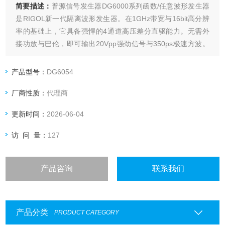
简要描述：
普源信号发生器DG6000系列函数/任意波形发生器
是RIGOL新一代隔离波形发生器。在1GHz带宽与16bit高分辨
率的基础上，它具备强悍的4通道高压差分直驱能力。无需外
接功放与巴伦，即可输出20Vpp强劲信号与350ps极速方波。
配合通道全隔离设计，DG6000能够直接替代传统复杂链路，
为您提供纯净、强劲的测试激励。
产品型号：
DG6054
厂商性质：
代理商
更新时间：
2026-06-04
访 问 量：
127
产品咨询
联系我们
产品分类
PRODUCT CATEGORY