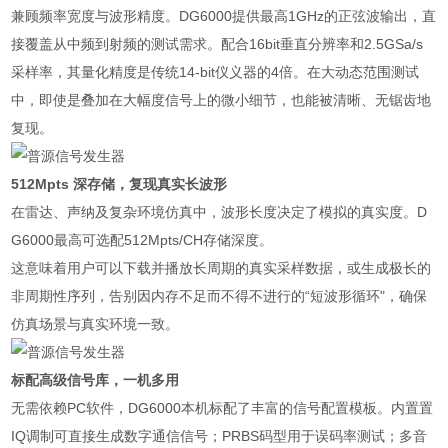
兼顾频率宽度与波形精度。DG6000提供最高1GHz的正弦波输出，直
接覆盖从中频到射频的测试需求。配合16bit垂直分辨率和2.5GSa/s
采样率，其量化精度是传统14-bit仪义器的4倍。在大动态范围测试
中，即使是叠加在大幅度信号上的微小细节，也能被清晰、无锯齿地
复现。
512Mpts 深存储，复现真实长波形
在雷达、声纳及复杂环境仿真中，波形长度决定了模拟的真实度。D
G6000最高可选配512Mpts/CH存储深度。
这意味着用户可以下载并播放长周期的真实采样数据，或生成极长的
非周期性序列，告别因内存不足而不得不进行的“短波形循环"，确保
仿真场景与真实环境一致。
标配高级信号库，一机多用
无需依赖PC软件，DG6000本机标配了丰富的信号配置模板。内置置
IQ调制可直接生成数字通信信号；PRBS码型用于误码率测试；多音