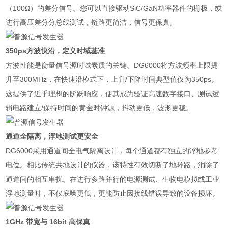
（100Ω）的差分信号。您可以直接驱动SiC/GaN功率器件的栅极，或
进行高压差分分总线测试，链路更简洁，信号更保真。
350ps方波快沿，定义时域基准
方波性能是衡量信号源时域素质的关键。DG6000将方波频率上限提
升至300MHz，在快速沿模式下，上升/下降时间典型值仅为350ps。
这提供了近乎理想的阶跃响应，使其成为验证高速数字接口、测试逻
辑电路建立/保持时间的黄金时钟源，抖动更低，波形更稳。
通道全隔离，浮地测试更安全
DG6000采用通道间全电气隔离设计，每个通道都有独立的浮地参考
电位。相比传统共地设计的仪器，该特性有效切断了地环路，消除了
通道间的相互串扰。在进行多路并行的电源测试、生物电模拟或工业
浮地测量时，不仅底噪更低，更能防止因接线错误导致的设备损坏。
1GHz 带宽与 16bit 高保真