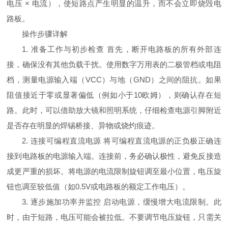
电压 × 电流），使短路点产生明显的温升，而不会立即烧毁电
路板。
操作步骤详解
1. 准备工作与初步检查 首先，断开电路板的所有外部连
接，确保没有其他负载干扰。使用数字万用表的二极管档或电阻
档，测量电源输入端（VCC）与地（GND）之间的阻抗。如果
阻值接近于零或显著偏低（例如小于10欧姆），则确认存在短
路。此时，可以借助放大镜和照明系统，仔细检查电源引脚附近
是否存在明显的焊锡桥接、异物或烧灼痕迹。
2. 连接可编程直流电源 将可编程直流电源的正负极正确连
接到电路板的电源输入端。连接前，务必确认极性，避免反接造
成更严重的损坏。将电源的电流限制旋钮调至最小位置，电压旋
钮也调至较低值（如0.5V或电路板的额定工作电压）。
3. 逐步施加功率并监控 启动电源，缓慢增大电流限制。此
时，由于短路，电压可能会被拉低。不要调节电压旋钮，只需关