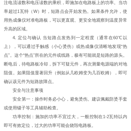
注电流读数和电压读数的乘积，即施加在电路板上的功率。当功
率超过1瓦特（W）时，短路点会开始发热。如果条件允许，使
用热成像仪对准电路板，可以更直观、更安全地观察到温度异常
升高的区域。
4. 定位与确认 当短路点发热到一定程度（通常在60℃以
上），可以通过手触感（小心烫伤）或热成像仪清晰地发现“热
点"。这个“热点"所在的元件或线路，极有可能就是短路的源头。
断电后，待电路板冷却，拆下可疑元件，再次测量电源端的对地
阻值。如果阻值显著回升（例如从几欧姆变为几百欧姆），即可
确认该元件为短路故障点。
安全与注意事项
安全第一：操作时务必小心，避免烫伤。建议佩戴防烫手套
或使用镊子等工具辅助检查。
功率控制：施加的功率不宜过大，一般控制在1-2瓦特以内
即可有效定位，过大的功率可能会烧毁电路板。