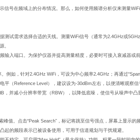
示信号在频域上的分布情况。那么，如何使用频谱分析仪来测量WiF
据测试需求选择合适的天线。测量WiFi信号（通常为2.4GHz或5
源。
的射频输入端口。为保护仪器并提高测量精度，必要时可接入衰减器或
频率。例如，针对2.4GHz WiFi，可设为中心频率2.4GHz；再通过“S
考电平（Reference Level），建议设为-30dBm左右，以便清晰观察
0dB，并减小分辨率带宽（RBW），以降低底噪，使信号从噪声中
动搜索峰值。点击“Peak Search"，标记将跳至信号强点，屏幕上显
况。凸起的频段表示已被设备使用，可用于信道规划与干扰规避。
能不稳定。可启用“Max Hold"（最大保持）功能，积累一段时间