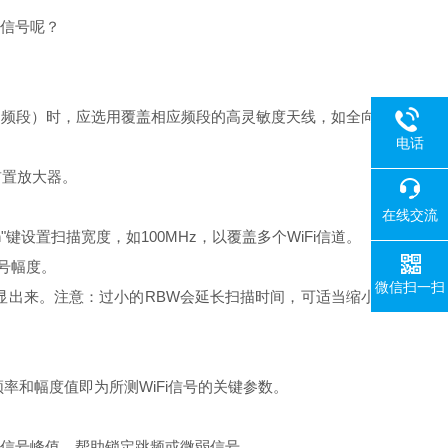
i信号呢？
GHz频段）时，应选用覆盖相应频段的高灵敏度天线，如全向
电话
前置放大器。
在线交流
pan"键设置扫描宽度，如100MHz，以覆盖多个WiFi信道。
信号幅度。
微信扫一扫
凸显出来。注意：过小的RBW会延长扫描时间，可适当缩小
示的频率和幅度值即为所测WiFi信号的关键参数。
内的信号峰值，帮助锁定跳频或微弱信号。