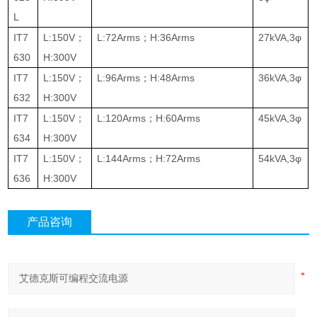
L
IT7
L:150V
；
L:72Arms
；
H:36Arms
27kVA,3φ
630
H:300V
IT7
L:150V
；
L:96Arms
；
H:48Arms
36kVA,3φ
632
H:300V
IT7
L:150V
；
L:120Arms
；
H:60Arms
45kVA,3φ
634
H:300V
IT7
L:150V
；
L:144Arms
；
H:72Arms
54kVA,3φ
636
H:300V
产品咨询