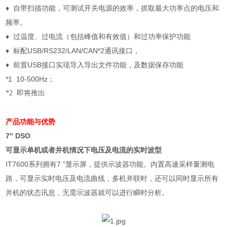
♦
自带扫描功能，可测试开关电源的效率，抓取最大功率点的电压和
频率。
♦
过温度、过电流（包括峰值和有效值）和过功率保护功能
♦
标配
USB/RS232/LAN/CAN*2
通讯接口，
♦
前置
USB
接口实现导入导出文件功能，及数据保存功能
*1 10-500Hz
；
*2
即将推出
产品功能与优势
7" DSO
可显示单机或者并机情况下电压及电流的实时波型
IT7600
系列拥有
7 "
显示屏，提供示波器功能。内置高速采样量测电
路，可显示实时电压及电流曲线，多机并联时，还可以同时显示所有
并机的状态讯息，无需示波器就可以进行瞬时分析。