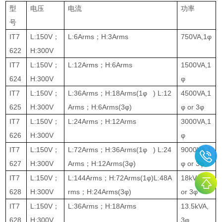
型
电压
电流
功率
号
IT7
L:150V
；
L:6Arms
；
H:3Arms
750VA,1φ
622
H:300V
IT7
L:150V
；
L:12Arms
；
H:6Arms
1500VA,1
624
H:300V
φ
IT7
L:150V
；
L:36Arms
；
H:18Arms(1φ ) L:12
4500VA,1
625
H:300V
Arms
；
H:6Arms(3φ)
φ or 3φ
IT7
L:150V
；
L:24Arms
；
H:12Arms
3000VA,1
626
H:300V
φ
IT7
L:150V
；
L:72Arms
；
H:36Arms(1φ ) L:24
9000VA,1
627
H:300V
Arms
；
H:12Arms(3φ)
φ or 3φ
IT7
L:150V
；
L:144Arms
；
H:72Arms(1φ)L:48A
18kVA,1φ
628
H:300V
rms
；
H:24Arms(3φ)
or 3φ
IT7
L:150V
；
L:36Arms
；
H:18Arms
13.5kVA,
628
H:300V
3φ