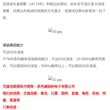
流谐波失真因数（
U/I THD
）和相位的测试。此外还可进行多次谐波
测量，结果以列表或柱状图的方式显示，使测试结果分析更加一目了
然。
谐波模拟能力
可达
50
次谐波
IT7600
系列拥有谐波模拟能力，可达
50
次谐波。
10-500Hz
频率范围
内，可以模拟
50
次谐波；
500Hz
频率以上，可以模拟
20
次谐波。
艾德克斯授权代理商：苏州威锐科电子有限公司
我们的优势：艾德克斯、泰克、日置、固纬、是德、海思、安柏、同
惠、普源等
订购信息：