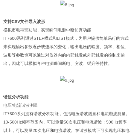
支持
CSV
文件导入波形
模拟市电再现功能，实现瞬间电源中断仿真功能
IT7600
系列通过
STEP
模式和
LIST
模式，为用户提供简单易行的方式
来实现输出参数逐步或连续的变化，输出电压的幅度、频率、相位、
波形等参数也可以通过对仪器内的内部触发或外部触发的控制来输
出，因此可以模拟各种电源瞬间断电、突波、缓升等特性。
谐波分析功能
电压
/
电流谐波测量
IT7600
系列拥有谐波分析功能，包括电压谐波测量和电流谐波测量。
10-500Hz
频率范围内，可以测量
50
次电压和电流谐波；
500Hz
频率
以上，可以测量
20
次电压和电流谐波。在谐波模式下可实现电压和电