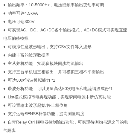
♦
输出频率：
10-5000Hz
，电压或频率输出变动率可调
♦
功率可达
4.5kVA
♦
电压可达
300V
♦
可实现
AC
、
DC
、
AC+DC
各个输出模式，
AC+DC
模式可实现直流
电压偏移模拟
♦
可模拟任意波形输出，支持
CSV
文件导入波形
♦
内建丰富的波形数据库
♦
主从并机功能，实现多模块同步均流输出
♦
支持三台单机组三相输出，并可模拟三相不平衡输出
♦
可达
50
次谐波模拟能力
*1
♦
谐波分析功能，可以测量高达
50
次电压和电流谐波成份
*1
♦
List
模式模拟市电再现功能，实现瞬间电源中断仿真功能
♦
可设置输出波形起始
/
停止相位角
♦
支持远端
SENSE
补偿功能，提高测量精度
♦
自带
Relay Ctrl
继电器控制输出功能，可实现待测物与源之间的电
气隔离