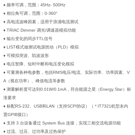
♦
频率可调，范围：
45Hz- 500Hz
♦
相位角可调，范围：
0-360
°
♦
高电流波峰因素，适用于浪涌电流测试
♦
TRIAC Dimmer
调光
/
调速器模拟功能
♦
输出变化的同步
TTL
信号
♦
LIST
模式做测试电源扰动（
PLD
）模拟
♦
可模拟突波、陷波波形
♦
电压暂降、短时中断和电压变化模拟
♦
可量测各种电参数，包括
RMS
电压
/
电流、实际功率、功率因素、
V
A
（视在功率）、峰值电流等参数
♦
测量解析度可达到
0.01W/0.1mA
，符合能源之星（
Energy Star
）标
淮要求
♦
标配
RS-232
、
USB
和
LAN
（支持
SCPI
协议）（
* IT7321
机型未内
置
GPIB
接口）
♦
支持
3
台设备通过
System Bus
连接，实现三相交流电源功能
♦
过流、过压、过功率及过热保护