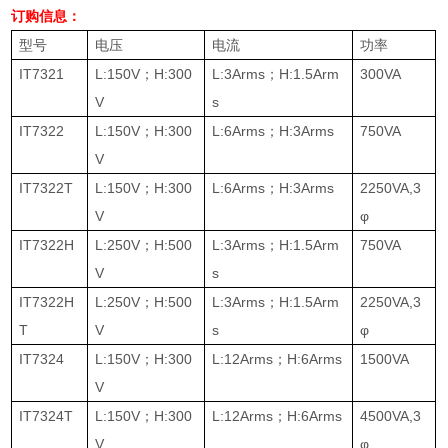
订购信息：
型号
电压
电流
功率
IT7321
L:150V
；
H:300
L:3Arms
；
H:1.5Arm
300VA
V
s
IT7322
L:150V
；
H:300
L:6Arms
；
H:3Arms
750VA
V
IT7322T
L:150V
；
H:300
L:6Arms
；
H:3Arms
2250VA,3
V
φ
IT7322H
L:250V
；
H:500
L:3Arms
；
H:1.5Arm
750VA
V
s
IT7322H
L:250V
；
H:500
L:3Arms
；
H:1.5Arm
2250VA,3
T
V
s
φ
IT7324
L:150V
；
H:300
L:12Arms
；
H:6Arms
1500VA
V
IT7324T
L:150V
；
H:300
L:12Arms
；
H:6Arms
4500VA,3
V
φ