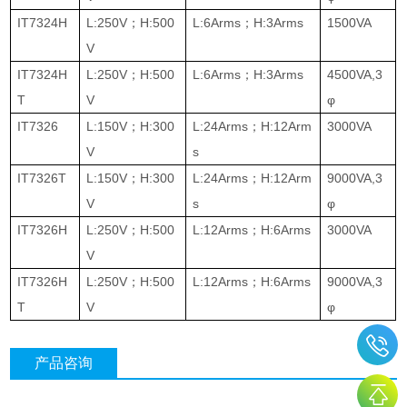
IT7324H
L:250V
；
H:500
L:6Arms
；
H:3Arms
1500VA
V
IT7324H
L:250V
；
H:500
L:6Arms
；
H:3Arms
4500VA,3
T
V
φ
IT7326
L:150V
；
H:300
L:24Arms
；
H:12Arm
3000VA
V
s
IT7326T
L:150V
；
H:300
L:24Arms
；
H:12Arm
9000VA,3
V
s
φ
IT7326H
L:250V
；
H:500
L:12Arms
；
H:6Arms
3000VA
V
IT7326H
L:250V
；
H:500
L:12Arms
；
H:6Arms
9000VA,3
T
V
φ
产品咨询