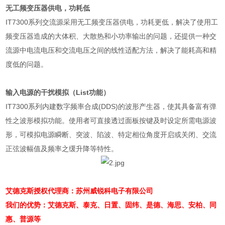
无工频变压器供电，功耗低
IT7300
系列交流源采用无工频变压器供电，功耗更低，解决了使用工
频变压器造成的大体积、大散热和小功率输出的问题，还提供一种交
流源中电流电压和交流电压之间的线性适配方法，解决了能耗高和精
度低的问题。
输入电源的干扰模拟（
List
功能）
IT7300
系列内建数字频率合成
(DDS)
的波形产生器，使其具备富有弹
性之波形模拟功能。使用者可直接透过面板按键及时设定所需电源波
形，可模拟电源瞬断、突波、陷波、特定相位角度开启或关闭、交流
正弦波幅值及频率之缓升降等特性。
艾德克斯授权代理商：苏州威锐科电子有限公司
我们的优势：艾德克斯、泰克、日置、固纬、是德、海思、安柏、同
惠、普源等