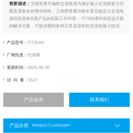
简要描述：
艾德克斯可编程交流电源为满足输入交流电更大范
围及更复杂的变动特性，工程师需要功能丰富且稳定之交流电
源供应器来仿真产品的实际工作环境， IT7300系列就是这方面
的解决方案，可提供模拟多种正常及异常的交流电输入情况，
并量测待测物的重要电性能参数。这些功能特点让IT7300系列
可应用于电子电机产业、照明、研发质检单位的规格验证到实
产品型号：
IT7324H
验室测试使用，以及工厂生产在线测试。
厂商性质：
代理商
更新时间：
2025-08-30
访 问 量：
1617
产品咨询
联系我们
产品分类
PRODUCT CATEGORY