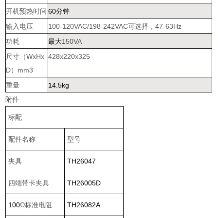
开机预热时间
60
分钟
输入电压
100-120VAC/198-242VAC
可选择，
47-63Hz
功耗
最大
150VA
尺寸（
WxHx
428x220x325
D
）
mm
3
重量
14.5kg
附件
标配
配件名称
型号
夹具
TH26047
四端带卡夹具
TH26005D
100
Ω标准电阻
TH26082A