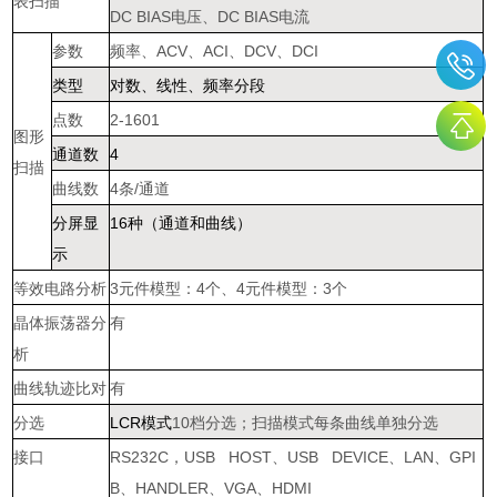
表扫描
DC BIAS
电压、
DC BIAS
电流
参数
频率、
ACV
、
ACI
、
DCV
、
DCI
类型
对数、线性、频率分段
点数
2-1601
图形
通道数
4
扫描
曲线数
4
条
/
通道
分屏显
16
种（通道和曲线）
示
等效电路分析
3
元件模型：
4
个、
4
元件模型：
3
个
晶体振荡器分
有
析
曲线轨迹比对
有
分选
LCR
模式
10
档分选；扫描模式每条曲线单独分选
接口
RS232C
，
USB HOST
、
USB DEVICE
、
LAN
、
GPI
B
、
HANDLER
、
VGA
、
HDMI