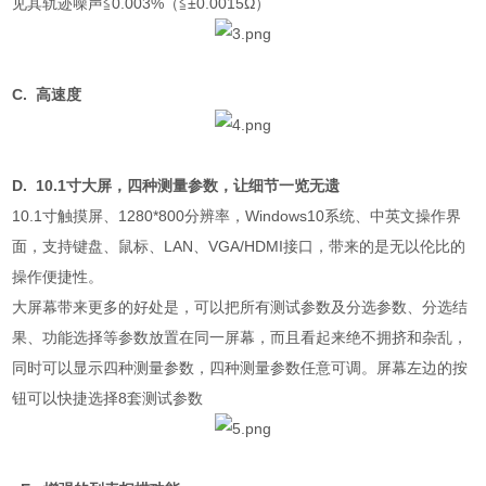
见其轨迹噪声≦
0.003%
（≦±
0.0015
Ω）
C.
高速度
D.
10.1
寸大屏，四种测量参数，让细节一览无遗
10.1
寸触摸屏、
1280*800
分辨率，
Windows10
系统、中英文操作界
面，支持键盘、鼠标、
LAN
、
VGA/HDMI
接口，带来的是无以伦比的
操作便捷性。
大屏幕带来更多的好处是，可以把所有测试参数及分选参数、分选结
果、功能选择等参数放置在同一屏幕，而且看起来绝不拥挤和杂乱，
同时可以显示四种测量参数，四种测量参数任意可调。屏幕左边的按
钮可以快捷选择
8
套测试参数