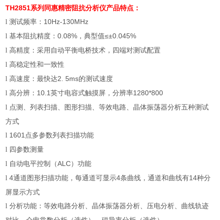
TH2851系列同惠精密阻抗分析仪产品特点：
测试频率：
10Hz-130MHz
l
基本阻抗精度：
0.08%
，典型值
≤±0.045%
l
高精度：采用自动平衡电桥技术，四端对测试配置
l
高稳定性和一致性
l
高速度：最快达
2. 5ms
的测试速度
l
高分辨：
10.1
英寸电容式触摸屏，分辨率
1280*800
l
点测、列表扫描、图形扫描、等效电路、晶体振荡器分析五种测试
l
方式
1601
点多参数列表扫描功能
l
四参数测量
l
自动电平控制（
ALC
）功能
l
4
通道图形扫描功能，每通道可显示
4
条曲线，通道和曲线有
14
种分
l
屏显示方式
分析功能：等效电路分析、晶体振荡器分析、压电分析、曲线轨迹
l
对比、介电常数分析（选件）、磁导率分析（选件）