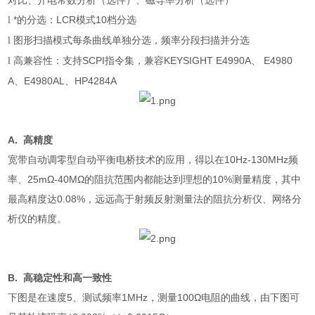
*的分选：
LCR
模式
10
档分选
l
图形扫描模式每条曲线单独分选，频率分段扫描并分选
l
高兼容性：支持
SCPI
指令集，兼容
KEYSIGHT E4990A
、
E4980
l
A
、
E4980AL
、
HP4284A
A.
高精度
宽带自动调零型自动平衡电桥技术的应用，得以在
10Hz-130MHz
频
率、
25m
Ω
-40M
Ω的阻抗范围内都能达到理想的
10%
测
量精度，其中
最高精度达
0.08%
，远远高于射频反射测量法的阻抗分析仪、网络分
析仪的精度。
B.
高稳定性和高一致性
下图是在速度
5
、测试频率
1MHz
，测量
100
Ω电阻的曲线，由下图可