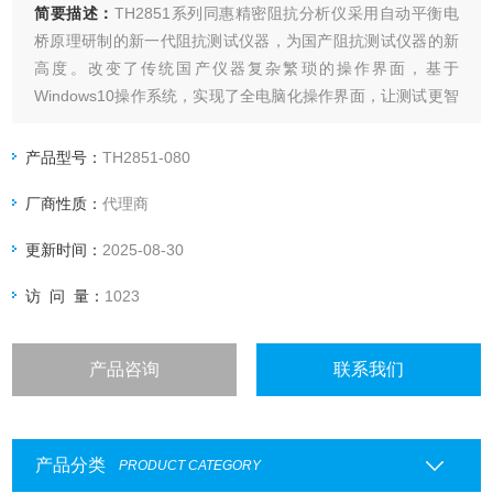
简要描述：
TH2851系列同惠精密阻抗分析仪采用自动平衡电
桥原理研制的新一代阻抗测试仪器，为国产阻抗测试仪器的新
高度。改变了传统国产仪器复杂繁琐的操作界面，基于
Windows10操作系统，实现了全电脑化操作界面，让测试更智
能、更简便。解决了国外同类仪器只能分析、无法单独测试的
缺陷；中英文操作界面也解决了国外仪器仅有英文界面的尴
产品型号：
TH2851-080
尬；采用单测和分析两种界面，让测试更简单。
厂商性质：
代理商
更新时间：
2025-08-30
访 问 量：
1023
产品咨询
联系我们
产品分类
PRODUCT CATEGORY