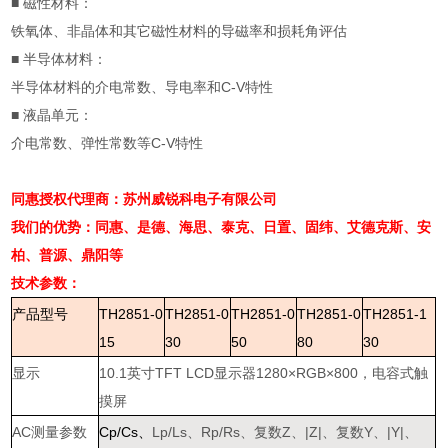
■
磁性材料：
铁氧体、非晶体和其它磁性材料的导磁率和损耗角评估
■
半导体材料：
半导体材料的介电常数、导电率和
C-V
特性
■
液晶单元：
介电常数、弹性常数等
C-V
特性
同惠授权代理商：苏州威锐科电子有限公司
我们的优势：同惠、是德、海思、泰克、日置、固纬、艾德克斯、安
柏、普源、鼎阳等
技术参数：
产品型号
TH2851-0
TH2851-0
TH2851-0
TH2851-0
TH2851-1
15
30
50
80
30
显示
10.1
英寸
TFT LCD
显示器
1280
×
RGB
×
800
，电容式触
摸屏
AC
测量参数
Cp/Cs
、
Lp/Ls
、
Rp/Rs
、复数
Z
、
|Z|
、复数
Y
、
|Y|
、