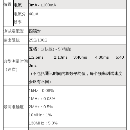
偏置
电流
0mA -
±
100mA
电流分
40μA
辨率
测试端配置
四端对
输出阻抗
25Ω/100Ω
五档：
1(
快速
) - 5(
精确
)
1:2.5ms 2:10ms 3:40ms 4:80ms 5:40
典型测量时间
0ms
（速度）
（不包括通讯时间的算数平均值，每个频率测试速度
会略有不同）
1kHz
：
0.08%
1MHz
：
0.08%
最高准确度
2MHz
：
0.5%
10MHz
：
1%
130MHz
：
5.0%