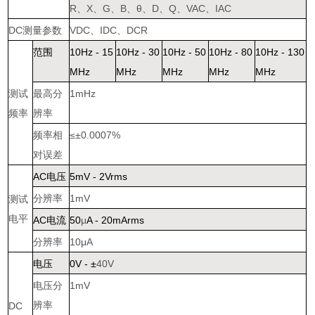
R
、
X
、
G
、
B
、
θ
、
D
、
Q
、
V
AC
、
I
AC
DC
测量参数
V
DC
、
I
DC
、
DCR
范围
10Hz - 15
10Hz - 30
10Hz - 50
10Hz - 80
10Hz - 130
MHz
MHz
MHz
MHz
MHz
测试
最高分
1mHz
频率
辨率
频率相
≤±
0.0007%
对误差
AC
电压
5mV - 2Vrms
分辨率
1mV
测试
电平
AC
电流
50
μ
A - 20mArms
分辨率
10
μ
A
电压
0V -
±
40V
电压分
1mV
辨率
DC