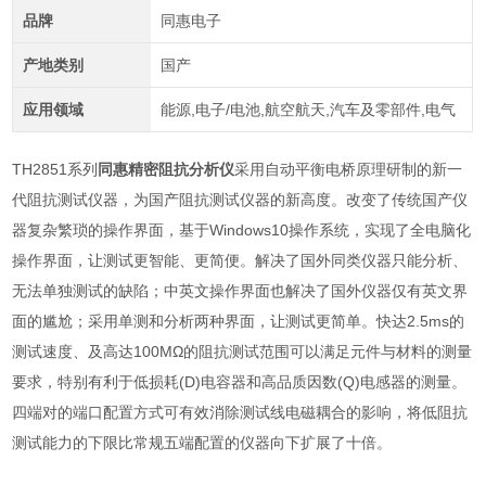
品牌
同惠电子
产地类别
国产
应用领域
能源,电子/电池,航空航天,汽车及零部件,电气
TH2851
系列
同惠精密阻抗分析仪
采用自动平衡电桥原理研制的新一
代阻抗测试仪器，为国产阻抗测试仪器的新高度。改变了传统国产仪
器复杂繁琐的操作界面，基于
Windows10
操作系统，实现了全电脑化
操作界面，让测试更智能、更简便。解决了国外同类仪器只能分析、
无法单独测试的缺陷；中英文操作界面也解决了国外仪器仅有英文界
面的尴尬；采用单测和分析两种界面，让测试更简单。快达
2.5ms
的
测试速度、及高达
100M
Ω的阻抗测试范围可以满足元件与材料的测量
要求，特别有利于低损耗
(D)
电容器和高品质因数
(Q)
电感器的测量。
四端对的端口配置方式可有效消除测试线电磁耦合的影响，将低阻抗
测试能力的下限比常规五端配置的仪器向下扩展了十倍。