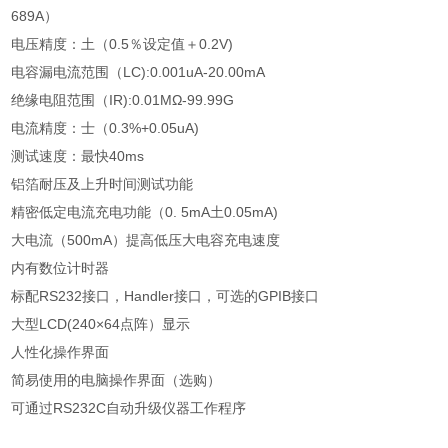
689A
）
电压精度：土（
0.5
％设定值＋
0.2V)
电容漏电流范围（
LC):0.001uA-20.00mA
绝缘电阻范围（
IR):0.01MΩ-99.99G
电流精度：士（
0.3%+0.05uA)
测试速度：最快
40ms
铝箔耐压及上升时间测试功能
精密低定电流充电功能（
0. 5mA
土
0.05mA)
大电流（
500mA
）提高低压大电容充电速度
内有数位计时器
标配
RS232
接口，
Handler
接口，可选的
GPIB
接口
大型
LCD(240×64
点阵）显示
人性化操作界面
简易使用的电脑操作界面（选购）
可通过
RS232C
自动升级仪器工作程序