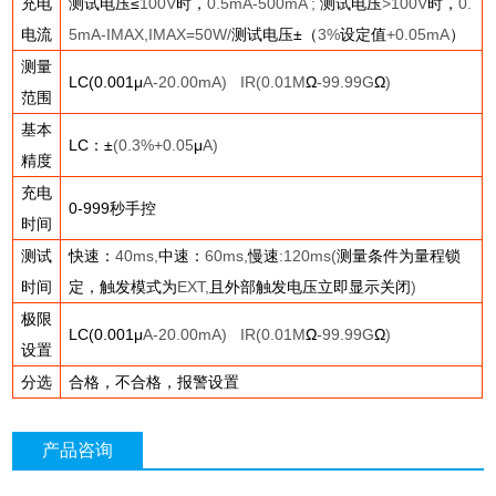
充电
测试电压≤
100V
时，
0.5mA-500mA ;
测试电压
>100V
时，
0.
电流
5mA-IMAX,IMAX=50W/
测试电压±（
3%
设定值
+0.05mA
）
测量
LC(0.001
μ
A-20.00mA) IR(0.01M
Ω
-99.99G
Ω
)
范围
基本
LC
：±
(0.3%+0.05
μ
A)
精度
充电
0-999
秒手控
时间
测试
快速：
40ms,
中速：
60ms,
慢速
:120ms(
测量条件为量程锁
时间
定，触发模式为
EXT,
且外部触发电压立即显示关闭
)
极限
LC(0.001
μ
A-20.00mA) IR(0.01M
Ω
-99.99G
Ω
)
设置
分选
合格，不合格，报警设置
产品咨询