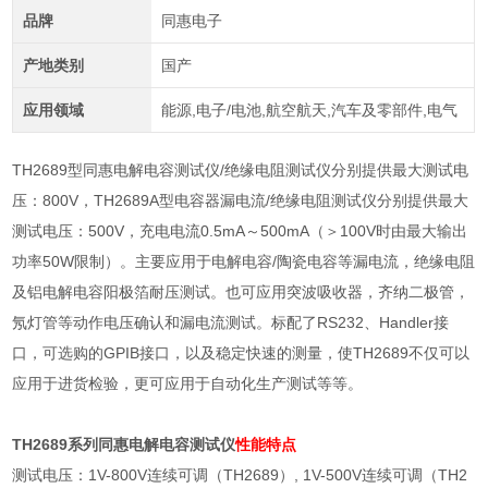
品牌
同惠电子
产地类别
国产
应用领域
能源,电子/电池,航空航天,汽车及零部件,电气
TH2689
型同惠电解电容测试仪
/
绝缘电阻测试仪分别提供最大测试电
压：
800V
，
TH2689A
型电容器漏电流
/
绝缘电阻测试仪分别提供最大
测试电压：
500V
，充电电流
0.5mA
～
500mA
（＞
100V
时由最大输出
功率
50W
限制）。主要应用于电解电容
/
陶瓷电容等漏电流，绝缘电阻
及铝电解电容阳极箔耐压测试。也可应用突波吸收器，齐纳二极管，
氖灯管等动作电压确认和漏电流测试。标配了
RS232
、
Handler
接
口，可选购的
GPIB
接口，以及稳定快速的测量，使
TH2689
不仅可以
应用于进货检验，更可应用于自动化生产测试等等。
TH2689系列
同惠电解电容测试仪
性能特点
测试电压：
1V-800V
连续可调（
TH2689
）
, 1V-500V
连续可调（
TH2