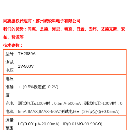
同惠授权代理商：苏州威锐科电子有限公司
我们的优势：同惠、是德、海思、泰克、日置、固纬、艾德克斯、安
柏、普源等
技术参数：
型号
TH2689A
测试
1V-500V
电压
电压
准确
±（
0.5%
设定值
+0.2V
）
度
充电
测试电压≤
100V
时，
0.5mA-500mA ;
测试电压
>100V
时，
0.
电流
5mA-IMAX,IMAX=50W/
测试电压±（
3%
设定值
+0.05mA
）
测量
LC(0.001
μ
A-20.00mA) IR(0.01M
Ω
-99.99G
Ω
)
范围