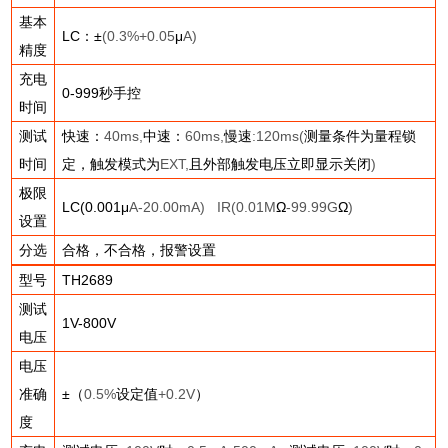
基本
LC
：±
(0.3%+0.05
μ
A)
精度
充电
0-999
秒手控
时间
测试
快速：
40ms,
中速：
60ms,
慢速
:120ms(
测量条件为量程锁
时间
定，触发模式为
EXT,
且外部触发电压立即显示关闭
)
极限
LC(0.001
μ
A-20.00mA) IR(0.01M
Ω
-99.99G
Ω
)
设置
分选
合格，不合格，报警设置
型号
TH2689
测试
1V-800V
电压
电压
准确
±（
0.5%
设定值
+0.2V
）
度