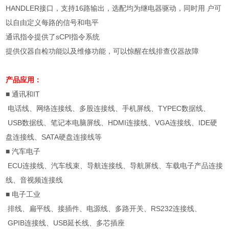
HANDLER
接口，支持
16
路输出，选配均为继电器驱动，同时用 户可
以自由定义每路的信号和电平
通讯指令提供了
sCPI
指令系统
提供仪器自检功能以及维修功能，可以惊醒在线排查仪器故障
产品应用：
■
通讯和
IT
电话线、网络连接线、多股连接线、手机屏线、
TYPEC
数据线、
USB
数据线、笔记本电脑屏线、
HDMI
连接线、
VGA
连接线、
IDE
硬
盘连接线、
SATA
硬盘连接线等
■
汽车电子
ECU
连接线、汽车线束、导航连接线、导航屏线、车载电子产品连接
线、音视频连接线
■
电子工业
排线、扁平线、接插件、电源线、多路开关、
RS232
连接线、
GPIB
连接线、
USB
延长线、多芯插座