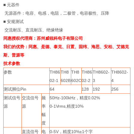
■
元器件
无源器件：电容、电感，电阻，二极管，电容极性、压降
■
安规测试
交流耐压、直流耐压、绝缘绝缘
同惠授权代理商：苏州威锐科电子有限公司
我们的优势：同惠、是德、泰克、日置、固纬、海思、安柏、艾德克
斯、普源等
技术参数
参数
TH86
TH8
TH8
TH86
TH8602-
TH8602-
02-1
602B
602C
02-2
3
4
测试脚位
Pin
64
128
192
256
测试信号
交流信号
频
50Hz-100kHz
，精度
0.02%
源
源
率
0-1Vrms,
精度
10%
幅
度
直流信号
电
0-5V
，精度
10%
±
1
个字