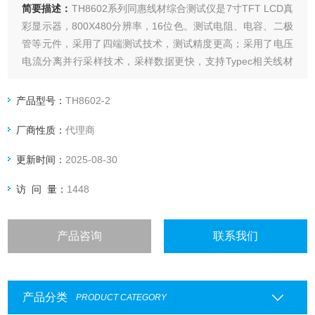
简要描述：
TH8602系列同惠线材综合测试仪是7寸TFT LCD真
彩显示器，800X480分辨率，16位色。测试电阻、电容、二极
管等元件，采用了四端测试技术，测试精度更高；采用了电压
电流分离并行采样技术，采样数据更快，支持Typec相关线材
测试，提供了整套测试方案，加入了元件 一键设定功能。内设
一个独立的直流恒流源，最大可以提供5A恒流源用于测 试压
产品型号：
TH8602-2
降。
厂商性质：
代理商
更新时间：
2025-08-30
访 问 量：
1448
产品咨询
联系我们
产品分类
PRODUCT CATEGORY