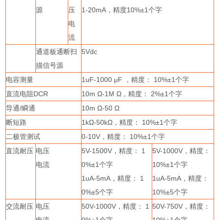
源
压
1-20mA
，精度
10%
±
1
个字
电
流
通道板通断扫
5Vdc
描信号源
电容测量
1uF-1000
μ
F
，精度：
10%
±
1
个字
直流电阻
DCR
10m
Ω
-1M
Ω，精度：
2%
±
1
个字
导通
/
瞬通
10m
Ω
-50
Ω
断短路
1k
Ω
-50k
Ω，精度：
10%
±
1
个字
二极管测试
0-10V
，精度：
10%
±
1
个字
直流耐压
电压
5V-1500V
，精度：
1
5V-1000V
，精度：
电流
0%
±
1
个字
10%
±
1
个字
1uA-5mA
，精度：
1
1uA-5mA
，精度：
0%
±
5
个字
10%
±
5
个字
交流耐压
电压
50V-1000V
，精度：
1
50V-750V
，精度：
电流
0%
±
1
个字
10%
±
1
个字