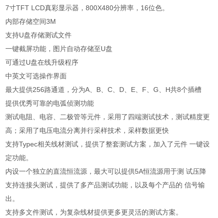
7
寸
TFT LCD
真彩显示器，
800X480
分辨率，
16
位色。
内部存储空间
3M
支持
U
盘存储测试文件
一键截屏功能，图片自动存储至
U
盘
可通过
U
盘在线升级程序
中英文可选操作界面
最大提供
256
路通道，分为
A
、
B
、
C
、
D
、
E
、
F
、
G
、
H
共
8
个插槽
提供优秀可靠的电弧侦测功能
测试电阻、电容、二极管等元件，采用了四端测试技术，测试精度更
高；采用了电压电流分离并行采样技术，采样数据更快
支持
Typec
相关线材测试，提供了整套测试方案，加入了元件 一键设
定功能。
内设一个独立的直流恒流源，最大可以提供
5A
恒流源用于测 试压降
支持连接头测试，提供了多产品测试功能，以及每个产品的 信号输
出。
支持多文件测试，为复杂线材提供更多更灵活的测试方案。