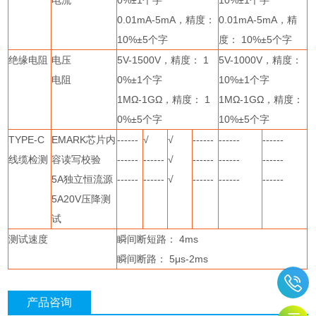
0.01mA-5mA
，精度：
0.01mA-5mA
，精
10%
±
5
个字
度：
10%
±
5
个字
绝缘电阻
电压
5V-1500V
，精度：
1
5V-1000V
，精度：
电阻
0%
±
1
个字
10%
±
1
个字
1M
Ω
-1G
Ω，精度：
1
1M
Ω
-1G
Ω，精度：
0%
±
5
个字
10%
±
5
个字
TYPE-C
EMARK
芯片内
------
√
√
------
------
------
线缆检测
容读写校验
------
------
√
------
------
------
5A
独立恒流源
------
------
√
------
------
------
5A20V
压降测
试
测试速度
瞬间断短路：
4ms
瞬间断路：
5
μ
s-2ms
产品咨询