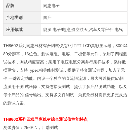
品牌
同惠电子
产地类别
国产
应用领域
能源,电子/电池,航空航天,汽车及零部件,电气
TH8602
系列同惠线材综合测试仪是
7
寸
TFT LCD
真彩显示器，
800X4
80
分辨率，
16
位色。测试电阻、电容、二极管等元件，采用了四端测
试技术，测试精度更高；采用了电压电流分离并行采样技术，采样数
据更快，支持
Typec
相关线材测试，提供了整套测试方案，加入了元
件 一键设定功能。内设一个独立的直流恒流源，最大可以提供
5A
恒
流源用于测 试压降，支持连接头测试，提供了多产品测试功能，以及
每个产品的 信号输出。支持多文件测试，为复杂线材提供更多更灵活
的测试方案。
TH8602系列四端
同惠线材综合测试仪
性能特点
测试脚位：
256PIN
，四端测试