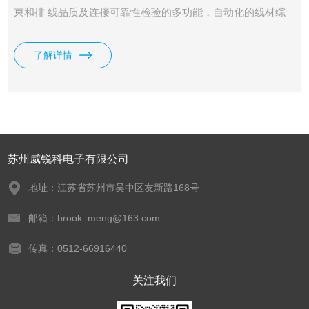
束和排 线品质及连接可靠性检验的多功能，自动化的线材综
合参数测试 系统。该系统提供可编程的恒流恒压源以及高压
源，测试项目涵盖了导通，被动元件（电感，电阻，电容，二
了解详情
极管），交直流耐压，绝缘电阻各种高低压参数。本系统采用
*的LCR数字采样及高速长寿命通道切换技术，大大提高了测
试精度，速度以及使用寿命。
苏州威锐科电子有限公司
地址：江苏省苏州市吴中区友新路168号
邮箱：brook_meng@163.com
传真：0512-66916440
关注我们