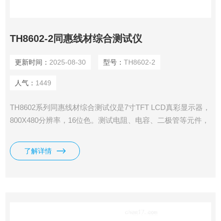
TH8602-2同惠线材综合测试仪
更新时间：
2025-08-30
型号：
TH8602-2
人气：
1449
TH8602系列同惠线材综合测试仪是7寸TFT LCD真彩显示器，
800X480分辨率，16位色。测试电阻、电容、二极管等元件，
采用了四端测试技术，测试精度更高；采用了电压电流分离并
行采样技术，采样数据更快，支持Typec相关线材测试，提供
了解详情
了整套测试方案，加入了元件 一键设定功能。内设一个独立
的直流恒流源，最大可以提供5A恒流源用于测 试压降。