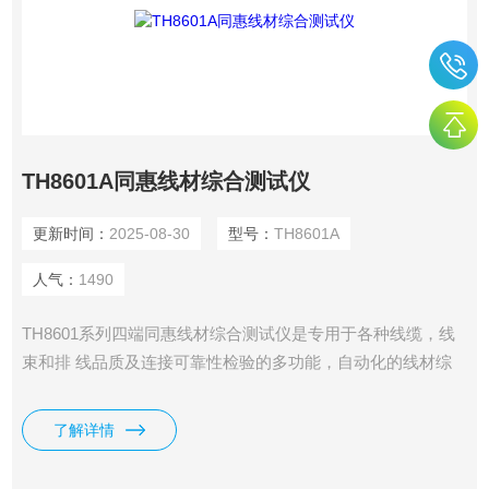
TH8601A同惠线材综合测试仪
更新时间：
2025-08-30
型号：
TH8601A
人气：
1490
TH8601系列四端同惠线材综合测试仪是专用于各种线缆，线
束和排 线品质及连接可靠性检验的多功能，自动化的线材综
合参数测试 系统。该系统提供可编程的恒流恒压源以及高压
源，测试项目涵盖了导通，被动元件（电感，电阻，电容，二
了解详情
极管），交直流耐压，绝缘电阻各种高低压参数。本系统采用
*的LCR数字采样及高速长寿命通道切换技术，大大提高了测