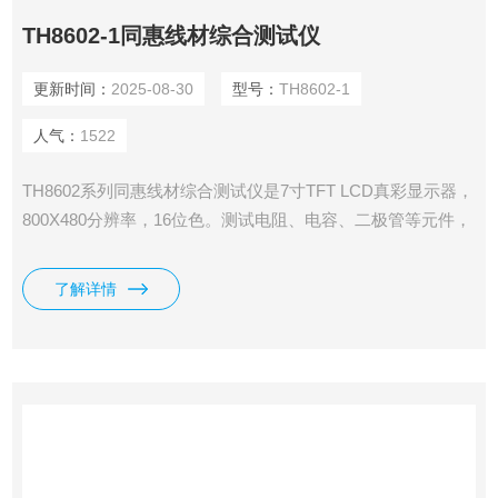
TH8602-1同惠线材综合测试仪
更新时间：
2025-08-30
型号：
TH8602-1
人气：
1522
TH8602系列同惠线材综合测试仪是7寸TFT LCD真彩显示器，
800X480分辨率，16位色。测试电阻、电容、二极管等元件，
采用了四端测试技术，测试精度更高；采用了电压电流分离并
行采样技术，采样数据更快，支持Typec相关线材测试，提供
了解详情
了整套测试方案，加入了元件 一键设定功能。内设一个独立
的直流恒流源，最大可以提供5A恒流源用于测 试压降。