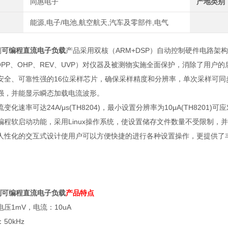
同惠电子
产地类别
能源,电子/电池,航空航天,汽车及零部件,电气
列
可编程直流电子负载
产品采用双核（
ARM+DSP
）自动控制硬件电路架构
OPP
、
OHP
、
REV
、
UVP
）对仪器及被测物实施全面保护，消除了用户的
安全、可靠性强的
16
位采样芯片，确保采样精度和分辨率，单次采样可同
强，并能显示瞬态加载电流波形。
流变化速率可达
24A/
μ
s(TH8204)
，最小设置分辨率为
10
μ
A(TH8201)
可应
编程软启动功能，采用
Linux
操作系统，使设置储存文件数量不受限制，并
人性化的交互式设计使用户可以方便快捷的进行各种设置操作，更提供了
列可编程直流
电子负载
产品特点
电压
1mV
，电流：
10uA
：
50kHz