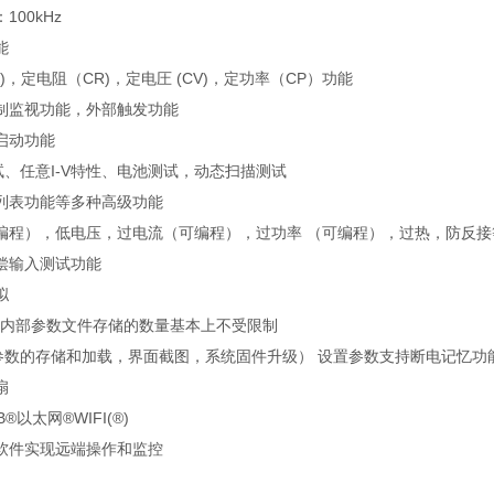
：
100kHz
能
)
，定电阻（
CR)
，定电圧
(CV)
，定功率（
CP
）功能
制监视功能，外部触发功能
启动功能
试、任意
I-V
特性、电池测试，动态扫描测试
列表功能等多种高级功能
编程），低电压，过电流（可编程），过功率 （可编程），过热，防反接
偿输入测试功能
拟
内部参数文件存储的数量基本上不受限制
参数的存储和加载，界面截图，系统固件升级） 设置参数支持断电记忆功
扇
B®
以太网
®WIFI(®)
软件实现远端操作和监控