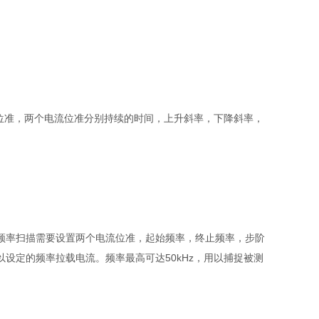
流位准，两个电流位准分别持续的时间，上升斜率，下降斜率，
频率扫描需要设置两个电流位准，起始频率，终止频率，步阶
设定的频率拉载电流。频率最高可达50kHz，用以捕捉被测