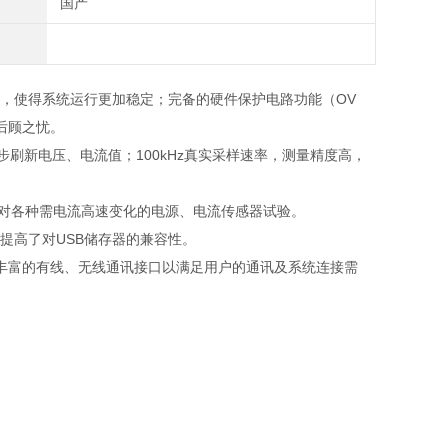
国产
，使得系统运行更加稳定；完备的硬件保护电路功能（
OV
后顾之忧。
步刷新电压、电流值；
100kHz
真实采样速率，测量精度高，
对各种需电流高速变化的电源、电流传感器试验。
提高了对
USB
储存器的兼容性。
丰富的有线、无线通讯接口以满足用户的通讯及系统连接需