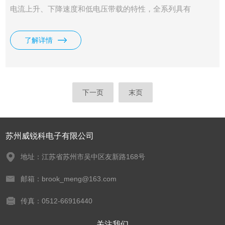
电流上升、下降速度和低电压带载的特性，全系列具有
150V、600V、1200V三种电压范围，单机功率从2kW到
54kW。电压电流宽范围输出，独立主机控制，支持主从并
了解详情
联，最大功率可扩展到600kW。高功率密度，6kW仅4U高
度。
下一页
末页
苏州威锐科电子有限公司
地址：江苏省苏州市吴中区友新路168号
邮箱：brook_meng@163.com
传真：0512-66916440
关注我们